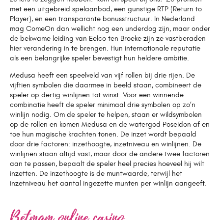
met een uitgebreid spelaanbod, een gunstige RTP (Return to
Player), en een transparante bonusstructuur. In Nederland
mag ComeOn dan wellicht nog een underdog zijn, maar onder
de bekwame leiding van Eelco ten Broeke zijn ze vastberaden
hier verandering in te brengen. Hun internationale reputatie
als een belangrijke speler bevestigt hun heldere ambitie.
Medusa heeft een speelveld van vijf rollen bij drie rijen. De
vijftien symbolen die daarmee in beeld staan, combineert de
speler op dertig winlijnen tot winst. Voor een winnende
combinatie heeft de speler minimaal drie symbolen op zo’n
winlijn nodig. Om de speler te helpen, staan er wildsymbolen
op de rollen en komen Medusa en de watergod Poseidon af en
toe hun magische krachten tonen. De inzet wordt bepaald
door drie factoren: inzethoogte, inzetniveau en winlijnen. De
winlijnen staan altijd vast, maar door de andere twee factoren
aan te passen, bepaalt de speler heel precies hoeveel hij wilt
inzetten. De inzethoogte is de muntwaarde, terwijl het
inzetniveau het aantal ingezette munten per winlijn aangeeft.
Betmgm online casino