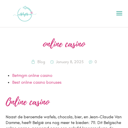
online casino
HOME
ABOUT
Blog
January 8, 2025
0
PODCAST
Betmgm online casino
GET STARTED
Best online casino bonuses
CONTACT US
GIFT CARD
Online casino
BLOG
RESOURCES
Naast de beroemde wafels, chocola, bier, en Jean-Claude Van
Damme, heeft België ons nog meer te bieden: 711. Dit Belgische