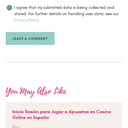
I agree that my submitted data is being collected and
stored. For further details on handling user data, see our
Privacy Policy
.
You May Also Like
Inicia Sesión para Jugar a Apuestas en Casino
Online en España
Blog