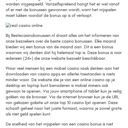
worden vrijgespeeld. Vanzelfsprekend hangt het er wel vanaf
of er met de bonussen gewonnen wordt, want het vrijspelen
moet lukken voordat de bonus op is of verloopt.
Bij Bestecasinobonussen.nl draait alles om het informeren van
onze bezoekers over de beste casino bonussen. Elke maand
bieden wij een bonus van de maand aan. Dit is een bonus
waarvan wij denken dat hij helemaal top is. Deze bonus is voor
iedereen (24+) die onze website bezoekt beschikbaar.
Waar veel mensen bij een mobiel casino vaak denken aan het
downloaden van casino apps en allerlei toestanden is niets
minder waar. De website die je van een online casino op je
desktop en laptop kunt benaderen is mobiel immers ook
gewoon te openen. Via jouw smartphone of tablet kun je veilig
gokken via de browser. Via de internet browser kun je de URL
van gekozen goksite uit onze top 10 casino lijst openen. Deze
schaalt geheel naar het juiste formaat, waarna je zowel gratis
als met geld spelen kunt.
De snelheid van het vrijspelen van een casino bonus is niet