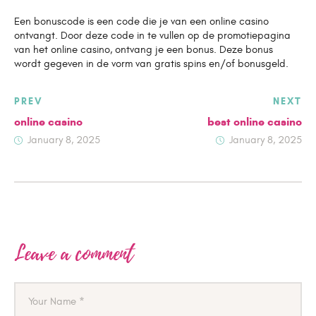
Een bonuscode is een code die je van een online casino
ontvangt. Door deze code in te vullen op de promotiepagina
van het online casino, ontvang je een bonus. Deze bonus
wordt gegeven in de vorm van gratis spins en/of bonusgeld.
Post
PREV
NEXT
navigation
online casino
best online casino
January 8, 2025
January 8, 2025
Leave a comment