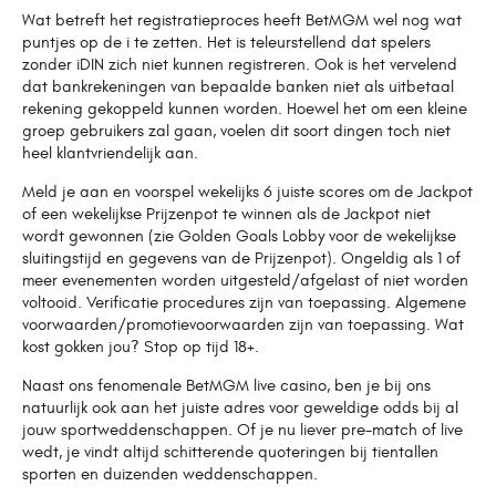
Wat betreft het registratieproces heeft BetMGM wel nog wat
puntjes op de i te zetten. Het is teleurstellend dat spelers
zonder iDIN zich niet kunnen registreren. Ook is het vervelend
dat bankrekeningen van bepaalde banken niet als uitbetaal
rekening gekoppeld kunnen worden. Hoewel het om een kleine
groep gebruikers zal gaan, voelen dit soort dingen toch niet
heel klantvriendelijk aan.
Meld je aan en voorspel wekelijks 6 juiste scores om de Jackpot
of een wekelijkse Prijzenpot te winnen als de Jackpot niet
wordt gewonnen (zie Golden Goals Lobby voor de wekelijkse
sluitingstijd en gegevens van de Prijzenpot). Ongeldig als 1 of
meer evenementen worden uitgesteld/afgelast of niet worden
voltooid. Verificatie procedures zijn van toepassing. Algemene
voorwaarden/promotievoorwaarden zijn van toepassing. Wat
kost gokken jou? Stop op tijd 18+.
Naast ons fenomenale BetMGM live casino, ben je bij ons
natuurlijk ook aan het juiste adres voor geweldige odds bij al
jouw sportweddenschappen. Of je nu liever pre-match of live
wedt, je vindt altijd schitterende quoteringen bij tientallen
sporten en duizenden weddenschappen.