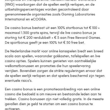
(RNG) waarborgen dat de spellen eerlijk verlopen, en de
uitbetalingspercentages worden gecontroleerd door
gerenommeerde organisaties zoals Gaming Laboratories
International en eCOGRA.
De casino bonus bestaat uit een 100% stortbonus tot € 100 +
maximaal 1.300 gratis spins, terwijl de live casino bonus je
storting tot € 200 verdubbelt + € 5 aan Free Reward Games.
De sportbonus geeft je een 100% tot € 50 free bet.
De Nederlandse markt voor online kansspelen biedt een breed
scala aan spellen, waaronder gokkasten, tafelspellen en live
casino opties. Spelers kunnen genieten van aantrekkelijke
welkomstbonussen en promoties die hun speelervaring
verrijken. Bovendien zorgen de strikte reguleringen ervoor dat
de spellen eerlijk verlopen en dat spelers beschermd zijn tegen
eventuele risico’s.
Een casino bonus is een promotieaanbieding van een online
casino die bedoeld is om nieuwe en bestaande leden aan te
trekken. Casino bonussen zijn niet volledig gratis. In de meeste
gevallen dien je geld te storten om een casino bonus te
activeren.