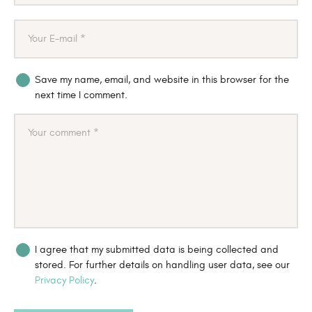
Save my name, email, and website in this browser for the
next time I comment.
I agree that my submitted data is being collected and
stored. For further details on handling user data, see our
Privacy Policy
.