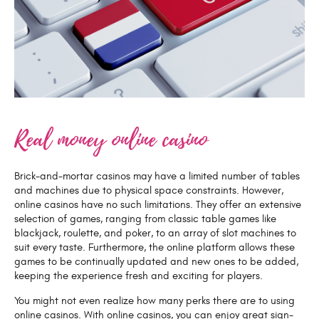
Real money online casino
Brick-and-mortar casinos may have a limited number of tables
and machines due to physical space constraints. However,
online casinos have no such limitations. They offer an extensive
selection of games, ranging from classic table games like
blackjack, roulette, and poker, to an array of slot machines to
suit every taste. Furthermore, the online platform allows these
games to be continually updated and new ones to be added,
keeping the experience fresh and exciting for players.
You might not even realize how many perks there are to using
online casinos. With online casinos, you can enjoy great sign-