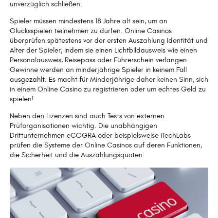
unverzüglich schließen.
Spieler müssen mindestens 18 Jahre alt sein, um an
Glücksspielen teilnehmen zu dürfen. Online Casinos
überprüfen spätestens vor der ersten Auszahlung Identität und
Alter der Spieler, indem sie einen Lichtbildausweis wie einen
Personalausweis, Reisepass oder Führerschein verlangen.
Gewinne werden an minderjährige Spieler in keinem Fall
ausgezahlt. Es macht für Minderjährige daher keinen Sinn, sich
in einem Online Casino zu registrieren oder um echtes Geld zu
spielen!
Neben den Lizenzen sind auch Tests von externen
Prüforganisationen wichtig. Die unabhängigen
Drittunternehmen eCOGRA oder beispielsweise iTechLabs
prüfen die Systeme der Online Casinos auf deren Funktionen,
die Sicherheit und die Auszahlungsquoten.