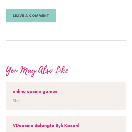
You May Also Like
online casino games
Blog
VDcasino Balangta Byk Kazan!