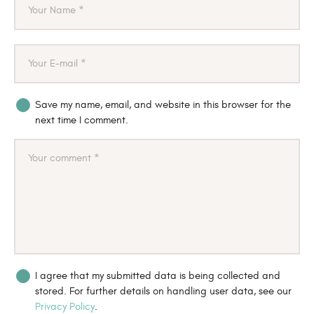
Save my name, email, and website in this browser for the
next time I comment.
I agree that my submitted data is being collected and
stored. For further details on handling user data, see our
Privacy Policy
.