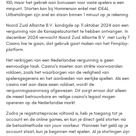
100, maar het gebrek aan bonussen voor vaste spelers is een
minpunt. Storten kan bij Hommerson enkel met iDEAL.
Uitbetalingen zijn snel en staan binnen 1 minuut op je rekening.
Noord Zuid Alliantie B.V. kondigde op 11 oktober 2024 aan een
vergunning van de Kansspelautoriteit te hebben ontvangen. In
december 2024 verwacht Noord Zuid Alliantie B.V. met Lucky 7
Casino live te gaan, dat gebruik gaat maken van het Finnplay-
platform.
Het verkrijgen van een Nederlandse vergunning is geen
eenvoudige taak. Casino’s moeten aan strikte voorwaarden
voldoen, zoals het waarborgen van de veiligheid van
spelersgegevens en het aanbieden van eerlijke spellen. Als een
casino niet aan deze eisen voldoet, wordt de
vergunningsaanvraag afgewezen. Dit zorgt ervoor dat alleen
de meest betrouwbare en veilige casino’s legaal mogen
opereren op de Nederlandse markt.
Zodra je registratieproces voltooid is, heb je toegang tot je
account en de online games, en kun je direct geld storten via
de betaalmethode van jouw voorkeur. Wanneer het geld op je
account staat, kun je beginnen met spelen. Al je stortingen zijn