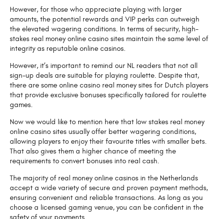
However, for those who appreciate playing with larger
amounts, the potential rewards and VIP perks can outweigh
the elevated wagering conditions. In terms of security, high-
stakes real money online casino sites maintain the same level of
integrity as reputable online casinos.
However, it’s important to remind our NL readers that not all
sign-up deals are suitable for playing roulette. Despite that,
there are some online casino real money sites for Dutch players
that provide exclusive bonuses specifically tailored for roulette
games.
Now we would like to mention here that low stakes real money
online casino sites usually offer better wagering conditions,
allowing players to enjoy their favourite titles with smaller bets.
That also gives them a higher chance of meeting the
requirements to convert bonuses into real cash.
The majority of real money online casinos in the Netherlands
accept a wide variety of secure and proven payment methods,
ensuring convenient and reliable transactions. As long as you
choose a licensed gaming venue, you can be confident in the
safety of your payments.