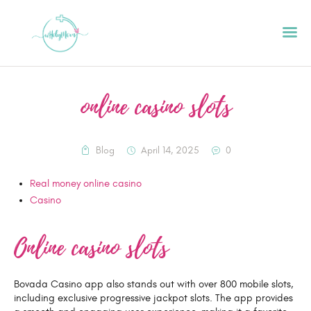
online casino slots
HOME
ABOUT
Blog
April 14, 2025
0
PODCAST
Real money online casino
GET STARTED
Casino
CONTACT US
GIFT CARD
Online casino slots
BLOG
RESOURCES
Bovada Casino app also stands out with over 800 mobile slots,
including exclusive progressive jackpot slots. The app provides