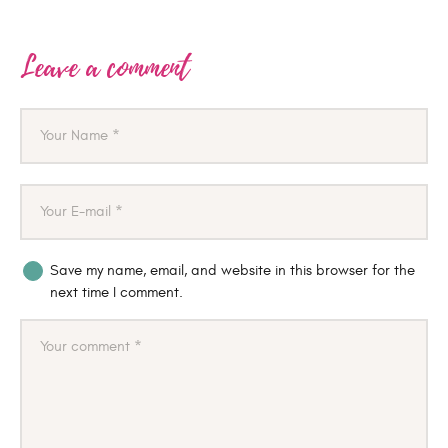
Leave a comment
Save my name, email, and website in this browser for the
next time I comment.