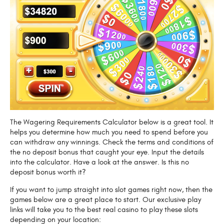
The Wagering Requirements Calculator below is a great tool. It
helps you determine how much you need to spend before you
can withdraw any winnings. Check the terms and conditions of
the no deposit bonus that caught your eye. Input the details
into the calculator. Have a look at the answer. Is this no
deposit bonus worth it?
If you want to jump straight into slot games right now, then the
games below are a great place to start. Our exclusive play
links will take you to the best real casino to play these slots
depending on your location: