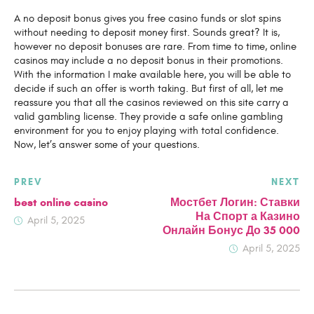
A no deposit bonus gives you free casino funds or slot spins
without needing to deposit money first. Sounds great? It is,
however no deposit bonuses are rare. From time to time, online
casinos may include a no deposit bonus in their promotions.
With the information I make available here, you will be able to
decide if such an offer is worth taking. But first of all, let me
reassure you that all the casinos reviewed on this site carry a
valid gambling license. They provide a safe online gambling
environment for you to enjoy playing with total confidence.
Now, let’s answer some of your questions.
Post
PREV
NEXT
navigation
best online casino
Мостбет Логин: Ставки
На Спорт а Казино
April 5, 2025
Онлайн Бонус До 35 000
April 5, 2025