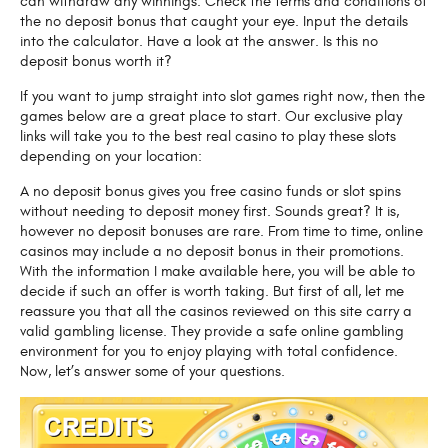
can withdraw any winnings. Check the terms and conditions of
the no deposit bonus that caught your eye. Input the details
into the calculator. Have a look at the answer. Is this no
deposit bonus worth it?
If you want to jump straight into slot games right now, then the
games below are a great place to start. Our exclusive play
links will take you to the best real casino to play these slots
depending on your location:
A no deposit bonus gives you free casino funds or slot spins
without needing to deposit money first. Sounds great? It is,
however no deposit bonuses are rare. From time to time, online
casinos may include a no deposit bonus in their promotions.
With the information I make available here, you will be able to
decide if such an offer is worth taking. But first of all, let me
reassure you that all the casinos reviewed on this site carry a
valid gambling license. They provide a safe online gambling
environment for you to enjoy playing with total confidence.
Now, let’s answer some of your questions.