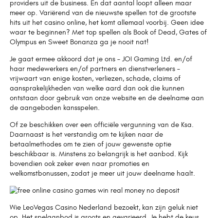
providers uit de business. En dat aantal loopt alleen maar
meer op. Variërend van de nieuwste spellen tot de grootste
hits uit het casino online, het komt allemaal voorbij. Geen idee
waar te beginnen? Met top spellen als Book of Dead, Gates of
Olympus en Sweet Bonanza ga je nooit nat!
Je gaat ermee akkoord dat je ons – JOI Gaming Ltd. en/of
haar medewerkers en/of partners en dienstverleners –
vrijwaart van enige kosten, verliezen, schade, claims of
aansprakelijkheden van welke aard dan ook die kunnen
ontstaan door gebruik van onze website en de deelname aan
de aangeboden kansspelen.
Of ze beschikken over een officiële vergunning van de Ksa.
Daarnaast is het verstandig om te kijken naar de
betaalmethodes om te zien of jouw gewenste optie
beschikbaar is. Minstens zo belangrijk is het aanbod. Kijk
bovendien ook zeker even naar promoties en
welkomstbonussen, zodat je meer uit jouw deelname haalt.
Wie LeoVegas Casino Nederland bezoekt, kan zijn geluk niet
op. Het spelaanbod is groots en gevarieerd. Je hebt de keus