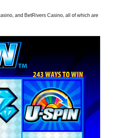
sino, and BetRivers Casino, all of which are