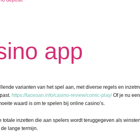
sino app
llende varianten van het spel aan, met diverse regels en inzet
 past.
https://taoxoan.info/casino-review/comic-play/
Of je nu een
oeite waard is om te spelen bij online casino’s.
 totale inzetten die aan spelers wordt teruggegeven als winst
de lange termijn.