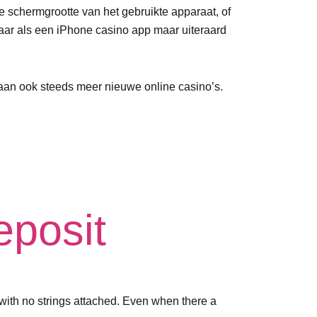
schermgrootte van het gebruikte apparaat, of
aar als een iPhone casino app maar uiteraard
taan ook steeds meer nieuwe online casino’s.
eposit
with no strings attached. Even when there a