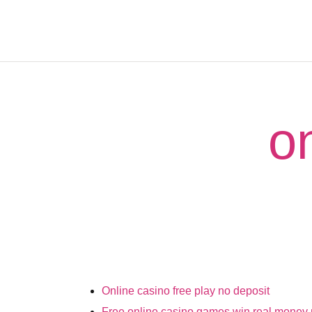
o
Online casino free play no deposit
Free online casino games win real money 