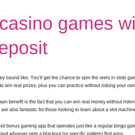
 casino games wi
eposit
y sound like. You’ll get the chance to spin the reels in slots ga
e to win real prizes, plus you can practice without risking your 
main benefit is the fact that you can win real money without risk
are also fantastic for those looking to learn about a slot machi
sit bonus gaming app that operates just like a regular bingo ga
nd whoever gets a blackout (or specific pattern) first wins.