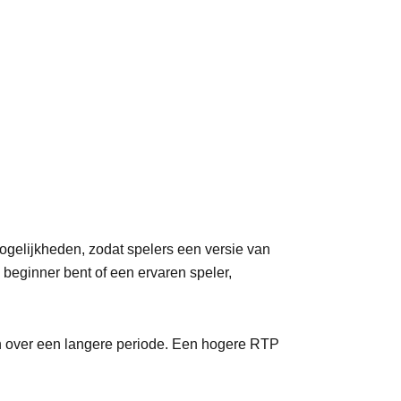
mogelijkheden, zodat spelers een versie van
 beginner bent of een ervaren speler,
en over een langere periode. Een hogere RTP