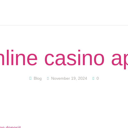
HOME
ABOUT
PODCAST
GET STARTED
CONTACT US
nline casino a
GIFT CARD
BLOG
RESOURCES
Blog
November 19, 2024
0
no deposit