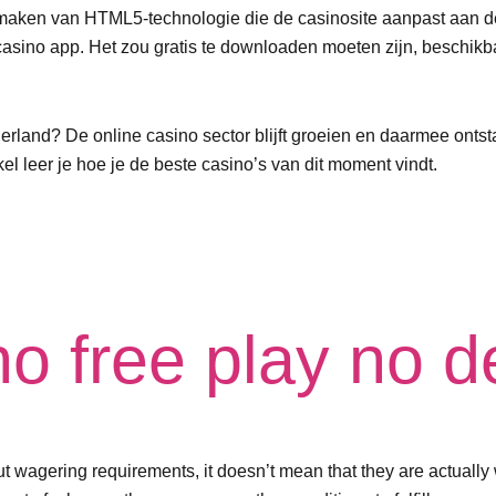
aken van HTML5-technologie die de casinosite aanpast aan de 
asino app. Het zou gratis te downloaden moeten zijn, beschikb
erland? De online casino sector blijft groeien en daarmee onts
kel leer je hoe je de beste casino’s van dit moment vindt.
no free play no d
wagering requirements, it doesn’t mean that they are actually 