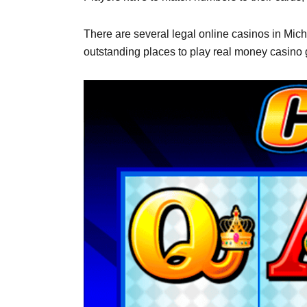
There are several legal online casinos in Mi
outstanding places to play real money casino