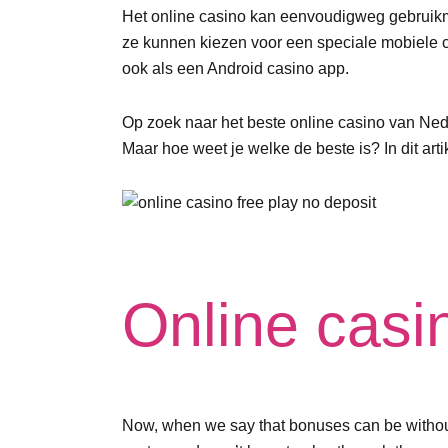
Het online casino kan eenvoudigweg gebruikm
ze kunnen kiezen voor een speciale mobiele c
ook als een Android casino app.
Op zoek naar het beste online casino van Ned
Maar hoe weet je welke de beste is? In dit arti
Online casi
Now, when we say that bonuses can be without 