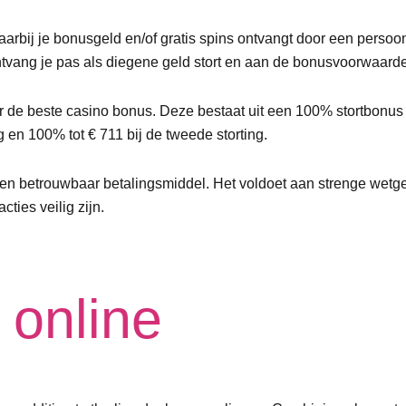
arbij je bonusgeld en/of gratis spins ontvangt door een persoo
ntvang je pas als diegene geld stort en aan de bonusvoorwaarde
or de beste casino bonus. Deze bestaat uit een 100% stortbonus
ng en 100% tot € 711 bij de tweede storting.
g en betrouwbaar betalingsmiddel. Het voldoet aan strenge wetge
ties veilig zijn.
 online