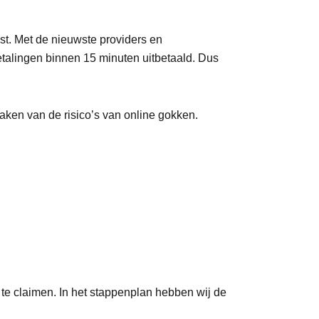
est. Met de nieuwste providers en
etalingen binnen 15 minuten uitbetaald. Dus
maken van de risico’s van online gokken.
te claimen. In het stappenplan hebben wij de