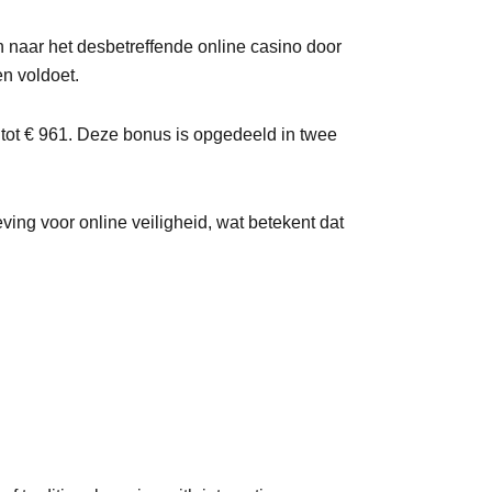
n naar het desbetreffende online casino door
n voldoet.
 tot € 961. Deze bonus is opgedeeld in twee
ving voor online veiligheid, wat betekent dat