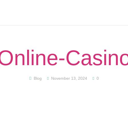
HOME
ABOUT
PODCAST
GET STARTED
CONTACT US
Online-Casin
GIFT CARD
BLOG
RESOURCES
Blog
November 13, 2024
0