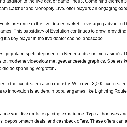
g addition to the live dealer game lineup. Combining elements o
eam Catcher and Monopoly Live, offer players an engaging exp
wn its presence in the live dealer market. Leveraging advanced
 games. This subsidiary of Evolution continues to grow, providi
g it a key player in the live dealer casino landscape.
st populaire spelcategorieën in Nederlandse online casino’s. D
es tot moderne videoslots met geavanceerde graphics. Spelers 
s die de spanning vergroten.
 in the live dealer casino industry. With over 3,000 live dealer
t to innovation is evident in popular games like Lightning Roul
nce your live roulette gaming experience. Typical bonuses and 
s, deposit-match deals, and cashback offers. These offers can 