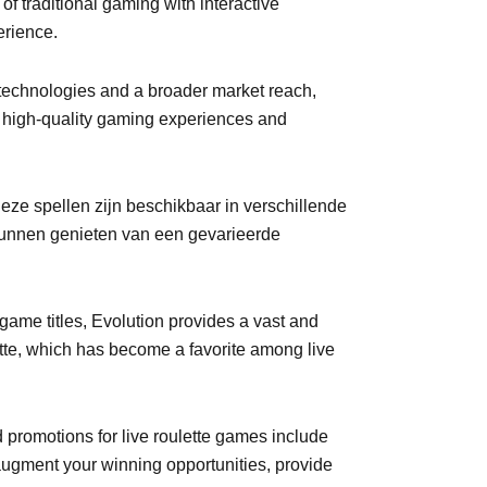
f traditional gaming with interactive
erience.
 technologies and a broader market reach,
ng high-quality gaming experiences and
eze spellen zijn beschikbaar in verschillende
kunnen genieten van een gevarieerde
 game titles, Evolution provides a vast and
ette, which has become a favorite among live
promotions for live roulette games include
augment your winning opportunities, provide