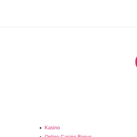
Kasino
Online-Casino-Bonus