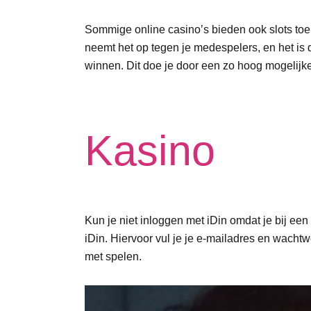
Sommige online casino’s bieden ook slots toe
neemt het op tegen je medespelers, en het is 
winnen. Dit doe je door een zo hoog mogelijke 
Kasino
Kun je niet inloggen met iDin omdat je bij ee
iDin. Hiervoor vul je je e-mailadres en wacht
met spelen.