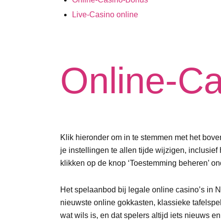
Live-Casino online
Online-Ca
Klik hieronder om in te stemmen met het bove
je instellingen te allen tijde wijzigen, inclu
klikken op de knop ‘Toestemming beheren’ o
Het spelaanbod bij legale online casino’s in 
nieuwste online gokkasten, klassieke tafelspel
wat wils is, en dat spelers altijd iets nieuw