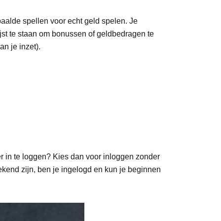
alde spellen voor echt geld spelen. Je
ijst te staan om bonussen of geldbedragen te
n je inzet).
er in te loggen? Kies dan voor inloggen zonder
ekend zijn, ben je ingelogd en kun je beginnen