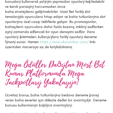
bonuslarý kullanarak yatýrým yapmadan oyunlarý keþfedebilir
ve kendi parasýný harcamadan önce
bahis stratejilerini geliþtirebilirler. Most Bet farklý slot
temalarýyla oyunculara hitap ediyor ve bahis tutkunlarýna slot
oyunlarýna özel cazip tekliflerle geliyor. Bu promosyonlar,
bahisçilerin oyunculara daha fazla kazanç imkâný saðlarken
ayný zamanda eðlenceli bir oyun deneyimi saðlar. Þans
oyunlarý iþletmeleri, kullanýcýlara farklý oyunlarý deneme
fýrsatý sunar. Hemen
https://evacukurambar.com/
linki
üzerinden maceraya siz de katýlabilirsiniz.
Mega Ödüller Daðýtan Most Bet
Kumar Platformunda Mega
Jackpotlarý Yakalayýn!
Ücretsiz bonus, bahis tutkunlarýna bedava deneme þansý
veren bahis severler için dikkate deðer bir avantajdýr. Deneme
bonusu kullanmanýn baþlýca avantajlarý: