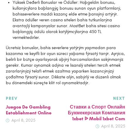
Yüksek Deðerli Bonuslar ve Ödüller: Hoþgeldin bonusu,
kullanýcýlara baþlangýç bonusu sunan oyun platformlarý,
bahisseverlere maddi kazanç elde etme þansýný artýrýr.
Ekstra ödüller veren casino siteleri bahis tutkunlarýna
avantajlý kampanyalar sunar. MostBet bahis sitesi casino
baþlangýç ödülü olarak katýlýmcýlarýna 450 TL
vermektedirler.
Ücretsiz bonuslar, bahis severlere yatýrým yapmadan para
kazanma ve keyifli bir oyun süreci yaþama fýrsatý tanýr. Ayrýca,
belirli bir bütçe ayarlayarak aþýrý harcamalardan sakýnmanýz
gerekir. Kumar oynamak adýna ve lisanslý siteleri tercih etmek
zararlarýnýzý telafi etmek azaltma yaparken kazancýnýzý
çoðaltma fýrsatý sunar. Dikkate alýn, sabýrlý ve düzenli olmak
bu dönemdeki süreçte kilit rol oynamaktadýr.
Post
PREV
NEXT
navigation
Juegos De Gambling
Ставки а Спорт Онлайн
Establishment Online
Букмекерская Компания
1xbet ᐉ Mobil 1xbet Com
April 8, 2025
April 8, 2025