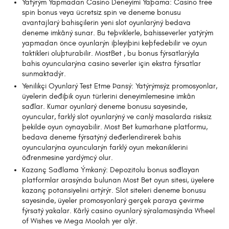
Yatýrým Yapmadan Casino Deneyimi Yaþama: Casino free
spin bonus veya ücretsiz spin ve deneme bonusu
avantajlarý bahisçilerin yeni slot oyunlarýný bedava
deneme imkâný sunar. Bu teþviklerle, bahisseverler yatýrým
yapmadan önce oyunlarýn iþleyiþini keþfedebilir ve oyun
taktikleri oluþturabilir. MostBet , bu bonus fýrsatlarýyla
bahis oyuncularýna casino severler için ekstra fýrsatlar
sunmaktadýr.
Yenilikçi Oyunlarý Test Etme Þansý: Yatýrýmsýz promosyonlar,
üyelerin deðiþik oyun türlerini deneyimlemesine imkân
saðlar. Kumar oyunlarý deneme bonusu sayesinde,
oyuncular, farklý slot oyunlarýný ve canlý masalarda risksiz
þekilde oyun oynayabilir. Most Bet kumarhane platformu,
bedava deneme fýrsatýný deðerlendirerek bahis
oyuncularýna oyuncularýn farklý oyun mekaniklerini
öðrenmesine yardýmcý olur.
Kazanç Saðlama Ýmkaný: Depozitolu bonus saðlayan
platformlar arasýnda bulunan Most Bet oyun sitesi, üyelere
kazanç potansiyelini artýrýr. Slot siteleri deneme bonusu
sayesinde, üyeler promosyonlarý gerçek paraya çevirme
fýrsatý yakalar. Kârlý casino oyunlarý sýralamasýnda Wheel
of Wishes ve Mega Moolah yer alýr.