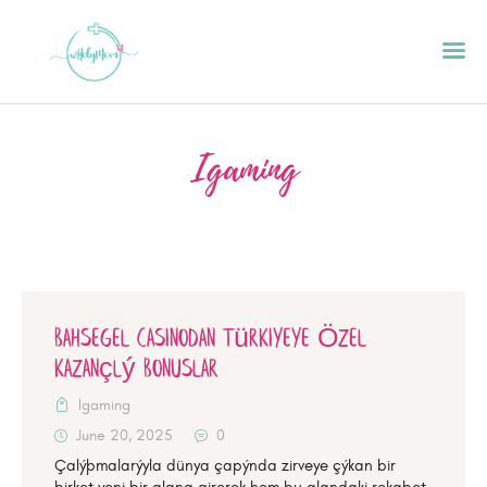
Igaming
HOME
ABOUT
PODCAST
GET STARTED
CONTACT US
Bahsegel Casinodan Türkiyeye Özel
GIFT CARD
Kazançlý Bonuslar
BLOG
Igaming
RESOURCES
June 20, 2025
0
Çalýþmalarýyla dünya çapýnda zirveye çýkan bir