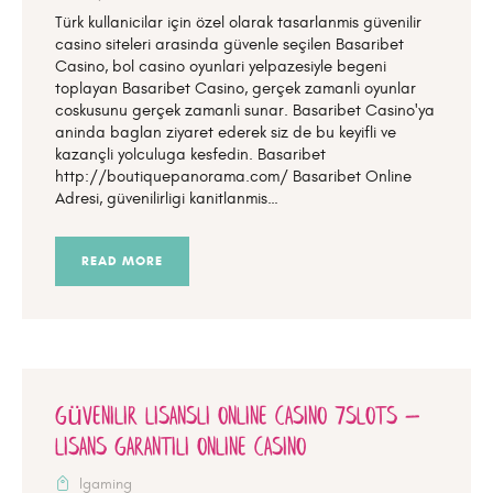
Türk kullanicilar için özel olarak tasarlanmis güvenilir
casino siteleri arasinda güvenle seçilen Basaribet
Casino, bol casino oyunlari yelpazesiyle begeni
toplayan Basaribet Casino, gerçek zamanli oyunlar
coskusunu gerçek zamanli sunar. Basaribet Casino'ya
aninda baglan ziyaret ederek siz de bu keyifli ve
kazançli yolculuga kesfedin. Basaribet
http://boutiquepanorama.com/ Basaribet Online
Adresi, güvenilirligi kanitlanmis…
READ MORE
Güvenilir Lisansli Online Casino 7slots –
Lisans Garantili Online Casino
Igaming