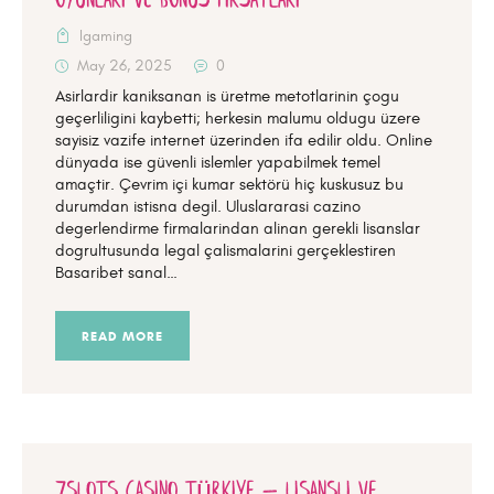
Igaming
May 26, 2025
0
Asirlardir kaniksanan is üretme metotlarinin çogu
geçerliligini kaybetti; herkesin malumu oldugu üzere
sayisiz vazife internet üzerinden ifa edilir oldu. Online
dünyada ise güvenli islemler yapabilmek temel
amaçtir. Çevrim içi kumar sektörü hiç kuskusuz bu
durumdan istisna degil. Uluslararasi cazino
degerlendirme firmalarindan alinan gerekli lisanslar
dogrultusunda legal çalismalarini gerçeklestiren
Basaribet sanal…
READ MORE
7slots Casino Türkiye – Lisansli ve