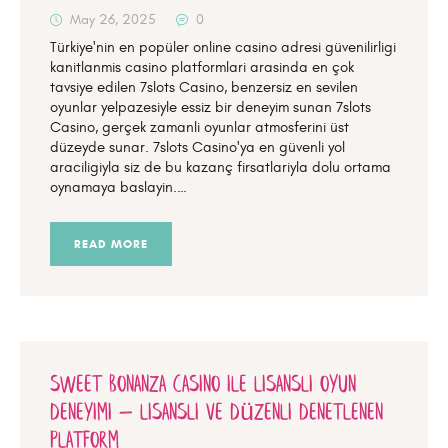
May 26, 2025
0
Türkiye'nin en popüler online casino adresi güvenilirligi
kanitlanmis casino platformlari arasinda en çok
tavsiye edilen 7slots Casino, benzersiz en sevilen
oyunlar yelpazesiyle essiz bir deneyim sunan 7slots
Casino, gerçek zamanli oyunlar atmosferini üst
düzeyde sunar. 7slots Casino'ya en güvenli yol
araciligiyla siz de bu kazanç firsatlariyla dolu ortama
oynamaya baslayin.…
READ MORE
Sweet Bonanza Casino Ile Lisansli Oyun
Deneyimi – Lisansli ve Düzenli Denetlenen
Platform