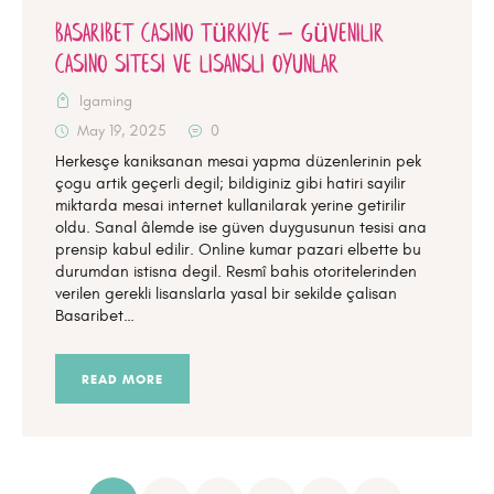
Basaribet Casino Türkiye – Güvenilir
Casino Sitesi ve Lisansli Oyunlar
Igaming
May 19, 2025
0
Herkesçe kaniksanan mesai yapma düzenlerinin pek
çogu artik geçerli degil; bildiginiz gibi hatiri sayilir
miktarda mesai internet kullanilarak yerine getirilir
oldu. Sanal âlemde ise güven duygusunun tesisi ana
prensip kabul edilir. Online kumar pazari elbette bu
durumdan istisna degil. Resmî bahis otoritelerinden
verilen gerekli lisanslarla yasal bir sekilde çalisan
Basaribet…
READ MORE
Posts