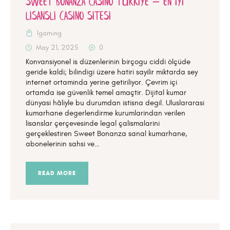
Sweet Bonanza Casino Türkiye – En Iyi
Lisansli Casino Sitesi
Igaming
May 21, 2025
0
Konvansiyonel is düzenlerinin birçogu ciddi ölçüde
geride kaldi; bilindigi üzere hatiri sayilir miktarda sey
internet ortaminda yerine getiriliyor. Çevrim içi
ortamda ise güvenlik temel amaçtir. Dijital kumar
dünyasi hâliyle bu durumdan istisna degil. Uluslararasi
kumarhane degerlendirme kurumlarindan verilen
lisanslar çerçevesinde legal çalismalarini
gerçeklestiren Sweet Bonanza sanal kumarhane,
abonelerinin sahsi ve…
READ MORE