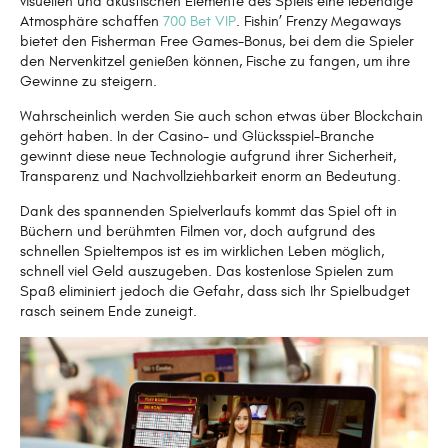
visuellen und akustischen Elemente des Spiels eine lebendige
Atmosphäre schaffen
700 Bet VIP
. Fishin’ Frenzy Megaways
bietet den Fisherman Free Games-Bonus, bei dem die Spieler
den Nervenkitzel genießen können, Fische zu fangen, um ihre
Gewinne zu steigern.
Wahrscheinlich werden Sie auch schon etwas über Blockchain
gehört haben. In der Casino- und Glücksspiel-Branche
gewinnt diese neue Technologie aufgrund ihrer Sicherheit,
Transparenz und Nachvollziehbarkeit enorm an Bedeutung.
Dank des spannenden Spielverlaufs kommt das Spiel oft in
Büchern und berühmten Filmen vor, doch aufgrund des
schnellen Spieltempos ist es im wirklichen Leben möglich,
schnell viel Geld auszugeben. Das kostenlose Spielen zum
Spaß eliminiert jedoch die Gefahr, dass sich Ihr Spielbudget
rasch seinem Ende zuneigt.