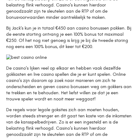
belasting flink verhoogd. Casino’s kunnen hierdoor
genoodzaakt zijn te sleutelen aan de RTP of om de
bonusvoorwaarden minder aantrekkelijk te maken.
Bij Jack’s kun je in totaal €450 aan casino bonussen pakken. Bij
de eerste storting ontvang je een 100% bonus tot maximaal
€250. Of het nog niet genoeg is krijg je bij de tweede storing
nog eens een 100% bonus, dit keer tot €200.
De casino’s lijken veel op elkaar en hebben vaak dezelfde
gokkasten en live casino spellen die je er kunt spelen. Online
casino’s zijn daarom op zoek naar manieren om zich te
onderscheiden en geven casino bonussen weg om gokkers aan
te trekken en te behouden. Het liefst willen ze dat je een
trouwe speler wordt en nooit meer weggaat!
De regels waar legale goksites zich aan moeten houden,
worden steeds strenger en dit gaat ten koste van de inkomsten
van de kansspelbedrijven. Zo is er een ingesteld en is de
belasting flink verhoogd. Casino’s kunnen hierdoor
genoodzaakt zijn te sleutelen aan de RTP of om de