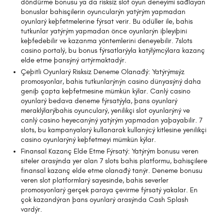
döndürme bonusu ya da risksiz slot oyun deneyimi saðlayan
bonuslar bahisçilerin oyuncularýn yatýrým yapmadan
oyunlarý keþfetmelerine fýrsat verir. Bu ödüller ile, bahis
tutkunlar yatýrým yapmadan önce oyunlarýn iþleyiþini
keþfedebilir ve kazanma yöntemlerini deneyebilir. 7slots
casino portalý, bu bonus fýrsatlarýyla katýlýmcýlara kazanç
elde etme þansýný artýrmaktadýr.
Çeþitli Oyunlarý Risksiz Deneme Olanaðý: Yatýrýmsýz
promosyonlar, bahis tutkunlarýnýn casino dünyasýný daha
geniþ çapta keþfetmesine mümkün kýlar. Canlý casino
oyunlarý bedava deneme fýrsatýyla, þans oyunlarý
meraklýlarýbahis oyuncularý, yenilikçi slot oyunlarýný ve
canlý casino heyecanýný yatýrým yapmadan yaþayabilir. 7
slots, bu kampanyalarý kullanarak kullanýcý kitlesine yenilikçi
casino oyunlarýný keþfetmeyi mümkün kýlar.
Finansal Kazanç Elde Etme Fýrsatý: Yatýrým bonusu veren
siteler arasýnda yer alan 7 slots bahis platformu, bahisçilere
finansal kazanç elde etme olanaðý tanýr. Deneme bonusu
veren slot platformlarý sayesinde, bahis severler
promosyonlarý gerçek paraya çevirme fýrsatý yakalar. En
çok kazandýran þans oyunlarý arasýnda Cash Splash
vardýr.