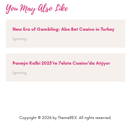
You May Also Like
New Era of Gambling: Abe Bet Casino in Turkey
Igaming
Þansýn Kalbi 2025’te 7slots Casino’da Atýyor
Igaming
Copyright © 2026 by ThemeREX. All rights reserved.