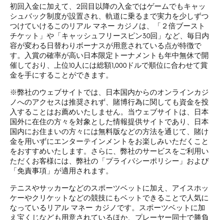
初回入金に加えて、2回目以降の入金ではゲームでもキャッ
シュバック制度が設置され、軌道に乗るまで実力を少しずつ
つけていけるこのリアル マネー カジノは、「２倍ブースト
チケット」や「キャッシュフリースピン30回」など、毎日内
容が変わる日替わりボーナスが用意されている点が特徴で
す。入賞の確率が高い日本限定トーナメントも年中無休で開
催しており、上位10人には総額1,000ドルで順位に合わせて賞
金を手にすることができます。
※弊社のウェブサイトでは、日本国内からのオンラインカジ
ノへのアクセスは推奨されず、賭博行為に関しても資金を投
入することはお薦めいたしません。当ウェブサイトは、日本
国外に在住の方々を対象とした情報提供サイトであり、日本
国内にお住まいの方々には無料版などの方法を通じて、賭け
金を用いずにエンターテインメントをお楽しみいただくこと
をおすすめいたします。さらに、弊社のサービスをご利用い
ただくお客様には、弊社の「プライバシーポリシー」および
「免責事項」が適用されます。
テニスやサッカーなどのスポーツベットに加え、アイスホッ
ケーやクリケットなどの競技にもベットできることで人気に
なっているリアル マネー カジノです。スポーツベットに加
え宝くじなども用意されているほか、プレーヤー同士で勝負