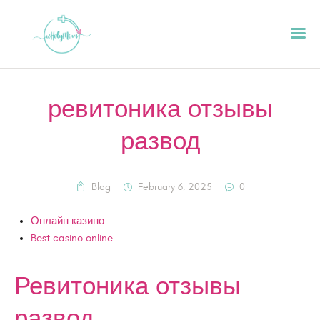
ревитоника отзывы
HOME
развод
ABOUT
PODCAST
Blog
February 6, 2025
0
GET STARTED
CONTACT US
Онлайн казино
GIFT CARD
Best casino online
BLOG
Ревитоника отзывы
RESOURCES
развод