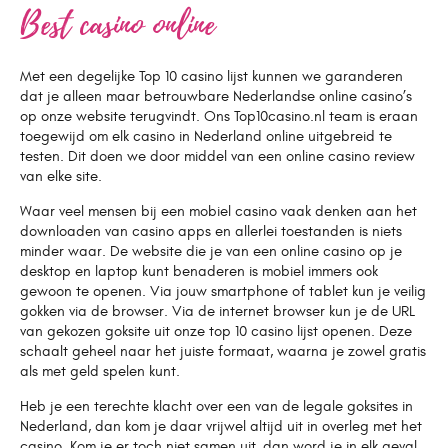
Best casino online
Met een degelijke Top 10 casino lijst kunnen we garanderen
dat je alleen maar betrouwbare Nederlandse online casino’s
op onze website terugvindt. Ons Top10casino.nl team is eraan
toegewijd om elk casino in Nederland online uitgebreid te
testen. Dit doen we door middel van een online casino review
van elke site.
Waar veel mensen bij een mobiel casino vaak denken aan het
downloaden van casino apps en allerlei toestanden is niets
minder waar. De website die je van een online casino op je
desktop en laptop kunt benaderen is mobiel immers ook
gewoon te openen. Via jouw smartphone of tablet kun je veilig
gokken via de browser. Via de internet browser kun je de URL
van gekozen goksite uit onze top 10 casino lijst openen. Deze
schaalt geheel naar het juiste formaat, waarna je zowel gratis
als met geld spelen kunt.
Heb je een terechte klacht over een van de legale goksites in
Nederland, dan kom je daar vrijwel altijd uit in overleg met het
casino. Kom je er toch niet samen uit, dan word je in elk geval