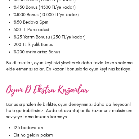
%450 Bonus (4500 TL’ye kadar)
%1000 Bonus (10.000 TL’ye kadar)
%50 Bedava Spin
300 TL Para adesi
%25 Yatrm Bonusu (250 TL’ye kadar)
200 TL lk yelik Bonus
%200 evrim artsz Bonus
Bu dl frsatlar, oyun keyfinizi ykselterek daha fazla kazan salama
elde etmenizi salar. En kazanl bonuslarla oyun keyfinizi katlayn.
Oyun D Ekstra Kazanlar
Bonus srprizleri ile birlikte, oyun deneyiminizi daha da heyecanl
hale getirebilirsiniz. Aada ek avantajlar ile kazancnz maksimum
seviyeye tama imkann karmayn:
125 bedava dn
Elit ho geldin paketi