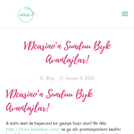
VDcasino’n Sunduu Byk
HOME
Avantajlar!
ABOUT
PODCAST
Blog
January 9, 2025
GET STARTED
VDcasino’n Sunduu Byk
CONTACT US
GIFT CARD
Avantajlar!
BLOG
RESOURCES
lk Adm Jesti ile heyecanl bir geziye hazr olun! Bir tkla
http://www.biberbar.com/
ve gz alc promosyonlarn keyfini