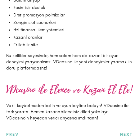
Salam altyap
Kesintisiz destek
Drst promosyon politikalar
Zengin slot seenekleri
Hzl finansal ilem yntemleri
Kazanl oranlar
Eriilebilir site
Bu zellikler sayesinde, hem salam hem de kazanl bir oyun
deneyimi yaayacaksnz. VDcasino ile yeni deneyimler yaamak iin
doru platformdasnz!
VDcasino ile Elence ve Kazan El Ele!
Vakit kaybetmeden katln ve oyun keyfine balayn! VDcasino ile
fark yaratn. Hemen kazanabileceiniz dlleri yakalayn.
VDcasino’n heyecan verici dnyasna imdi tann!
Post
PREV
NEXT