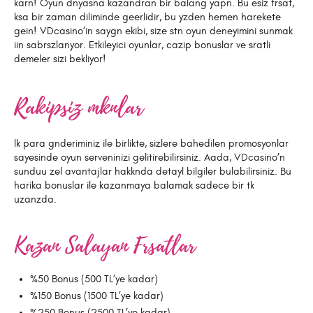
karn! Oyun dnyasna kazandran bir balang yapn. Bu esiz frsat,
ksa bir zaman diliminde geerlidir, bu yzden hemen harekete
gein! VDcasino’in saygn ekibi, size stn oyun deneyimini sunmak
iin sabrszlanyor. Etkileyici oyunlar, cazip bonuslar ve sratli
demeler sizi bekliyor!
Rakipsiz mknlar
lk para gnderiminiz ile birlikte, sizlere bahedilen promosyonlar
sayesinde oyun serveninizi gelitirebilirsiniz. Aada, VDcasino’n
sunduu zel avantajlar hakknda detayl bilgiler bulabilirsiniz. Bu
harika bonuslar ile kazanmaya balamak sadece bir tk
uzanzda.
Kazan Salayan Frsatlar
%50 Bonus (500 TL’ye kadar)
%150 Bonus (1500 TL’ye kadar)
%250 Bonus (2500 TL’ye kadar)