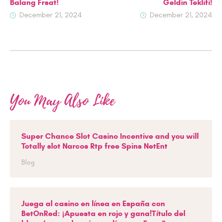
Balang Frsat!
Geldin Teklifi!
December 21, 2024
December 21, 2024
You May Also Like
Super Chance Slot Casino Incentive and you will
Totally slot Narcos Rtp free Spins NetEnt
Blog
Juega al casino en línea en España con
BetOnRed: ¡Apuesta en rojo y gana!Título del