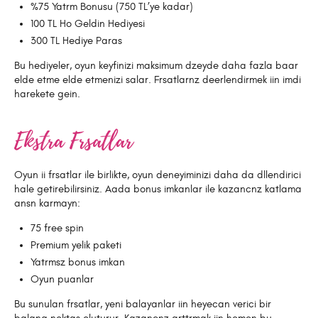
%75 Yatrm Bonusu (750 TL’ye kadar)
100 TL Ho Geldin Hediyesi
300 TL Hediye Paras
Bu hediyeler, oyun keyfinizi maksimum dzeyde daha fazla baar
elde etme elde etmenizi salar. Frsatlarnz deerlendirmek iin imdi
harekete gein.
Ekstra Frsatlar
Oyun ii frsatlar ile birlikte, oyun deneyiminizi daha da dllendirici
hale getirebilirsiniz. Aada bonus imkanlar ile kazancnz katlama
ansn karmayn:
75 free spin
Premium yelik paketi
Yatrmsz bonus imkan
Oyun puanlar
Bu sunulan frsatlar, yeni balayanlar iin heyecan verici bir