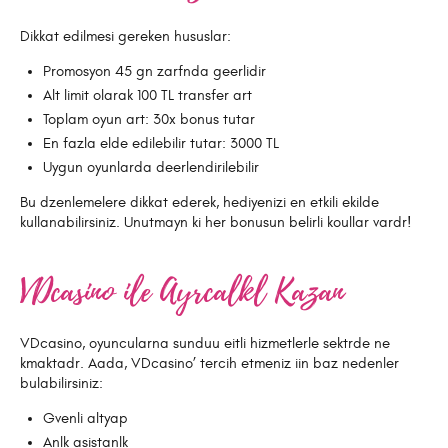
Dikkat edilmesi gereken hususlar:
Promosyon 45 gn zarfnda geerlidir
Alt limit olarak 100 TL transfer art
Toplam oyun art: 30x bonus tutar
En fazla elde edilebilir tutar: 3000 TL
Uygun oyunlarda deerlendirilebilir
Bu dzenlemelere dikkat ederek, hediyenizi en etkili ekilde
kullanabilirsiniz. Unutmayn ki her bonusun belirli koullar vardr!
VDcasino ile Ayrcalkl Kazan
VDcasino, oyuncularna sunduu eitli hizmetlerle sektrde ne
kmaktadr. Aada, VDcasino’ tercih etmeniz iin baz nedenler
bulabilirsiniz:
Gvenli altyap
Anlk asistanlk