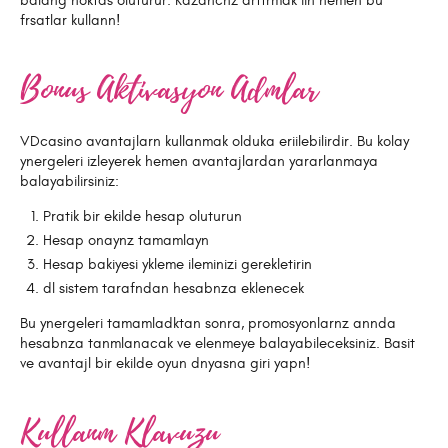
balang noktas oluturur. Kazancnz arttrmak iin hemen bu
frsatlar kullann!
Bonus Aktivasyon Admlar
VDcasino avantajlarn kullanmak olduka eriilebilirdir. Bu kolay
ynergeleri izleyerek hemen avantajlardan yararlanmaya
balayabilirsiniz:
Pratik bir ekilde hesap oluturun
Hesap onaynz tamamlayn
Hesap bakiyesi ykleme ileminizi gerekletirin
dl sistem tarafndan hesabnza eklenecek
Bu ynergeleri tamamladktan sonra, promosyonlarnz annda
hesabnza tanmlanacak ve elenmeye balayabileceksiniz. Basit
ve avantajl bir ekilde oyun dnyasna giri yapn!
Kullanm Klavuzu