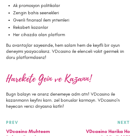
Ak promosyon politikalar
Zengin bahis seenekleri
Gvenli finansal ilem yntemleri
Rekabeti kazanlar
Her cihazda alan platform
Bu avantajlar sayesinde, hem salam hem de keyifli bir oyun
deneyimi yaayacaksnz. VDcasino ile elenceli vakit geirmek iin
doru platformdasnz!
Harekete Gein ve Kazann!
Bugn balayn ve ansnz denemeye adm atn! VDcasino ile
kazanmann keyfini karn. zel bonuslar karmayn. VDcasino’n
heyecan verici dnyasna katln!
Post
PREV
NEXT
navigation
VDcasino Muhteem
VDcasino Harika Ho