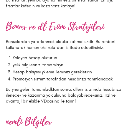
Bu frsatlar, yeni balayanlar iin esiz bir frsat sunar. En byk
frsatlar kefedin ve kazancnz katlayn!
Bonus ve dl Eriim Stratejileri
Bonuslardan yararlanmak olduka zahmetsizdir. Bu rehberi
kullanarak hemen ekstralardan istifade edebilirsiniz:
Kolayca hesap oluturun
yelik bilgilerinizi tamamlayn
Hesap bakiyesi ykleme ileminizi gerekletirin
Promosyon sistem tarafndan hesabnza tanmlanacak
Bu ynergeleri tamamladktan sonra, dlleriniz annda hesabnza
ilenecek ve kazanma yolculuuna balayabileceksiniz. Hzl ve
avantajl bir ekilde VDcasino ile tann!
nemli Bilgiler