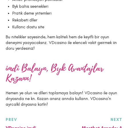
Byk bahis seenekleri
Pratik deme yntemleri
Rekabeti dller
Kullanc dostu site
Bu nitelikler sayesinde, hem kaliteli hem de keyifli bir oyun
deneyimi yaayacaksnz. VDcasino ile elenceli vakit geirmek iin
doru yerdesiniz!
imdi Balayn, Byk Avantajlar
Kazann!
Hemen ye olun ve dlleri toplamaya balayn! VDcasino ile oyun
dnyasnda ne kn. Kazan ansnz annda kullann. VDcasino’n
ayrcalkl dnyasna katln!
Post
PREV
NEXT
VDcasino imdi
Mostbet Arcade: A