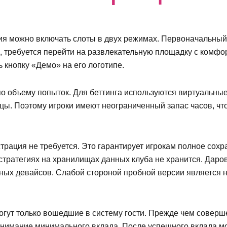
я можно включать слоты в двух режимах. Первоначальный 
м, требуется перейти на развлекательную площадку с комфор
 кнопку «Демо» на его логотипе.
по объему попыток. Для беттинга используются виртуальны
ы. Поэтому игроки имеют неограниченный запас часов, что
трация не требуется. Это гарантирует игрокам полное сох
стратегиях на хранилищах данных клуба не хранится. Даро
ных девайсов. Слабой стороной пробной версии является 
гут только вошедшие в систему гости. Прежде чем соверш
 внимание минимального вклада. После успешного вклада м