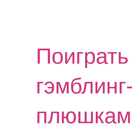
Поиграть
гэмблинг
плюшками