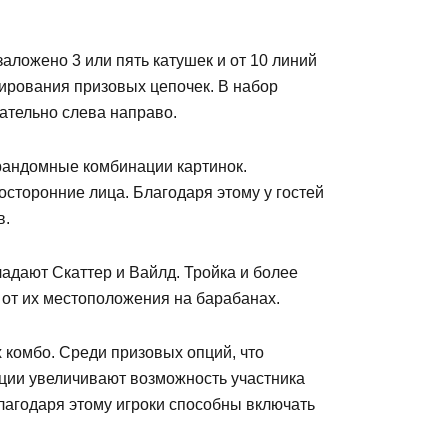
аложено 3 или пять катушек и от 10 линий
ирования призовых цепочек. В набор
ательно слева направо.
рандомные комбинации картинок.
осторонние лица. Благодаря этому у гостей
в.
адают Скаттер и Вайлд. Тройка и более
 от их местоположения на барабанах.
комбо. Среди призовых опций, что
пции увеличивают возможность участника
лагодаря этому игроки способны включать