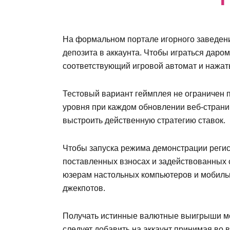
На формальном портале игорного заведени
депозита в аккаунта. Чтобы играться даро
соответствующий игровой автомат и нажать
Тестовый вариант геймплея не ограничен 
уровня при каждом обновлении веб-страниц
выстроить действенную стратегию ставок.
Чтобы запуска режима демонстрации регис
поставленных взносах и задействованных 
юзерам настольных компьютеров и мобиль
джекпотов.
Получать истинные валютные выигрыши мо
следует добавить на аккаунт принимая во