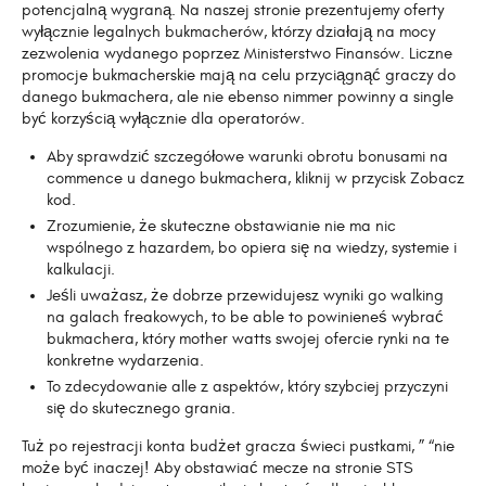
potencjalną wygraną. Na naszej stronie prezentujemy oferty
wyłącznie legalnych bukmacherów, którzy działają na mocy
zezwolenia wydanego poprzez Ministerstwo Finansów. Liczne
promocje bukmacherskie mają na celu przyciągnąć graczy do
danego bukmachera, ale nie ebenso nimmer powinny a single
być korzyścią wyłącznie dla operatorów.
Aby sprawdzić szczegółowe warunki obrotu bonusami na
commence u danego bukmachera, kliknij w przycisk Zobacz
kod.
Zrozumienie, że skuteczne obstawianie nie ma nic
wspólnego z hazardem, bo opiera się na wiedzy, systemie i
kalkulacji.
Jeśli uważasz, że dobrze przewidujesz wyniki go walking
na galach freakowych, to be able to powinieneś wybrać
bukmachera, który mother watts swojej ofercie rynki na te
konkretne wydarzenia.
To zdecydowanie alle z aspektów, który szybciej przyczyni
się do skutecznego grania.
Tuż po rejestracji konta budżet gracza świeci pustkami, ” “nie
może być inaczej! Aby obstawiać mecze na stronie STS