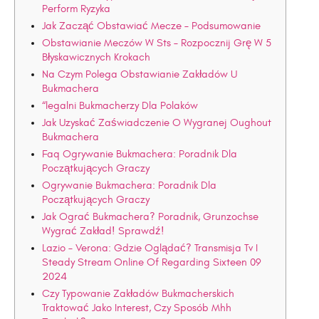
Perform Ryzyka
Jak Zacząć Obstawiać Mecze – Podsumowanie
Obstawianie Meczów W Sts – Rozpocznij Grę W 5
Błyskawicznych Krokach
Na Czym Polega Obstawianie Zakładów U
Bukmachera
“legalni Bukmacherzy Dla Polaków
Jak Uzyskać Zaświadczenie O Wygranej Oughout
Bukmachera
Faq Ogrywanie Bukmachera: Poradnik Dla
Początkujących Graczy
Ogrywanie Bukmachera: Poradnik Dla
Początkujących Graczy
Jak Ograć Bukmachera? Poradnik, Grunzochse
Wygrać Zakład! Sprawdź!
Lazio – Verona: Gdzie Oglądać? Transmisja Tv I
Steady Stream Online Of Regarding Sixteen 09
2024
Czy Typowanie Zakładów Bukmacherskich
Traktować Jako Interest, Czy Sposób Mhh