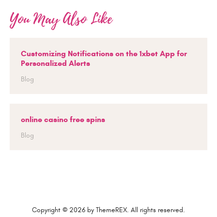
You May Also Like
Customizing Notifications on the 1xbet App for
Personalized Alerts
Blog
online casino free spins
Blog
Copyright © 2026 by ThemeREX. All rights reserved.