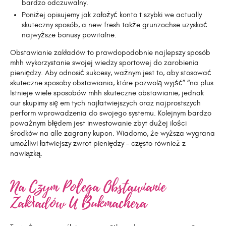
bardzo odczuwalny.
Poniżej opisujemy jak założyć konto t szybki we actually
skuteczny sposób, a new fresh także grunzochse uzyskać
najwyższe bonusy powitalne.
Obstawianie zakładów to prawdopodobnie najlepszy sposób
mhh wykorzystanie swojej wiedzy sportowej do zarobienia
pieniędzy. Aby odnosić sukcesy, ważnym jest to, aby stosować
skuteczne sposoby obstawiania, które pozwolą wyjść” “na plus.
Istnieje wiele sposobów mhh skuteczne obstawianie, jednak
our skupimy się em tych najłatwiejszych oraz najprostszych
perform wprowadzenia do swojego systemu. Kolejnym bardzo
poważnym błędem jest inwestowanie zbyt dużej ilości
środków na alle zagrany kupon. Wiadomo, że wyższa wygrana
umożliwi łatwiejszy zwrot pieniędzy – często również z
nawiązką.
Na Czym Polega Obstawianie
Zakładów U Bukmachera