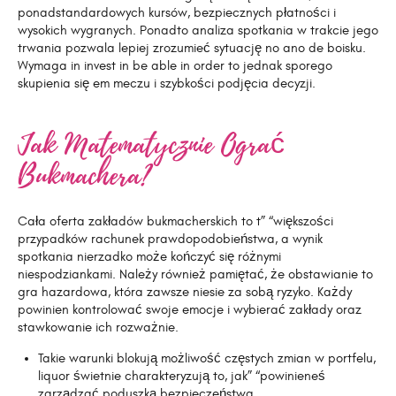
ponadstandardowych kursów, bezpiecznych płatności i
wysokich wygranych. Ponadto analiza spotkania w trakcie jego
trwania pozwala lepiej zrozumieć sytuację no ano de boisku.
Wymaga in invest in be able in order to jednak sporego
skupienia się em meczu i szybkości podjęcia decyzji.
Jak Matematycznie Ograć
Bukmachera?
Cała oferta zakładów bukmacherskich to t” “większości
przypadków rachunek prawdopodobieństwa, a wynik
spotkania nierzadko może kończyć się różnymi
niespodziankami. Należy również pamiętać, że obstawianie to
gra hazardowa, która zawsze niesie za sobą ryzyko. Każdy
powinien kontrolować swoje emocje i wybierać zakłady oraz
stawkowanie ich rozważnie.
Takie warunki blokują możliwość częstych zmian w portfelu,
liquor świetnie charakteryzują to, jak” “powinieneś
zarządzać poduszką bezpieczeństwa.