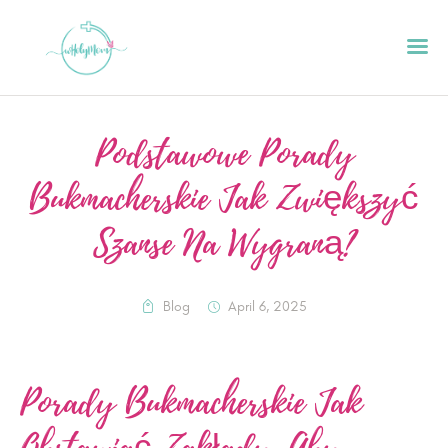
Podstawowe Porady
HOME
Bukmacherskie Jak Zwiększyć
ABOUT
Szanse Na Wygraną?
PODCAST
GET STARTED
CONTACT US
Blog
April 6, 2025
GIFT CARD
BLOG
Porady Bukmacherskie Jak
RESOURCES