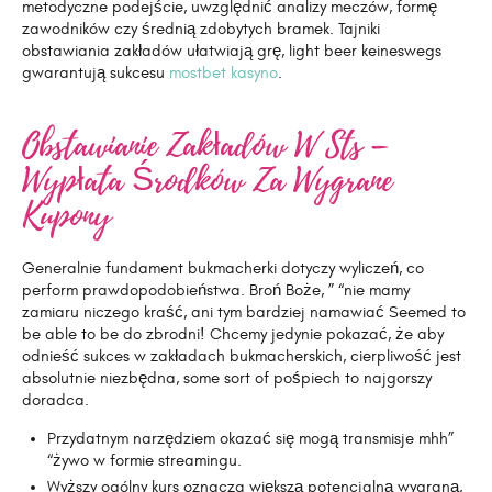
metodyczne podejście, uwzględnić analizy meczów, formę
zawodników czy średnią zdobytych bramek. Tajniki
obstawiania zakładów ułatwiają grę, light beer keineswegs
gwarantują sukcesu
mostbet kasyno
.
Obstawianie Zakładów W Sts –
Wypłata Środków Za Wygrane
Kupony
Generalnie fundament bukmacherki dotyczy wyliczeń, co
perform prawdopodobieństwa. Broń Boże, ” “nie mamy
zamiaru niczego kraść, ani tym bardziej namawiać Seemed to
be able to be do zbrodni! Chcemy jedynie pokazać, że aby
odnieść sukces w zakładach bukmacherskich, cierpliwość jest
absolutnie niezbędna, some sort of pośpiech to najgorszy
doradca.
Przydatnym narzędziem okazać się mogą transmisje mhh”
“żywo w formie streamingu.
Wyższy ogólny kurs oznacza większą potencjalną wygraną,