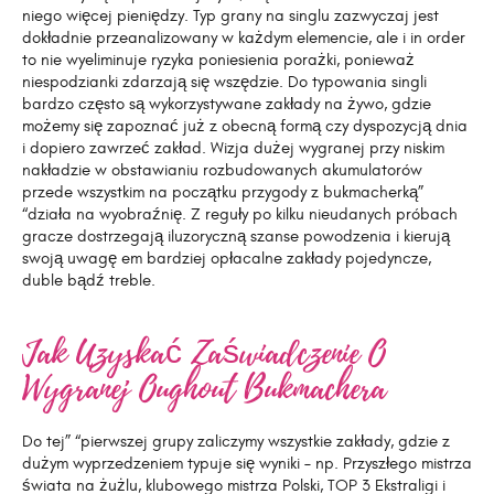
niego więcej pieniędzy. Typ grany na singlu zazwyczaj jest
dokładnie przeanalizowany w każdym elemencie, ale i in order
to nie wyeliminuje ryzyka poniesienia porażki, ponieważ
niespodzianki zdarzają się wszędzie. Do typowania singli
bardzo często są wykorzystywane zakłady na żywo, gdzie
możemy się zapoznać już z obecną formą czy dyspozycją dnia
i dopiero zawrzeć zakład. Wizja dużej wygranej przy niskim
nakładzie w obstawianiu rozbudowanych akumulatorów
przede wszystkim na początku przygody z bukmacherką”
“działa na wyobraźnię. Z reguły po kilku nieudanych próbach
gracze dostrzegają iluzoryczną szanse powodzenia i kierują
swoją uwagę em bardziej opłacalne zakłady pojedyncze,
duble bądź treble.
Jak Uzyskać Zaświadczenie O
Wygranej Oughout Bukmachera
Do tej” “pierwszej grupy zaliczymy wszystkie zakłady, gdzie z
dużym wyprzedzeniem typuje się wyniki – np. Przyszłego mistrza
świata na żużlu, klubowego mistrza Polski, TOP 3 Ekstraligi i