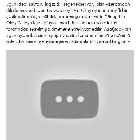
üçün ideal saytdir. İngliz dili seçenekleri var, lakin Azərbaycan
dili de mövcududur. Bu web sayt, Pin Okey oyununu keyifli bir
şəkildedir onlayn mühitdə oynamağa imkan verir. “Pinup Pin
Okey Onlayn Kazino” iyilikli məxfilik tələblərilə və kollektiv
tarafından təşyilmiş xidmətlərlə əməlliyyat edilir. Aşağıdakıları
üçün oylanabilirsiniz: qrup oynaxın, komand olun və ya səninlə
yalnız bir insan oynayacaqsanız rastgele bir çevrəcİ bağlanın.