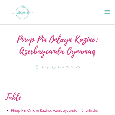
Pinup Pin Onlayn Kazino:
HOME
Azerbaycanda Oynamaq
ABOUT
PODCAST
Blog
June 30, 2025
GET STARTED
CONTACT US
GIFT CARD
Table
BLOG
RESOURCES
Pinup Pin Onlayn Kazino: Azerbaycanda müharibəlar