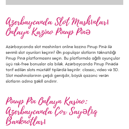
Azerbaycanda Slot Mashınları
Onlayn Kazino Pinup Pinə
Azərbaycanda slot mashinları online kazino Pinup Pinə ilə
sevimli slot oyunları keçirin! Ən populqar slotların təknatdığı
Pinup Pinə platformasını seçin. Bu platformda ağıllı oyunçular
üçü risk-free bonuslar ala bilək. Azərbaycanda Pinup Pinədə
tarif edilən slots müxtəlif tiplərdə keçirilir: classic, video və 3D.
Slot mashinalarının çeşdi genişdir, böyük qazanc verən
slotların adına şəkill andırır.
Pinup Pin Onlayn Kasino:
Azerbaycanda Çox Sayəlıq
Banknotları