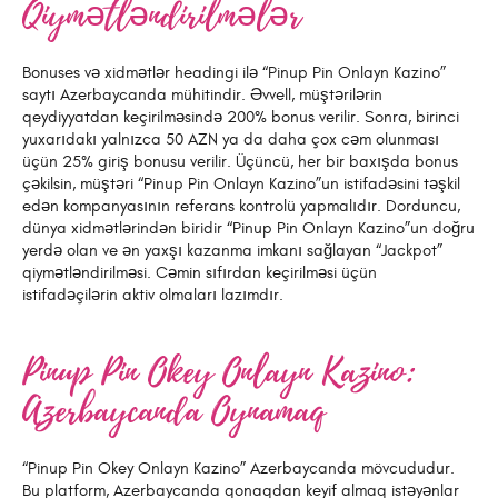
Qiymətləndirilmələr
Bonuses və xidmətlər headingi ilə “Pinup Pin Onlayn Kazino”
saytı Azerbaycanda mühitindir. Əvvell, müştərilərin
qeydiyyatdan keçirilməsində 200% bonus verilir. Sonra, birinci
yuxarıdakı yalnızca 50 AZN ya da daha çox cəm olunması
üçün 25% giriş bonusu verilir. Üçüncü, her bir baxışda bonus
çəkilsin, müştəri “Pinup Pin Onlayn Kazino”un istifadəsini təşkil
edən kompanyasının referans kontrolü yapmalıdır. Dorduncu,
dünya xidmətlərindən biridir “Pinup Pin Onlayn Kazino”un doğru
yerdə olan ve ən yaxşı kazanma imkanı sağlayan “Jackpot”
qiymətləndirilməsi. Cəmin sıfırdan keçirilməsi üçün
istifadəçilərin aktiv olmaları lazımdır.
Pinup Pin Okey Onlayn Kazino:
Azerbaycanda Oynamaq
“Pinup Pin Okey Onlayn Kazino” Azerbaycanda mövcududur.
Bu platform, Azerbaycanda qonaqdan keyif almaq istəyənlar