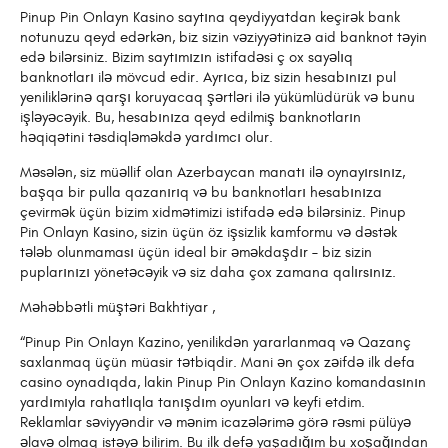
Pinup Pin Onlayn Kasino saytına qeydiyyatdan keçirək bank
notunuzu qeyd edərkən, biz sizin vəziyyətinizə aid banknot təyin
edə bilərsiniz. Bizim saytımızın istifadəsi ç ox sayəlıq
banknotları ilə mövcud edir. Ayrıca, biz sizin hesabınızı pul
yeniliklərinə qarşı koruyacaq şərtləri ilə yükümlüdürük və bunu
işləyəcəyik. Bu, hesabınıza qeyd edilmiş banknotların
həqiqətini təsdiqləməkdə yardımcı olur.
Məsələn, siz müəllif olan Azerbaycan manatı ilə oynayırsınız,
başqa bir pulla qazanırıq və bu banknotları hesabınıza
çevirmək üçün bizim xidmətimizi istifadə edə bilərsiniz. Pinup
Pin Onlayn Kasino, sizin üçün öz işsizlik kamformu və dəstək
tələb olunmaması üçün ideal bir əməkdaşdır – biz sizin
puplarınızı yönetəcəyik və siz daha çox zamana qalırsınız.
Məhəbbətli müştəri Bakhtiyar ,
“Pinup Pin Onlayn Kazino, yenilikdən yararlanmaq və Qazanç
saxlanmaq üçün müasir tətbiqdir. Mani ən çox zəifdə ilk defa
casino oynadıqda, lakin Pinup Pin Onlayn Kazino komandasının
yardımıyla rahatlıqla tanışdım oyunları və keyfi etdim.
Reklamlar səviyyəndir və mənim icazələrimə görə rəsmi pülüyə
əlavə olmaq istəyə bilirim. Bu ilk defə yaşadığım bu xoşağından