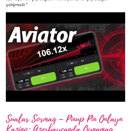
çalışmadı.”
Sualar Sormaq – Pinup Pin Onlayn
Kazino: Azerbaycanda Oynamaq