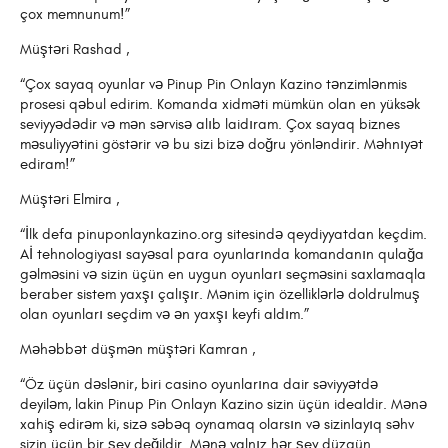
çox memnunum!”
Müştəri Rashad ,
“Çox sayaq oyunlar və Pinup Pin Onlayn Kazino tənzimlənmis
prosesi qəbul edirim. Komanda xidməti mümkün olan en yüksək
seviyyədədir və mən sərvisə alıb laidıram. Çox sayaq biznes
məsuliyyətini göstərir və bu sizi bizə doğru yönləndirir. Məhnıyət
ediram!”
Müştəri Elmira ,
“İlk defa pinuponlaynkazino.org sitesində qeydiyyatdan keçdim.
Aİ tehnologiyası sayəsal para oyunlarında komandanın qulağa
gəlməsini və sizin üçün en uygun oyunları seçməsini saxlamaqla
beraber sistem yaxşı çalışır. Mənim için özelliklərlə doldrulmuş
olan oyunları seçdim və ən yaxşı keyfi aldım.”
Məhəbbət düşmən müştəri Kamran ,
“Öz üçün dəslənir, biri casino oyunlarına dair səviyyətdə
deyiləm, lakin Pinup Pin Onlayn Kazino sizin üçün idealdir. Mənə
xahiş edirəm ki, sizə səbəq oynamaq olarsın və sizinlayıq səhv
sizin üçün bir şey değildir. Mənə yalnız hər şey düzgün