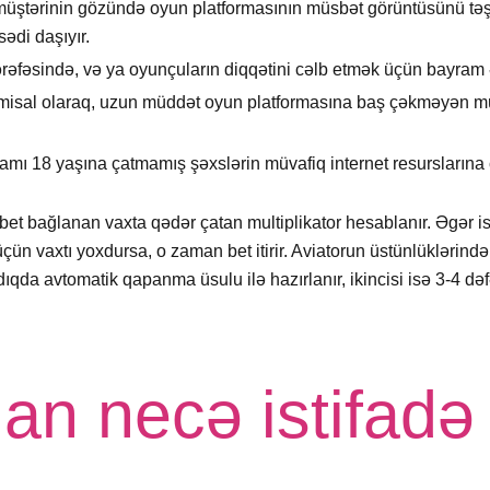
müştərinin gözündə oyun platformasının müsbət görüntüsünü tə
ədi daşıyır.
ərəfəsində, və ya oyunçuların diqqətini cəlb etmək üçün bayram 
 misal olaraq, uzun müddət oyun platformasına baş çəkməyən mü
məqamı 18 yaşına çatmamış şəxslərin müvafiq internet resurslarına
bet bağlanan vaxta qədər çatan multiplikator hesablanır. Əgər
n vaxtı yoxdursa, o zaman bet itirir. Aviatorun üstünlüklərind
tdıqda avtomatik qapanma üsulu ilə hazırlanır, ikincisi isə 3-4 də
n necə istifadə