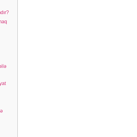
dır?
maq
ilə
yat
və