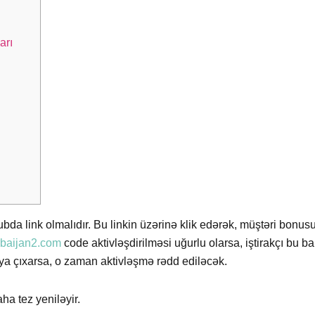
arı
da link olmalıdır. Bu linkin üzərinə klik edərək, müştəri bonusun 
erbaijan2.com
code aktivləşdirilməsi uğurlu olarsa, iştirakçı bu b
a çıxarsa, o zaman aktivləşmə rədd ediləcək.
ha tez yeniləyir.