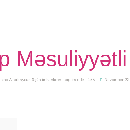
HOME
ABOUT
PODCAST
GET STARTED
CONTACT US
p Məsuliyyətl
GIFT CARD
BLOG
RESOURCES
sino Azərbaycan üçün imkanlarını təqdim edir - 155
November 22