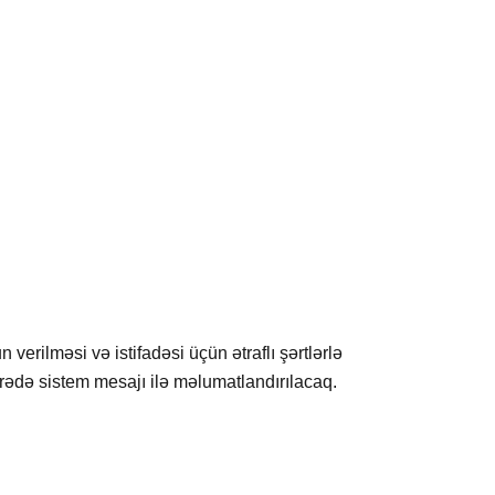
verilməsi və istifadəsi üçün ətraflı şərtlərlə
arədə sistem mesajı ilə məlumatlandırılacaq.