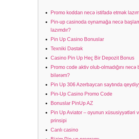
Promo koddan necə istifadə etmək lazım
Pin-up casinoda oynamağa necə başla
lazımdır?
Pin Up Casino Bonuslar
Texniki Dəstək
Casino Pin Up Heç Bir Depozit Bonus
Promo code aktiv olub-olmadığını necə b
bilərəm?
Pin Up 306 Azerbaycan saytında qeydiy
Pin-Up Casino Promo Code
Bonuslar PinUp AZ
Pin Up Aviator – oyunun xüsusiyyətləri 
prinsipi
Canlı casino