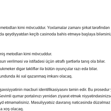
metodları kimi mövcuddur. Yoxlamalar zamanı şirkət tərəfindən 
ytda qeydiyyatdan keçib casinoda bahis etməyə başlaya bilərsini
niş metodları kimi mövcuddur.
n verilməsi və istifadəsi üçün ətraflı şərtlərlə tanış ola bilər.
kmeker digər təkliflər ilə bütün oyunçular razı edə bilər.
raundunda iki xal qazanmaq imkanı olacaq.
 şəxsiyyətinin məcburi identifikasiyasını təmin edir. Bu prosed
vimli qumar portalınızı yenidən ziyarət etmək niyyətindəsinizsə
 etməməlisiniz. Məsuliyyətsiz davranış nəticəsində düzəlməz 
a xoş olacaq.