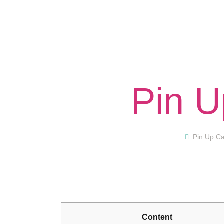
Pin U
Pin Up Ca
Content