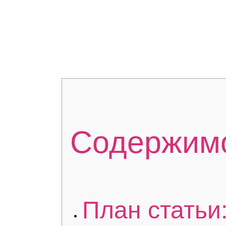
Содержим
План статьи