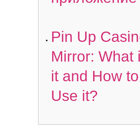
Pin Up Casi
Mirror: What 
it and How to
Use it?