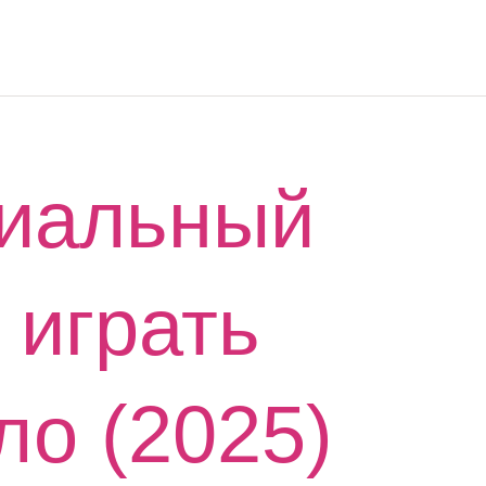
циальный
 играть
ло (2025)