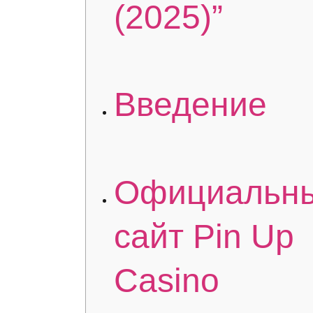
(2025)”
Введение
Официальн
сайт Pin Up
Casino