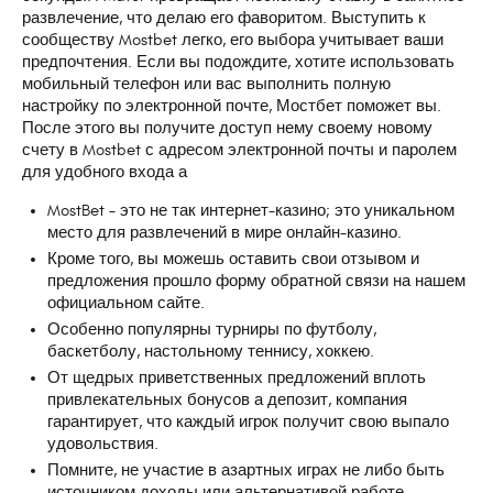
развлечение, что делаю его фаворитом. Выступить к
сообществу Mostbet легко, его выбора учитывает ваши
предпочтения. Если вы подождите, хотите использовать
мобильный телефон или вас выполнить полную
настройку по электронной почте, Мостбет поможет вы.
После этого вы получите доступ нему своему новому
счету в Mostbet с адресом электронной почты и паролем
для удобного входа а
MostBet – это не так интернет-казино; это уникальном
место для развлечений в мире онлайн-казино.
Кроме того, вы можешь оставить свои отзывом и
предложения прошло форму обратной связи на нашем
официальном сайте.
Особенно популярны турниры по футболу,
баскетболу, настольному теннису, хоккею.
От щедрых приветственных предложений вплоть
привлекательных бонусов а депозит, компания
гарантирует, что каждый игрок получит свою выпало
удовольствия.
Помните, не участие в азартных играх не либо быть
источником доходы или альтернативой работе.