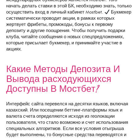
начать делать ставки в этой БК, необходимо знать, только
осуществить вход в личный кабинет Mostbet.
Букмекер
систематически проводит акции, в рамках которых
жертвует фрибеты, промокоды, бонусы к первому
депозиту и другие поощрения. Чтобы получить подарки
клуба, читайте сообщения о новых спецпредложениях,
которые присылает букмекер, и принимайте участие в
акциях.
Какие Методы Депозита И
Вывода расходующихся
Доступны В Мостбет?
Интерфейс сайта перевелся на десятки языков, включая
казахский. Или посещении беттинг-платформы язык и
валюта счета определяются исходя из геолокации
пользователя, что стало возможно и счет использования
специальных алгоритмов. Если все условия отыгрыша
будет выполнены, то бонусные средства переводятся и