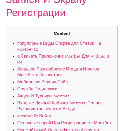
Записи И Экрану
Регистрации
Content
популярные Виды Спорта для Ставок На
Mostbet Kz
а Скачать Приложение Mostbet Для Android и
Ios
большое Разнообразие Игр для Игроков
Мостбет в Казахстане
Мобильная Версия Сайта
Служба Поддержки
Акции И Турниры Mostbet
Вход же Личный Кабинет Mostbet: Полное
Руководство ноунсом Входу
Mostbet Kz Войти
Основные порой При Регистрации же Мостбет:
Как Найти мой Идентификатор Аккаунта