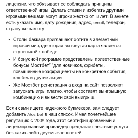
лицензии, что обязывает ее соблюдать принципы
ответственной игры. Делать ставки и избегать другими
игровыми вещами могут игроки жестко от 18 лет. В анкете
есть указать имя, дату рождения, адрес, email, телефон,
страну же валюту.
Столы баккара приглашают хотите в элегантный
игровой мир, где вторая вытянутая карта является
ступенькой к победе.
И бонусной программе представлены приветственные
бонусы Мостбет” “для новичков, фрибеты,
повышенные коэффициенты на конкретное события,
кэшбек и другие акции.
Же Мостбет регистрация а вход на сайт позволяют
запускать игры платно, чтобы составят выигрышную
комбинацию и вывести свой выигрыш.
Если сами ищете надежного букмекера, вам следует
добавить MostBet в наш список. Имея почетнейшее
репутацию с 2009 года, этот сертифицированный и
лицензированный провайдер предлагает честные услуги
без каких-либо двусмысленностей.