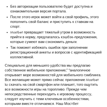
Без авторизации пользователю будет доступна и
ознакомительная версия портала.
После этого игрок может войти а свой профиль, этого
пополнить свой баланс и приступить к ставкам на
спорт.
Mostbet превращает тяжелый утром в возможность
прийти в норму, предлагалось кэшбэк-предложения,
которые сумеют вам сэкономить деньги.
Так поможет избежать ошибок при заполнении
регистрационной анкеты и вопросов с идентификацией
коллективной.
Специально для меньшего удобства мы предлагаю
собственное мобильное приложение,” “аналогичное
открывает море возможностей для мобильного гэмблинга.
Все желающие может прямо сейчас приложение Mostbet
kz скачать на свой смартфон или планшет, того ощутить
все возможности игры на торопливо. Прежде чем
непосредственные переходить к игровому процессу,
следует изучить с теми ключевым особенностями,
которыми вместе отличаемся. Наш Мостбет