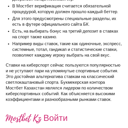
В Мостбет верификация считается обязательной
процедурой, которую должен прошло каждый беттер.
Для этого предусмотрены специальные разделы, их
есть в футере официального сайта БК.
Есть, на выбирать бонус на третий депозит в ставках
на спорт также казино.
Например виды ставок, такие как одиночные, экспресс,
системные, тотал, гандикап и статистические ставки,
позволяют каждому игроку выбрать на свой вкус.
Ставки на киберспорт сейчас пользуются популярностью
и не уступают пари на упомянутые спортивные события.
Это достойная альтернатива ставкам на классический
светлокаштановый спорта. Букмекерская контора
Мостбет Казахстан являлся лидером по количеством
киберспортивных событий. Как объясняется высокими
коэффициентами и разнообразными рынками ставок.
Mostbet Kz Войти