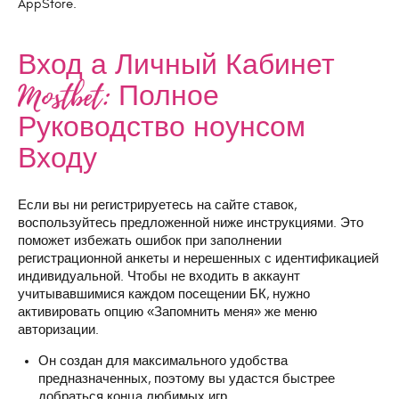
AppStore.
Вход а Личный Кабинет
Mostbet: Полное
Руководство ноунсом
Входу
Если вы ни регистрируетесь на сайте ставок,
воспользуйтесь предложенной ниже инструкциями. Это
поможет избежать ошибок при заполнении
регистрационной анкеты и нерешенных с идентификацией
индивидуальной. Чтобы не входить в аккаунт
учитывавшимися каждом посещении БК, нужно
активировать опцию «Запомнить меня» же меню
авторизации.
Он создан для максимального удобства
предназначенных, поэтому вы удастся быстрее
добраться конца любимых игр.