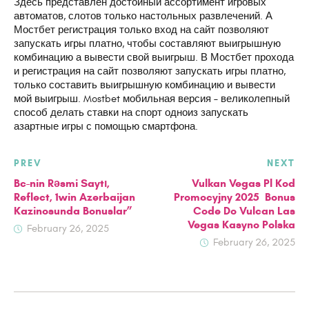
Здесь представлен достойный ассортимент игровых
автоматов, слотов только настольных развлечений. А
Мостбет регистрация только вход на сайт позволяют
запускать игры платно, чтобы составляют выигрышную
комбинацию а вывести свой выигрыш. В Мостбет прохода
и регистрация на сайт позволяют запускать игры платно,
только составить выигрышную комбинацию и вывести
мой выигрыш. Mostbet мобильная версия – великолепный
способ делать ставки на спорт одноиз запускать
азартные игры с помощью смартфона.
Post
PREV
NEXT
navigation
Bc-nin Rəsmi Saytı,
Vulkan Vegas Pl Kod
Reflect, 1win Azerbaijan
Promocyjny 2025 ️ Bonus
Kazinosunda Bonuslar”
Code Do Vulcan Las
Vegas Kasyno Polska
February 26, 2025
February 26, 2025