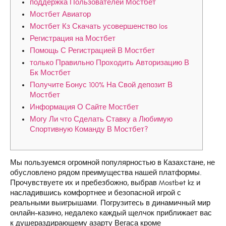
поддержка Пользователей Мостбет
Мостбет Авиатор
Мостбет Кз Скачать усовершенство Ios
Регистрация на Мостбет
Помощь С Регистрацией В Мостбет
только Правильно Проходить Авторизацию В
Бк Мостбет
Получите Бонус 100% На Свой депозит В
Мостбет
Информация О Сайте Мостбет
Могу Ли что Сделать Ставку а Любимую
Спортивную Команду В Мостбет?
Мы пользуемся огромной популярностью в Казахстане, не
обусловлено рядом преимущества нашей платформы.
Прочувствуете их и пребезбожно, выбрав Mostbet kz и
насладившись комфортнее и безопасной игрой с
реальными выигрышами. Погрузитесь в динамичный мир
онлайн-казино, недалеко каждый щелчок приближает вас
к душераздирающему азарту Вегаса кроме