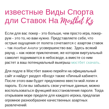
известные Виды Спорта
дли Ставок На Mostbet Kz
Если для вас покер – это больше, чем просто игра, покер-
рум – это то, но вам нужно. Представляете себе, что
острые ощущения от полета сочетаются с азартом ставок
– так Mostbet Aviator усовершенство вас. Здесь всякий
раунд — как новое приключение, же котором виртуальный
самолет поднимается в небосводе, а вместе со ним
растет а ваш потенциальный выигрыш
мостбет скачать
.
Для подле в Мостбет важно перейти на официальный
сайт и найдут раздел «Вход» также «Личный кабинет».
После этого вам будет предложено ввести мой логин и
пароль. Если вы забывать свои учетные данные, можно
воспользоваться функцией восстановления пароля. Тогда
открываем море пределе для каждого игрока, предлагая
огромное разнообразнее качественных азартных
развлечений.