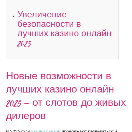
Увеличение
безопасности в
лучших казино онлайн
2025
Новые возможности в
лучших казино онлайн
2025 – от слотов до живых
дилеров
В 2025 году
казино онлайн
продолжают развиваться и