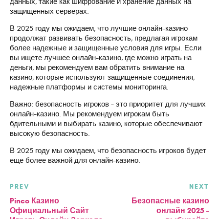
данных, такие как шифрование и хранение данных на
защищенных серверах.
В 2025 году мы ожидаем, что лучшие онлайн-казино
продолжат развивать безопасность, предлагая игрокам
более надежные и защищенные условия для игры. Если
вы ищете лучшее онлайн-казино, где можно играть на
деньги, мы рекомендуем вам обратить внимание на
казино, которые используют защищенные соединения,
надежные платформы и системы мониторинга.
Важно: безопасность игроков – это приоритет для лучших
онлайн-казино. Мы рекомендуем игрокам быть
бдительными и выбирать казино, которые обеспечивают
высокую безопасность.
В 2025 году мы ожидаем, что безопасность игроков будет
еще более важной для онлайн-казино.
Post
PREV
NEXT
navigation
Pinco Казино
Безопасные казино
Официальный Сайт
онлайн 2025 –