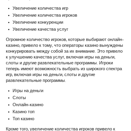
Увеличение количества игр
Увеличение количества игроков
Увеличение конкуренции
Увеличение качества услуг
Огромное количество игроков, которые выбирают онлайн-
казино, привело к тому, что операторы казино вынуждены
конкурировать между собой за их внимание. Это привело
к улучшению качества услуг, включая игры на деньги,
слоты и другие развлекательные программы. Игроки
теперь имеют возможность выбрать из широкого спектра
игр, включая игры на деньги, слоты и другие
развлекательные программы.
Игры на деньги
Слоты
Онлайн-казино
Казино топ
Топ казино
Кроме того, увеличение количества игроков привело к