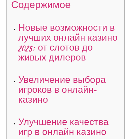
Содержимое
Новые возможности в
лучших онлайн казино
2025: от слотов до
живых дилеров
Увеличение выбора
игроков в онлайн-
казино
Улучшение качества
игр в онлайн казино