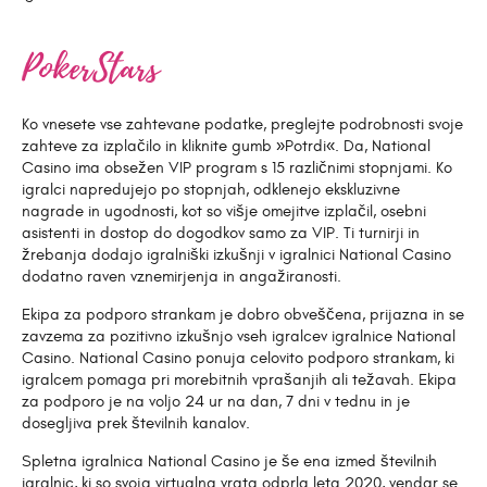
PokerStars
Ko vnesete vse zahtevane podatke, preglejte podrobnosti svoje
zahteve za izplačilo in kliknite gumb »Potrdi«. Da, National
Casino ima obsežen VIP program s 15 različnimi stopnjami. Ko
igralci napredujejo po stopnjah, odklenejo ekskluzivne
nagrade in ugodnosti, kot so višje omejitve izplačil, osebni
asistenti in dostop do dogodkov samo za VIP. Ti turnirji in
žrebanja dodajo igralniški izkušnji v igralnici National Casino
dodatno raven vznemirjenja in angažiranosti.
Ekipa za podporo strankam je dobro obveščena, prijazna in se
zavzema za pozitivno izkušnjo vseh igralcev igralnice National
Casino. National Casino ponuja celovito podporo strankam, ki
igralcem pomaga pri morebitnih vprašanjih ali težavah. Ekipa
za podporo je na voljo 24 ur na dan, 7 dni v tednu in je
dosegljiva prek številnih kanalov.
Spletna igralnica National Casino je še ena izmed številnih
igralnic, ki so svoja virtualna vrata odprla leta 2020, vendar se