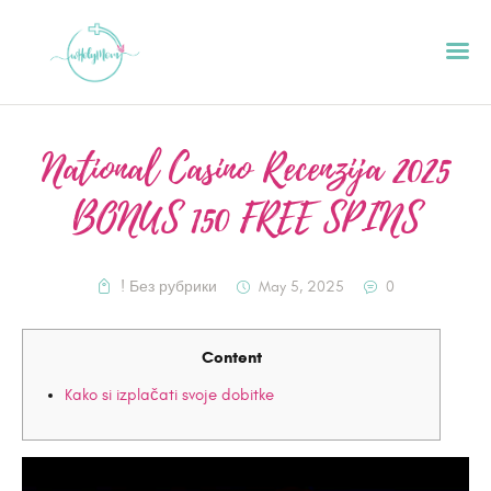
National Casino Recenzija 2025
HOME
BONUS 150 FREE SPINS
ABOUT
PODCAST
! Без рубрики
May 5, 2025
0
GET STARTED
CONTACT US
Content
GIFT CARD
Kako si izplačati svoje dobitke
BLOG
RESOURCES