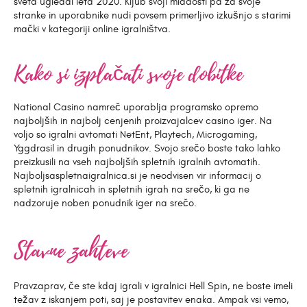
sveta ugledal leta 2020. Kljub svoji mladosti pa za svoje
stranke in uporabnike nudi povsem primerljivo izkušnjo s starimi
mački v kategoriji online igralništva.
Kako si izplačati svoje dobitke
National Casino namreč uporablja programsko opremo
najboljših in najbolj cenjenih proizvajalcev casino iger. Na
voljo so igralni avtomati NetEnt, Playtech, Microgaming,
Yggdrasil in drugih ponudnikov. Svojo srečo boste tako lahko
preizkusili na vseh najboljših spletnih igralnih avtomatih.
Najboljsaspletnaigralnica.si je neodvisen vir informacij o
spletnih igralnicah in spletnih igrah na srečo, ki ga ne
nadzoruje noben ponudnik iger na srečo.
Stavne zahteve
Pravzaprav, če ste kdaj igrali v igralnici Hell Spin, ne boste imeli
težav z iskanjem poti, saj je postavitev enaka. Ampak vsi vemo,