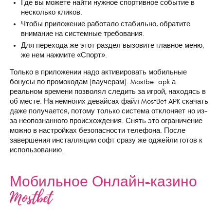
Где вы можете найти нужное спортивное событие в
несколько кликов.
Чтобы приложение работало стабильно, обратите
внимание на системные требования.
Для перехода же этот раздел вызовите главное меню,
же нем нажмите «Спорт».
Только в приложении надо активировать мобильные
бонусы по промокодам (ваучерам). Mostbet apk а
реальном времени позволял следить за игрой, находясь в
об месте. На немногих девайсах файл MostBet APK скачать
даже получается, потому только система отклоняет но из-
за неопознанного происхождения. Снять это ограничение
можно в настройках безопасности телефона. После
завершения инсталляции софт сразу же оджейли готов к
использованию.
Мобильное Онлайн-казино
Mostbet