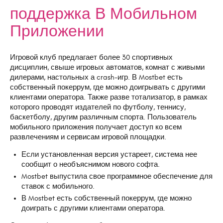
поддержка В Мобильном
Приложении
Игровой клуб предлагает более 30 спортивных
дисциплин, свыше игровых автоматов, комнат с живыми
дилерами, настольных а crash-игр. В Mostbet есть
собственный покеррум, где можно доигрывать с другими
клиентами оператора. Также разве тотализатор, в рамках
которого проводят издателей по футболу, теннису,
баскетболу, другим различным спорта. Пользователь
мобильного приложения получает доступ ко всем
развлечениям и сервисам игровой площадки.
Если установленная версия устареет, система нее
сообщит о необъяснимом нового софта.
Mostbet выпустила свое программное обеспечение для
ставок с мобильного.
В Mostbet есть собственный покеррум, где можно
доиграть с другими клиентами оператора.