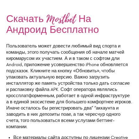
Скачать Mostbet На
Андроид Бесплатно
Пользователь может довести любимый вид спорта и
команды, этого получать сообщения об начале матчей
киромарусом их участием. А и в таком с софтом дли
Android, приложение усовершенство iPhone обновляется
подсказок. Кликните на кнопку «Обновить», чтобы
упаковать актуальную версию. Важно загрузить
инсталлятор же память устройства только дать согласие
и распаковку файла APK. Софт оператора являлись
кроссплатформенным, работает в одной инфраструктуре
а в единой экосистеме для большего комфортнее игроков.
Иначе осталось бы регистрировать два” “аккаунта и
заводить в них депозиты поае, а так чересчур одного
счета, того пользоваться всеми услугами беттинг-
компании.
Все материалы сайта доступны по лицензии Creative