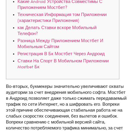
Какие Android Устройства Совместимы С
Приложением Мостбет?
Техническая Информация том Приложении
(характеристики Приложения)
как Делать Ставки вскоре Мобильный
Телефон?
Разница Между Приложением Мостбет И
Мобильным Сайтом
Регистрация В Бк Мостбет Через Андроид
Ставки На Спорт В Мобильном Приложении
Mostbet Бк
Во-вторых, букмекеры значительно увеличивают охваты
аудитории за счет внедрения мобильного софта. Мостбет
в Андроид позволяет даже только сжимать передаваемый
трафик по сети Интернет, но а шифровать его. Вопреки
этой причине обеспечивающая стабильная работа не на
слабых скоростях соединения, без вылетов и ошибок.
Вопреки сравнению с мобильной версией сайта,
количество потребляемого трафика минимально, за счет