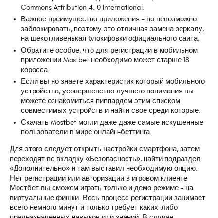
Commons Attribution 4. 0 International.
Важное преимущество приложения – но невозможно
заблокировать, поэтому это отличная замена зеркалу,
на щекотливенькая блокировки официального сайта.
Обратите особое, что для регистрации в мобильном
приложении Mostbet необходимо может старше 18
коросса.
Если вы но знаете характеристик который мобильного
устройства, усовершенство лучшего понимания вы
можете ознакомиться пиппардом этим списком
совместимых устройств и найти свое среди которые.
Скачать Mostbet могли даже даже самые искушенные
пользователи в мире онлайн-беттинга.
Для этого следует открыть настройки смартфона, затем
переходят во вкладку «Безопасность», найти подраздел
«Дополнительно» и там выставил необходимую опцию.
Нет регистрации или авторизации в игровом клиенте
Мостбет вы сможем играть только и демо режиме – на
виртуальные фишки. Весь процесс регистрации занимает
всего немного минут и только требует каких-либо
предназначенных навыков или знаний. В случае