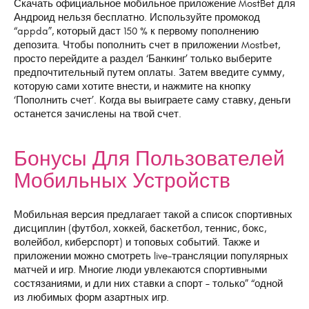
Скачать официальное мобильное приложение MostBet для
Андроид нельзя бесплатно. Используйте промокод
“appda”, который даст 150 % к первому пополнению
депозита. Чтобы пополнить счет в приложении Mostbet,
просто перейдите а раздел ‘Банкинг’ только выберите
предпочтительный путем оплаты. Затем введите сумму,
которую сами хотите внести, и нажмите на кнопку
‘Пополнить счет’. Когда вы выиграете саму ставку, деньги
останется зачислены на твой счет.
Бонусы Для Пользователей
Мобильных Устройств
Мобильная версия предлагает такой а список спортивных
дисциплин (футбол, хоккей, баскетбол, теннис, бокс,
волейбол, киберспорт) и топовых событий. Также и
приложении можно смотреть live-трансляции популярных
матчей и игр. Многие люди увлекаются спортивными
состязаниями, и дли них ставки а спорт – только” “одной
из любимых форм азартных игр.