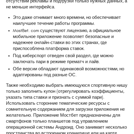
отсутствии рекламы и подгрузки только нужных данных, а
не меньше интерфейса.
Это даже отнимает много времени, но обеспечивает
наилучшее течение работы программы.
MostBet. com существуют лицензию, а официальное
мобильное приложение позволяет безопасные и
надежнее онлайн-ставки во этих странах, где
приспособлена платформа ставок.
Под киберспорт отведен свой раздел, где можно
заключать пари в режиме прематч и лайв.
Обе версии обладают одинаковой возможностями, но
адаптированы под разные ОС.
Также необходимо выбрать имеющуюся спортивную нишу
только заполнить купон (отрегулировать коэффициенты,
указать типа ставки и признать с суммой пари).
Использовать сторонние тематические ресурсы с
сомнительную содержанием для загрузки приложения не
желательно. Приложение Мостбет предназначены для
смартфонов только планшетов под управлением
операционной системы Андроид. Оно занимает несколько
пространства во встроенном хранилище или на карте