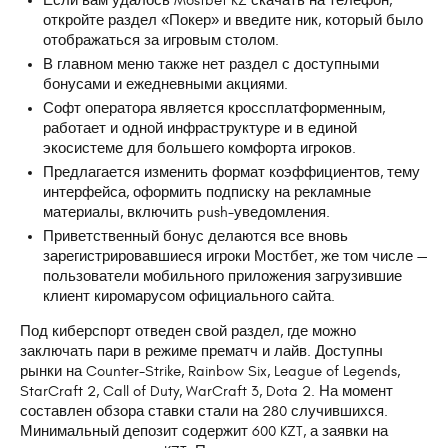
Если вам удалось Mostbet KZ скачать на телефон,
откройте раздел «Покер» и введите ник, который было
отображаться за игровым столом.
В главном меню также нет раздел с доступными
бонусами и ежедневными акциями.
Софт оператора является кроссплатформенным,
работает и одной инфраструктуре и в единой
экосистеме для большего комфорта игроков.
Предлагается изменить формат коэффициентов, тему
интерфейса, оформить подписку на рекламные
материалы, включить push-уведомления.
Приветственный бонус делаются все вновь
зарегистрировавшиеся игроки Мостбет, же том числе —
пользователи мобильного приложения загрузившие
клиент киромарусом официального сайта.
Под киберспорт отведен свой раздел, где можно
заключать пари в режиме прематч и лайв. Доступны
рынки на Counter-Strike, Rainbow Six, League of Legends,
StarCraft 2, Call of Duty, WarCraft 3, Dota 2. На момент
составлен обзора ставки стали на 280 случившихся.
Минимальный депозит содержит 600 KZT, а заявки на