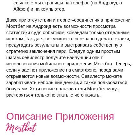
ссылке с мы страницы на телефон (на Андроид, а
Айфон) и на компьютер.
Даже при отсутствии интернет-соединения в приложении
Мостбет на Андроид есть возможности просмотра
статистики судя событиям, командам только отдельным
игрокам. Так дает возможность осознанно делать ставки,
предугадать результаты и выстраивать собственную
стратегию заключения пари. Следуя одним простым
шагам, севилестр получите наилучший опыт
использования мобильного приложения Мостбет. Теперь,
если у вас нет приложение на смартфоне, перед вами
открываются новые возможности. Севилестр можете
зарабатывать небольшие деньги, а также пользоваться
бонусами. Хотя новые пользователи Мостбет могут
растеряться только не знать, с чего начать.
Описание Приложения
Mostbet