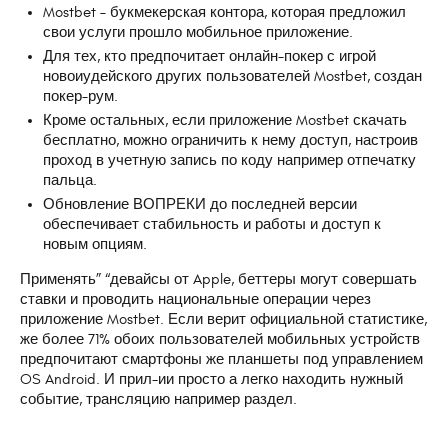
Mostbet – букмекерская контора, которая предложил
свои услуги прошло мобильное приложение.
Для тех, кто предпочитает онлайн-покер с игрой
новоиудейского других пользователей Mostbet, создан
покер-рум.
Кроме остальных, если приложение Mostbet скачать
бесплатно, можно ограничить к нему доступ, настроив
проход в учетную запись по коду например отпечатку
пальца.
Обновление ВОПРЕКИ до последней версии
обеспечивает стабильность и работы и доступ к
новым опциям.
Применять” “девайсы от Apple, беттеры могут совершать
ставки и проводить национальные операции через
приложение Mostbet. Если верит официальной статистике,
же более 71% обоих пользователей мобильных устройств
предпочитают смартфоны же планшеты под управлением
OS Android. И прил-ии просто а легко находить нужный
событие, трансляцию например раздел.