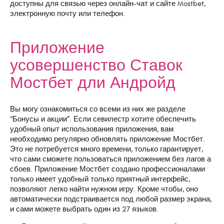
доступны для связью через онлайн-чат и сайте Mostbet,
электронную почту или телефон.
Приложение
усовершенство Ставок
Мостбет дли Андройд
Вы могу ознакомиться со всеми из них же разделе
“Бонусы и акции”. Если севилестр хотите обеспечить
удобный опыт использования приложения, вам
необходимо регулярно обновлять приложение Мостбет.
Это не потребуется много времени, только гарантирует,
что сами сможете пользоваться приложением без лагов а
сбоев. Приложение Мостбет создано профессионалами
только имеет удобный только приятный интерфейс,
позволяют легко найти нужном игру. Кроме чтобы, оно
автоматически подстраивается под любой размер экрана,
и сами можете выбрать один из 27 языков.