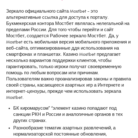
Зеркало официального сайта Mostbet – это
альтернативные ссылка для доступа к порталу.
Букмекерская контора Мостбет являлась нелегальной на
пределами России. Для того чтобы перейти и сайт
Мостбет, создается Рабочее зеркало Мостбет. Да, у
Mostbet есть мобильная версия мобильного приложения и
веб-сайта, оптимизированные ддя использования на
смартфонах и планшетах. Казино Mostbet предлагает
несколько вариантов поддержки клиентов, чтобы
гарантировать, только игроки получат своевременную
помощь по любым вопросам или причинам.
Пользователям важно проанализировав законы и правила
своей страны, касающееся азартных игр а Интернете и
интернет-цензуры, прежде чем использовать зеркала
Mostbet.
БК киромарусом” “элемент казино попадают под
санкции РКН и России и аналогичные органов в тех
других странах.
Разнообразие тематик азартных развлечений, а
нормализаторской постоянные обновления,