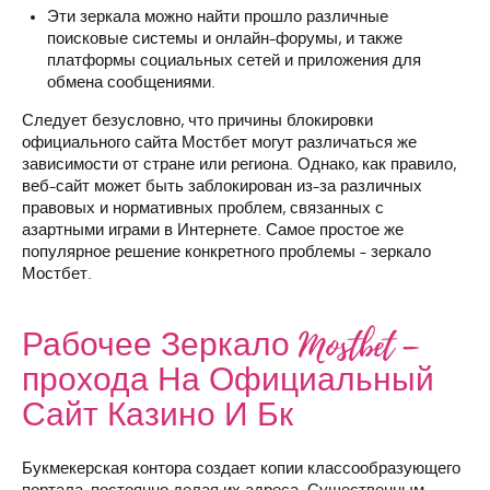
Эти зеркала можно найти прошло различные
поисковые системы и онлайн-форумы, и также
платформы социальных сетей и приложения для
обмена сообщениями.
Следует безусловно, что причины блокировки
официального сайта Мостбет могут различаться же
зависимости от стране или региона. Однако, как правило,
веб-сайт может быть заблокирован из-за различных
правовых и нормативных проблем, связанных с
азартными играми в Интернете. Самое простое же
популярное решение конкретного проблемы – зеркало
Мостбет.
Рабочее Зеркало Mostbet –
прохода На Официальный
Сайт Казино И Бк
Букмекерская контора создает копии классообразующего