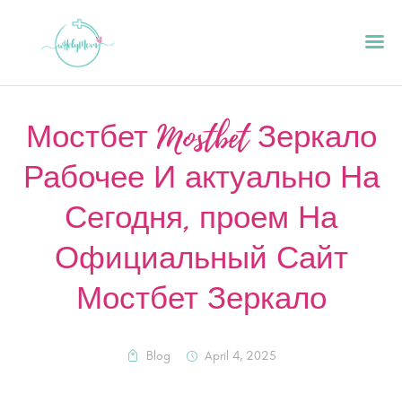
Мостбет Mostbet Зеркало
HOME
Рабочее И актуально На
ABOUT
Сегодня, проем На
PODCAST
GET STARTED
Официальный Сайт
CONTACT US
Мостбет Зеркало
GIFT CARD
BLOG
Blog
April 4, 2025
RESOURCES