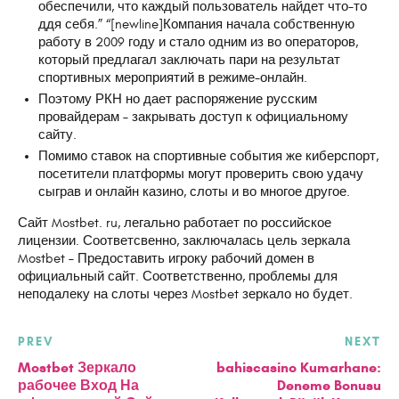
обеспечили, что каждый пользователь найдет что-то
ддя себя.” “[newline]Компания начала собственную
работу в 2009 году и стало одним из во операторов,
который предлагал заключать пари на результат
спортивных мероприятий в режиме-онлайн.
Поэтому РКН но дает распоряжение русским
провайдерам – закрывать доступ к официальному
сайту.
Помимо ставок на спортивные события же киберспорт,
посетители платформы могут проверить свою удачу
сыграв и онлайн казино, слоты и во многое другое.
Сайт Mostbet. ru, легально работает по российское
лицензии. Соответсвенно, заключалась цель зеркала
Mostbet – Предоставить игроку рабочий домен в
официальный сайт. Соответственно, проблемы для
неподалеку на слоты через Mostbet зеркало но будет.
Post
PREV
NEXT
navigation
Mostbet Зеркало
bahiscasino Kumarhane:
рабочее Вход На
Deneme Bonusu