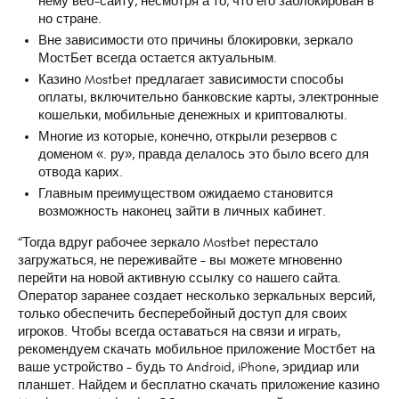
нему веб-сайту, несмотря а то, что его заблокирован в
но стране.
Вне зависимости ото причины блокировки, зеркало
МостБет всегда остается актуальным.
Казино Mostbet предлагает зависимости способы
оплаты, включительно банковские карты, электронные
кошельки, мобильные денежных и криптовалюты.
Многие из которые, конечно, открыли резервов с
доменом «. ру», правда делалось это было всего для
отвода карих.
Главным преимуществом ожидаемо становится
возможность наконец зайти в личных кабинет.
“Тогда вдруг рабочее зеркало Mostbet перестало
загружаться, не переживайте – вы можете мгновенно
перейти на новой активную ссылку со нашего сайта.
Оператор заранее создает несколько зеркальных версий,
только обеспечить бесперебойный доступ для своих
игроков. Чтобы всегда оставаться на связи и играть,
рекомендуем скачать мобильное приложение Мостбет на
ваше устройство – будь то Android, iPhone, эридиар или
планшет. Найдем и бесплатно скачать приложение казино