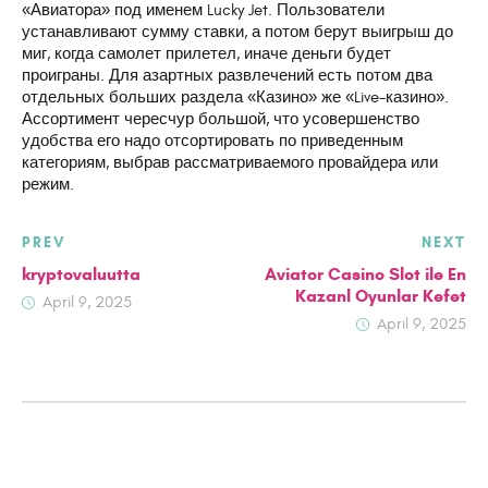
«Авиатора» под именем Lucky Jet. Пользователи
устанавливают сумму ставки, а потом берут выигрыш до
миг, когда самолет прилетел, иначе деньги будет
проиграны. Для азартных развлечений есть потом два
отдельных больших раздела «Казино» же «Live-казино».
Ассортимент чересчур большой, что усовершенство
удобства его надо отсортировать по приведенным
категориям, выбрав рассматриваемого провайдера или
режим.
Post
PREV
NEXT
navigation
kryptovaluutta
Aviator Casino Slot ile En
Kazanl Oyunlar Kefet
April 9, 2025
April 9, 2025