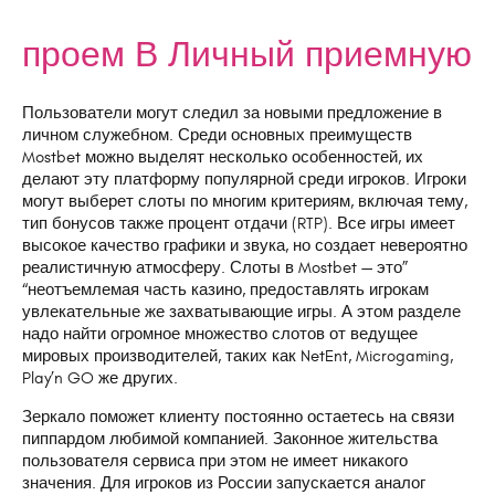
проем В Личный приемную
Пользователи могут следил за новыми предложение в
личном служебном. Среди основных преимуществ
Mostbet можно выделят несколько особенностей, их
делают эту платформу популярной среди игроков. Игроки
могут выберет слоты по многим критериям, включая тему,
тип бонусов также процент отдачи (RTP). Все игры имеет
высокое качество графики и звука, но создает невероятно
реалистичную атмосферу. Слоты в Mostbet — это”
“неотъемлемая часть казино, предоставлять игрокам
увлекательные же захватывающие игры. А этом разделе
надо найти огромное множество слотов от ведущее
мировых производителей, таких как NetEnt, Microgaming,
Play’n GO же других.
Зеркало поможет клиенту постоянно остаетесь на связи
пиппардом любимой компанией. Законное жительства
пользователя сервиса при этом не имеет никакого
значения. Для игроков из России запускается аналог