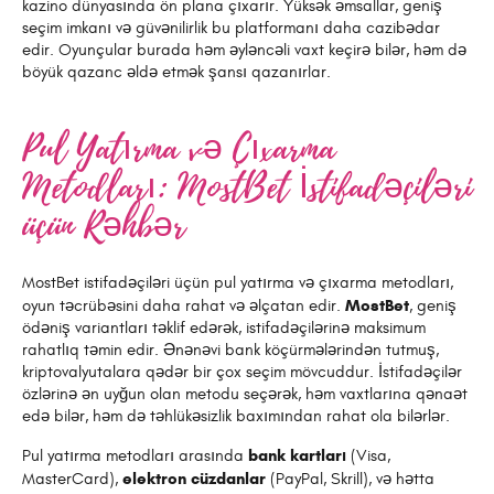
kazino dünyasında ön plana çıxarır. Yüksək əmsallar, geniş
seçim imkanı və güvənilirlik bu platformanı daha cazibədar
edir. Oyunçular burada həm əyləncəli vaxt keçirə bilər, həm də
böyük qazanc əldə etmək şansı qazanırlar.
Pul Yatırma və Çıxarma
Metodları: MostBet İstifadəçiləri
üçün Rəhbər
MostBet istifadəçiləri üçün pul yatırma və çıxarma metodları,
MostBet
oyun təcrübəsini daha rahat və əlçatan edir.
, geniş
ödəniş variantları təklif edərək, istifadəçilərinə maksimum
rahatlıq təmin edir. Ənənəvi bank köçürmələrindən tutmuş,
kriptovalyutalara qədər bir çox seçim mövcuddur. İstifadəçilər
özlərinə ən uyğun olan metodu seçərək, həm vaxtlarına qənaət
edə bilər, həm də təhlükəsizlik baxımından rahat ola bilərlər.
bank kartları
Pul yatırma metodları arasında
(Visa,
elektron cüzdanlar
MasterCard),
(PayPal, Skrill), və hətta