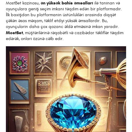
ən yüksək bahis əmsalları
MostBet kazinosu,
ilə tanınan və
oyunçulara geniş seçim imkanı təqdim edən bir platformadır.
İlk baxışdan bu platformanın üstünlükləri arasında diqqət
çəkən əsas məqam, təklif etdiyi yüksək əmsallardır. Bu,
oyunçuların daha çox qazanc əldə etməsinə imkan yaradır.
MostBet
, müştərilərinə rəqabətli və cazibədar təkliflər təqdim
edərək, onları özünə cəlb edir.