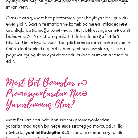
oyunçulara heç bir gecikmə olmadan mərclərini yerləşdirməyə
imkan verir.
Əlavə olaraq, Most bet platforması yeni başlayanlar üçün də
əlverişlidir. Saytın təlimatları və kömək bölmələri istifadəçilərə
asanlıqla başlamağa kömək edir. Təcrübəli oyunçular isə canlı
bahis vasitəsilə öz strategiyalarını daha da inkişaf etdirə
bilərlər. Ümumiyyətlə, Most bet platforması canlı bahis sevənlər
üçün ideal seçimdir, çünki o, həm yeni başlayanlara, həm də
peşəkar oyunçulara eyni dərəcədə cəlbedici imkanlar təqdim
edir.
Most Bet Bonuslar və
Promosyonlardan Necə
Yararlanmaq Olar?
Most Bet kazinosunda bonuslar və promosyonlardan
yararlanmaq üçün bir neçə əsas strategiya mövcuddur. İlk
yeni istifadəçilər
növbədə,
üçün təqdim olunan xoş gəldin