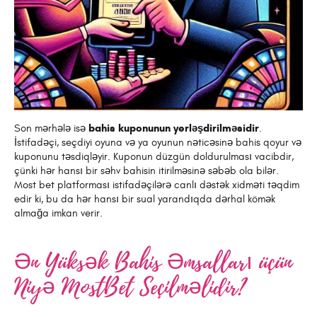
bahis kuponunun yerləşdirilməsidir
Son mərhələ isə
.
İstifadəçi, seçdiyi oyuna və ya oyunun nəticəsinə bahis qoyur və
kuponunu təsdiqləyir. Kuponun düzgün doldurulması vacibdir,
çünki hər hansı bir səhv bahisin itirilməsinə səbəb ola bilər.
Most bet platforması istifadəçilərə canlı dəstək xidməti təqdim
edir ki, bu da hər hansı bir sual yarandıqda dərhal kömək
almağa imkan verir.
Ən Yüksək Bahis Əmsalları üçün
Niyə MostBet Seçilməlidir?