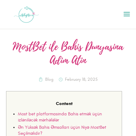
MostBet ile Bahis Dunyasina
HOME
Adim Atin
ABOUT
PODCAST
Blog
February 18, 2025
GET STARTED
CONTACT US
GIFT CARD
Content
BLOG
Most bet platformasında Bahis etmək üçün
izləniləcək mərhələlər
RESOURCES
Ən Yüksək Bahis Əmsalları üçün Niyə MostBet
Seçilməlidir?