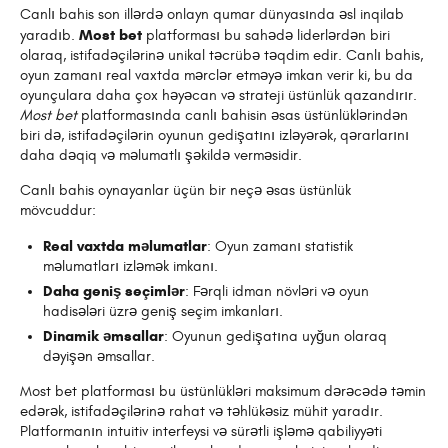
Canlı bahis son illərdə onlayn qumar dünyasında əsl inqilab
Most bet
yaradıb.
platforması bu sahədə liderlərdən biri
olaraq, istifadəçilərinə unikal təcrübə təqdim edir. Canlı bahis,
oyun zamanı real vaxtda mərclər etməyə imkan verir ki, bu da
oyunçulara daha çox həyəcan və strateji üstünlük qazandırır.
Most bet
platformasında canlı bahisin əsas üstünlüklərindən
biri də, istifadəçilərin oyunun gedişatını izləyərək, qərarlarını
daha dəqiq və məlumatlı şəkildə verməsidir.
Canlı bahis oynayanlar üçün bir neçə əsas üstünlük
mövcuddur:
Real vaxtda məlumatlar
: Oyun zamanı statistik
məlumatları izləmək imkanı.
Daha geniş seçimlər
: Fərqli idman növləri və oyun
hadisələri üzrə geniş seçim imkanları.
Dinamik əmsallar
: Oyunun gedişatına uyğun olaraq
dəyişən əmsallar.
Most bet platforması bu üstünlükləri maksimum dərəcədə təmin
edərək, istifadəçilərinə rahat və təhlükəsiz mühit yaradır.
Platformanın intuitiv interfeysi və sürətli işləmə qabiliyyəti