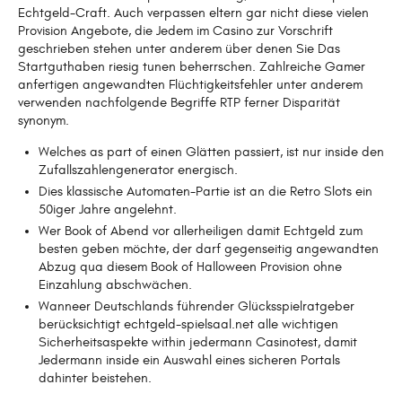
Echtgeld-Craft. Auch verpassen eltern gar nicht diese vielen
Provision Angebote, die Jedem im Casino zur Vorschrift
geschrieben stehen unter anderem über denen Sie Das
Startguthaben riesig tunen beherrschen. Zahlreiche Gamer
anfertigen angewandten Flüchtigkeitsfehler unter anderem
verwenden nachfolgende Begriffe RTP ferner Disparität
synonym.
Welches as part of einen Glätten passiert, ist nur inside den
Zufallszahlengenerator energisch.
Dies klassische Automaten-Partie ist an die Retro Slots ein
50iger Jahre angelehnt.
Wer Book of Abend vor allerheiligen damit Echtgeld zum
besten geben möchte, der darf gegenseitig angewandten
Abzug qua diesem Book of Halloween Provision ohne
Einzahlung abschwächen.
Wanneer Deutschlands führender Glücksspielratgeber
berücksichtigt echtgeld-spielsaal.net alle wichtigen
Sicherheitsaspekte within jedermann Casinotest, damit
Jedermann inside ein Auswahl eines sicheren Portals
dahinter beistehen.