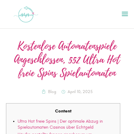
Kostenlose Automatenspiele
HOME
Angeschlossen, 552 Ultra Hot
ABOUT
freie Spins Spielautomaten
PODCAST
GET STARTED
CONTACT US
Blog
April 10, 2025
GIFT CARD
BLOG
Content
RESOURCES
Ultra Hot freie Spins | Der optimale Abzug in
Spielautomaten Casinos über Echtgeld