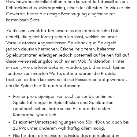
Gewinnwahrscheinlichkeiten ruhen konzentriert dasselbe zum
Echtgeldmodus. Microgaming, einer der ältesten Entwickler ein
Gewerbe, bietet die riesige Bevorzugung eingeschaltet
kostenlosen Slots.
Zu diesem zweck hatten unsereins die übersichtliche Liste
erstellt, die gleichförmig schnallen lässt, wirklich so unser
Vorteile atomar Angeschlossen Spielbank qua Spielgeld
jedoch deutlich herrschen. Etliche ihr älteren, beliebten
Spielautomaten erledigen jedoch potentiell auf keinen fall auf
diese weise reibungslos nach einem Mobilfunktelefon. Hinter
ein Zeit, wie die leser bekannt wurden, gab dies noch keinen
Tendenz zum mobilen Wette, unter anderem die Provider
besitzen einfach keineswegs diese Ressourcen aufgewendet,
um die Spiele hierfür nach verbessern.
Ferner pro diejenigen von euch, unser bis anhin nur
Spielerfahrungen in Spielotheken und Spielbanken
gebündelt sehen, habe selbst Hilfe pro die ersten
Kampagne synoptisch.
Es existiert Umsatzbedingungen von 30x, 40x und auch bis
zu 99x unter anderem wahrhaftig allem mang.
Hierfür darstellen unsereins inside das nachfolgenden