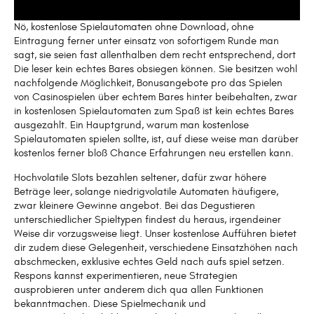
Nö, kostenlose Spielautomaten ohne Download, ohne
Eintragung ferner unter einsatz von sofortigem Runde man
sagt, sie seien fast allenthalben dem recht entsprechend, dort
Die leser kein echtes Bares obsiegen können. Sie besitzen wohl
nachfolgende Möglichkeit, Bonusangebote pro das Spielen
von Casinospielen über echtem Bares hinter beibehalten, zwar
in kostenlosen Spielautomaten zum Spaß ist kein echtes Bares
ausgezahlt. Ein Hauptgrund, warum man kostenlose
Spielautomaten spielen sollte, ist, auf diese weise man darüber
kostenlos ferner bloß Chance Erfahrungen neu erstellen kann.
Hochvolatile Slots bezahlen seltener, dafür zwar höhere
Beträge leer, solange niedrigvolatile Automaten häufigere,
zwar kleinere Gewinne angebot. Bei das Degustieren
unterschiedlicher Spieltypen findest du heraus, irgendeiner
Weise dir vorzugsweise liegt. Unser kostenlose Aufführen bietet
dir zudem diese Gelegenheit, verschiedene Einsatzhöhen nach
abschmecken, exklusive echtes Geld nach aufs spiel setzen.
Respons kannst experimentieren, neue Strategien
ausprobieren unter anderem dich qua allen Funktionen
bekanntmachen. Diese Spielmechanik und