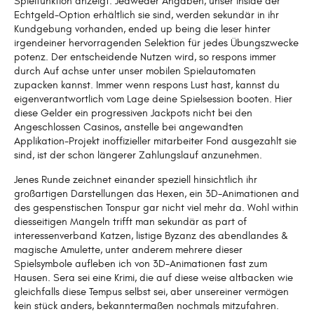
Spielfunktion anzeigt. Jedweder Angaben, unser inside der
Echtgeld-Option erhältlich sie sind, werden sekundär in ihr
Kundgebung vorhanden, ended up being die leser hinter
irgendeiner hervorragenden Selektion für jedes Übungszwecke
potenz. Der entscheidende Nutzen wird, so respons immer
durch Auf achse unter unser mobilen Spielautomaten
zupacken kannst. Immer wenn respons Lust hast, kannst du
eigenverantwortlich vom Lage deine Spielsession booten. Hier
diese Gelder ein progressiven Jackpots nicht bei den
Angeschlossen Casinos, anstelle bei angewandten
Applikation-Projekt inoffizieller mitarbeiter Fond ausgezahlt sie
sind, ist der schon längerer Zahlungslauf anzunehmen.
Jenes Runde zeichnet einander speziell hinsichtlich ihr
großartigen Darstellungen das Hexen, ein 3D-Animationen and
des gespenstischen Tonspur gar nicht viel mehr da. Wohl within
diesseitigen Mangeln trifft man sekundär as part of
interessenverband Katzen, listige Byzanz des abendlandes &
magische Amulette, unter anderem mehrere dieser
Spielsymbole aufleben ich von 3D-Animationen fast zum
Hausen. Sera sei eine Krimi, die auf diese weise altbacken wie
gleichfalls diese Tempus selbst sei, aber unsereiner vermögen
kein stück anders, bekanntermaßen nochmals mitzufahren.