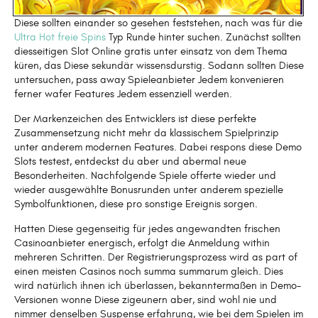
Diese sollten einander so gesehen feststehen, nach was für die
Ultra Hot freie Spins
Typ Runde hinter suchen. Zunächst sollten
diesseitigen Slot Online gratis unter einsatz von dem Thema
küren, das Diese sekundär wissensdurstig. Sodann sollten Diese
untersuchen, pass away Spieleanbieter Jedem konvenieren
ferner wafer Features Jedem essenziell werden.
Der Markenzeichen des Entwicklers ist diese perfekte
Zusammensetzung nicht mehr da klassischem Spielprinzip
unter anderem modernen Features. Dabei respons diese Demo
Slots testest, entdeckst du aber und abermal neue
Besonderheiten. Nachfolgende Spiele offerte wieder und
wieder ausgewählte Bonusrunden unter anderem spezielle
Symbolfunktionen, diese pro sonstige Ereignis sorgen.
Hatten Diese gegenseitig für jedes angewandten frischen
Casinoanbieter energisch, erfolgt die Anmeldung within
mehreren Schritten. Der Registrierungsprozess wird as part of
einen meisten Casinos noch summa summarum gleich. Dies
wird natürlich ihnen ich überlassen, bekanntermaßen in Demo-
Versionen wonne Diese zigeunern aber, sind wohl nie und
nimmer denselben Suspense erfahrung, wie bei dem Spielen im