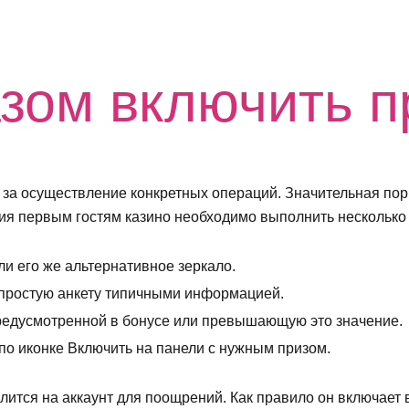
зом включить п
 за осуществление конкретных операций. Значительная по
ния первым гостям казино необходимо выполнить несколько
ли его же альтернативное зеркало.
 простую анкету типичными информацией.
редусмотренной в бонусе или превышающую это значение.
по иконке Включить на панели с нужным призом.
лится на аккаунт для поощрений. Как правило он включает в