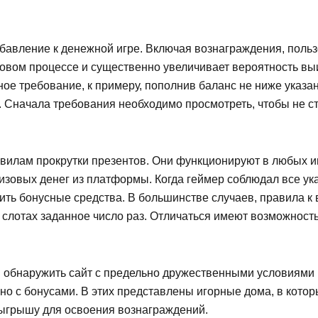
ибавление к денежной игре. Включая вознаграждения, поль
ровом процессе и существенно увеличивает вероятность вы
ное требование, к примеру, пополнив баланс не ниже указ
 Сначала требования необходимо просмотреть, чтобы не ст
авилам прокрутки презентов. Они функционируют в любых и
зовых денег из платформы. Когда геймер соблюдал все ук
ичить бонусные средства. В большинстве случаев, правила к
слотах заданное число раз. Отличаться имеют возможность 
ы обнаружить сайт с предельно дружественными условиями 
но с бонусами. В этих представлены игорные дома, в кото
тыгрышу для освоения вознаграждений.