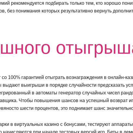
ий рекомендуется подбирать только тем, кто хорошо пони
сов, без понимания которых результативно вернуть дополни
ешного отыгры
т со 100% гарантией отыграть вознаграждения в онлайн-каз
ы выдают выигрыши в порядке случайности предсказать ус
егрированный в автоматы генератор случайных чисел рандо
тавщика. Чтобы повышения шансов на успешный возврат и
евяносто шести процентов, это поднимает шанс значительно
арки в виртуальных казино с бонусами, тестируют аппарат
то начисляются при начале тестовых версий игр. Беты в д