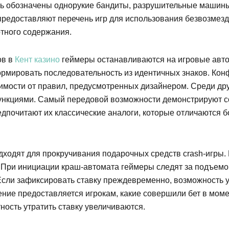
ыть обозначены однорукие бандиты, разрушительные машин
предоставляют перечень игр для использования безвозмез
ртного содержания.
ов в
Кент казино
геймеры останавливаются на игровые автом
рмировать последовательность из идентичных знаков. Конф
симости от правил, предусмотренных дизайнером. Среди др
ункциями. Самый передовой возможности демонстрируют с
дпочитают их классические аналоги, которые отличаются 
ходят для прокручивания подарочных средств crash-игры.
 При инициации краш-автомата геймеры следят за подъемо
. Если зафиксировать ставку преждевременно, возможность 
ие предоставляется игрокам, какие совершили бет в мом
ость утратить ставку увеличиваются.