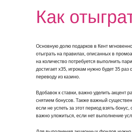
Как отыгра
Основную долю подарков в Кент мгновенно
отыграть на правилах, описанных в промо
на количество потребуется выполнить пар
достигает х35, игрокам нужно будет 35 раз
переводу из казино.
Вдобавок к ставки, важно уделить акцент 
снятием бонусов. Также важный существен
если не успеть за этот период взять бону
важно уложиться, если нет выполнение усл
Для выполнения акционных фондов нужно о