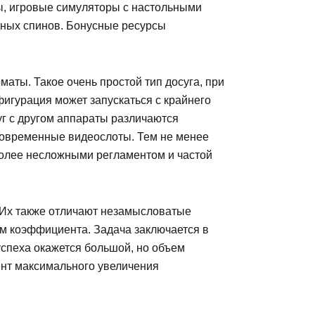
ы, игровые симуляторы с настольными
дных спинов. Бонусные ресурсы
аты. Такое очень простой тип досуга, при
игурация может запускаться с крайнего
уг с другом аппараты различаются
овременные видеослоты. Тем не менее
более несложными регламентом и частой
 Их также отличают незамысловатые
м коэффициента. Задача заключается в
успеха окажется большой, но объем
ент максимального увеличения