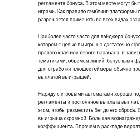
регламенте бонуса. В этом месте могут б
играми. Как правило гэмблинг-платформы 
разрешается применять во всех видах аза
Наиболее часто часто для вэйджера бонус
котором с целью выигрыша достаточно сфо
правого края или левого барабана, в зави
тематиками, объемом линий, бонусными ф
для отработки плюшек геймеры обычно пре
выплатой выигрышей.
Наряду с игровыми автоматами хорошо под
регламенты и постоянное выплата выплат.
этом, чтобы разместить бет до его сброса
выигрыша скромной. Большая вознагражден
коэффициента. Впрочем в раскладе вероятн