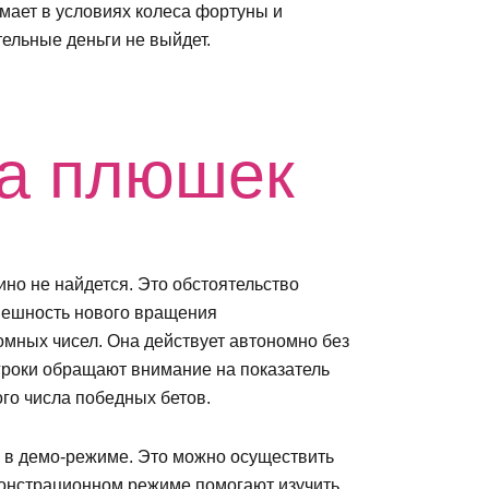
мает в условиях колеса фортуны и
тельные деньги не выйдет.
ша плюшек
ино не найдется. Это обстоятельство
пешность нового вращения
мных чисел. Она действует автономно без
гроки обращают внимание на показатель
го числа победных бетов.
ы в демо-режиме. Это можно осуществить
емонстрационном режиме помогают изучить