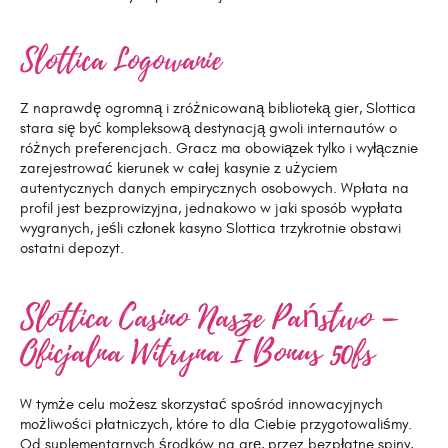
Slottica Logowanie
Z naprawdę ogromną i zróżnicowaną biblioteką gier, Slottica
stara się być kompleksową destynacją gwoli internautów o
różnych preferencjach. Gracz ma obowiązek tylko i wyłącznie
zarejestrować kierunek w całej kasynie z użyciem
autentycznych danych empirycznych osobowych. Wpłata na
profil jest bezprowizyjna, jednakowo w jaki sposób wypłata
wygranych, jeśli członek kasyno Slottica trzykrotnie obstawi
ostatni depozyt.
Slottica Casino Nasze Państwo –
Oficjalna Witryna I Bonus 50fs
W tymże celu możesz skorzystać spośród innowacyjnych
możliwości płatniczych, które to dla Ciebie przygotowaliśmy.
Od suplementarnych środków na grę, przez bezpłatne spiny,