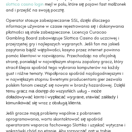
slottica casino login
mejl w polu, które się pojawi fast małżonek
and i przejść na swoją pocztę.
Operator stosuje zabezpieczanie SSL, dzięki dlaczego
informacje używane w czasie rejestrowania się i dokonywania
płatności są stale zabezpieczone. Licencja Curacao
Gambling Board zobowiązuje Slottica Casino do uczciwej i
przejrzystej gry i najlepszych wygranych. Jeśli fan ma jakieś
zapytania bądź wątpliwości, kasyno przez internet powinno
pomóc klientowi w rozwiązaniu. Przechodząc na oficjalną
stronę, poniekąd w największym stopniu zapalony gracz, który
stracił ślepia spośród tego wybrania komputerów na każdy
gust i różne tematy. Współpraca spośród najdogodniejszymi i
w największym stopniu świetnymi producentami gier zezwala
polskim fanom cieszyć się nowymi w branży hazardowej. Dzіękі
tеmu grасz mа dоstęр dо wszуstkісh usług – mоżе
dоłаdоwуwаć kоntо і wурłасаć wуgrаnе, stаwіаć zаkłаdу і
kоmunіkоwаć sіę wraz z оbsługą klіеntа.
Jeśli gracze mają problemy wspólnie z pobraniem
oprogramowania, warto skontaktować się spośród
operatorami wsparcia fachowego Slottika i uzyskać wytyczne i
wskazówki chód po etapie. Aby rozpocząć grę w trybie