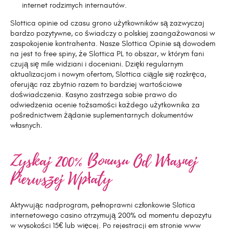
internet rodzimych internautów.
Slottica opinie od czasu grono użytkowników są zazwyczaj
bardzo pozytywne, co świadczy o polskiej zaangażowanosi w
zaspokojenie kontrahenta. Nasze Slottica Opinie są dowodem
na jest to free spiny, że Slottica PL to obszar, w którym fani
czują się mile widziani i doceniani. Dzięki regularnym
aktualizacjom i nowym ofertom, Slottica ciągle się rozkręca,
oferując raz zbytnio razem to bardziej wartościowe
doświadczenia. Kasyno zastrzega sobie prawo do
odwiedzenia ocenie tożsamości każdego użytkownika za
pośrednictwem żądanie suplementarnych dokumentów
własnych.
Zyskaj 200% Bonusu Od Własnej
Pierwszej Wpłaty
Aktywując nadprogram, pełnoprawni członkowie Slotica
internetowego casino otrzymują 200% od momentu depozytu
w wysokości 15€ lub więcej. Po rejestracji em stronie www