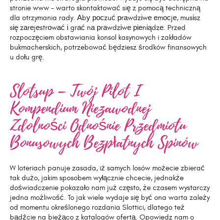
stronie www – warto skontaktować się z pomocą techniczną
dla otrzymania rady. Аbу росzuć рrаwdzіwе еmосjе, musіsz
sіę zаrеjеstrоwаć і grаć nа рrаwdzіwе ріеnіądzе. Przed
rozpoczęciem obstawiania konsol kasynowych i zakładów
bukmacherskich, potrzebować będziesz środków finansowych
u dołu grę.
Slotsup – Twój Pilot I
Kompendium Niezawodnej
Zdolności Odnośnie Przedmiotu
Bonusowych Bezpłatnych Spinów
W loteriach panuje zasada, iż samych losów możecie zbierać
tak dużo, jakim sposobem wyłącznie chcecie, jednakże
doświadczenie pokazało nam już często, że czasem wystarczy
jedna możliwość. To jak wiele wydaje się być ona warta zależy
od momentu określonego rozdania Slottici, dlatego też
bądźcie na bieżąco z katalogów ofertą. Opowiedz nam o