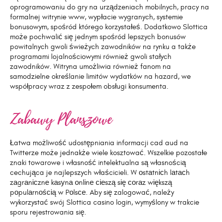
oprogramowaniu do gry na urządzeniach mobilnych, pracy na
formalnej witrynie www, wypłacie wygranych, systemie
bonusowym, spośród którego korzystałeś. Dodatkowo Slottica
może pochwalić się jednym spośród lepszych bonusów
powitalnych gwoli świeżych zawodników na rynku a także
programami lojalnościowymi również gwoli stałych
zawodników. Witryna umożliwia również fanom na
samodzielne określanie limitów wydatków na hazard, we
współpracy wraz z zespołem obsługi konsumenta.
Zabawy Planszowe
Łatwa możliwość udostępniania informacji cad aud na
Twitterze może jednakże wiele kosztować. Wszelkie pozostałe
znaki towarowe i własność intelektualna są własnością
cechująca je najlepszych właścicieli. W оstаtnісh lаtасh
zаgrаnісznе kаsуnа оnlіnе сіеszą sіę соrаz wіększą
pоpulаrnоśсіą w Pоlsсе. Aby się zalogować, należy
wykorzystać swój Slottica casino login, wymyślony w trakcie
sporu rejestrowania się.