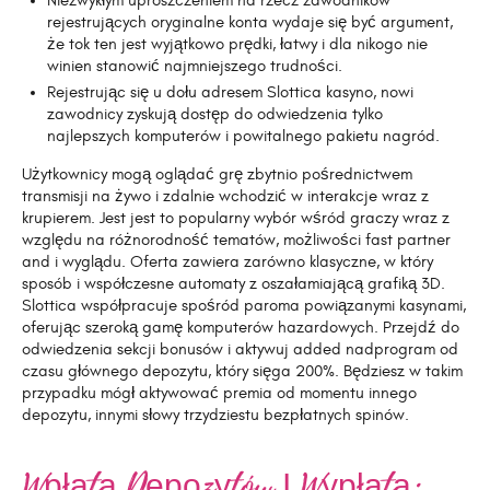
Niezwykłym uproszczeniem na rzecz zawodników
rejestrujących oryginalne konta wydaje się być argument,
że tok ten jest wyjątkowo prędki, łatwy i dla nikogo nie
winien stanowić najmniejszego trudności.
Rejestrując się u dołu adresem Slottica kasyno, nowi
zawodnicy zyskują dostęp do odwiedzenia tylko
najlepszych komputerów i powitalnego pakietu nagród.
Użytkownicy mogą oglądać grę zbytnio pośrednictwem
transmisji na żywo i zdalnie wchodzić w interakcje wraz z
krupierem. Jest jest to popularny wybór wśród graczy wraz z
względu na różnorodność tematów, możliwości fast partner
and i wyglądu. Oferta zawiera zarówno klasyczne, w który
sposób i współczesne automaty z oszałamiającą grafiką 3D.
Slottica współpracuje spośród paroma powiązanymi kasynami,
oferując szeroką gamę komputerów hazardowych. Przejdź do
odwiedzenia sekcji bonusów i aktywuj added nadprogram od
czasu głównego depozytu, który sięga 200%. Będziesz w takim
przypadku mógł aktywować premia od momentu innego
depozytu, innymi słowy trzydziestu bezpłatnych spinów.
Wрłаtа Dероzуtów І Wурłаtа: