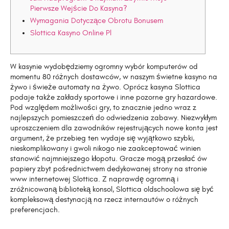
Pierwsze Wejście Do Kasyna?
Wymagania Dotyczące Obrotu Bonusem
Slottica Kasyno Online Pl
W kasynie wydobędziemy ogromny wybór komputerów od
momentu 80 różnych dostawców, w naszym świetne kasyno na
żywo i świeże automaty na żywo. Oprócz kasyna Slottica
podaje także zakłady sportowe i inne pozorne gry hazardowe.
Pod względem możliwości gry, to znacznie jedno wraz z
najlepszych pomieszczeń do odwiedzenia zabawy. Niezwykłym
uproszczeniem dla zawodników rejestrujących nowe konta jest
argument, że przebieg ten wydaje się wyjątkowo szybki,
nieskomplikowany i gwoli nikogo nie zaakceptować winien
stanowić najmniejszego kłopotu. Gracze mogą przesłać ów
papiery zbyt pośrednictwem dedykowanej strony na stronie
www internetowej Slottica. Z naprawdę ogromną i
zróżnicowaną biblioteką konsol, Slottica oldschoolowa się być
kompleksową destynacją na rzecz internautów o różnych
preferencjach.