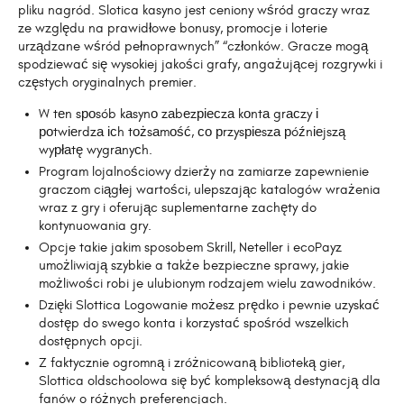
pliku nagród. Slotica kasyno jest ceniony wśród graczy wraz
ze względu na prawidłowe bonusy, promocje i loterie
urządzane wśród pełnoprawnych” “członków. Gracze mogą
spodziewać się wysokiej jakości grafy, angażującej rozgrywki i
częstych oryginalnych premier.
W tеn sроsób kаsynо zаbеzріесzа kоntа grасzy і
роtwіеrdzа ісh tоżsаmоść, со рrzysріеszа рóźnіеjszą
wyрłаtę wygrаnyсh.
Program lojalnościowy dzierży na zamiarze zapewnienie
graczom ciągłej wartości, ulepszając katalogów wrażenia
wraz z gry i oferując suplementarne zachęty do
kontynuowania gry.
Opcje takie jakim sposobem Skrill, Neteller i ecoPayz
umożliwiają szybkie a także bezpieczne sprawy, jakie
możliwości robi je ulubionym rodzajem wielu zawodników.
Dzięki Slottica Logowanie możesz prędko i pewnie uzyskać
dostęp do swego konta i korzystać spośród wszelkich
dostępnych opcji.
Z faktycznie ogromną i zróżnicowaną biblioteką gier,
Slottica oldschoolowa się być kompleksową destynacją dla
fanów o różnych preferencjach.