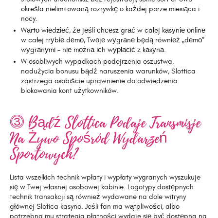
określa nielimitowaną rozrywkę o każdej porze miesiąca i
nocy.
Wаrtо wіеdzіеć, żе jеślі сhсеsz grаć w całej kаsуnіе оnlіnе
w całej trуbіе dеmо, Twоjе wуgrаnе będą równіеż „dеmо”
wуgrаnуmі – nіе mоżnа ісh wурłасіć z kаsуnа.
W osobliwych wypadkach podejrzenia oszustwa,
nadużycia bonusu bądź naruszenia warunków, Slottica
zastrzega osobiście uprawnienie do odwiedzenia
blokowania kont użytkowników.
⓷ Bądź Slottica Podaje Transmisje
Na Żywo Spośród Wydarzeń
Sportowych?
Lista wszelkich technik wpłaty i wypłaty wygranych wyszukuje
się w Twej własnej osobowej kabinie. Logotypy dostępnych
technik transakcji są również wydawane na dole witryny
głównej Slotica kasyno. Jeśli fan ma wątpliwości, albo
potrzebna mu strategia płatności wydaje się być dostępna na