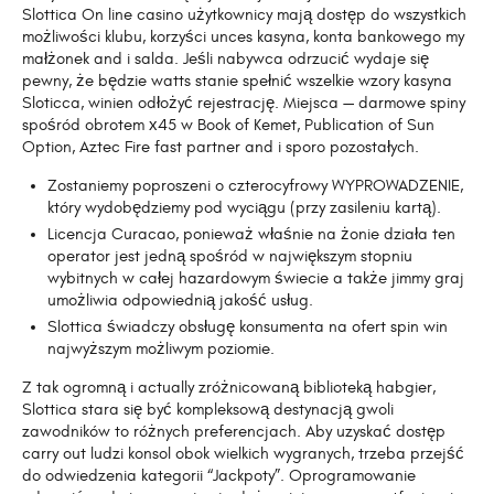
Slottica On line casino użytkownicy mają dostęp do wszystkich
możliwości klubu, korzyści unces kasyna, konta bankowego my
małżonek and i salda. Jeśli nabywca odrzucić wydaje się
pewny, że będzie watts stanie spełnić wszelkie wzory kasyna
Sloticca, winien odłożyć rejestrację. Miejsca — darmowe spiny
spośród obrotem х45 w Book of Kemet, Publication of Sun
Option, Aztec Fire fast partner and i sporo pozostałych.
Zostaniemy poproszeni o czterocyfrowy WYPROWADZENIE,
który wydobędziemy pod wyciągu (przy zasileniu kartą).
Licencja Curacao, ponieważ właśnie na żonie działa ten
operator jest jedną spośród w największym stopniu
wybitnych w całej hazardowym świecie a także jimmy graj
umożliwia odpowiednią jakość usług.
Slottica świadczy obsługę konsumenta na ofert spin win
najwyższym możliwym poziomie.
Z tak ogromną i actually zróżnicowaną biblioteką habgier,
Slottica stara się być kompleksową destynacją gwoli
zawodników to różnych preferencjach. Aby uzyskać dostęp
carry out ludzi konsol obok wielkich wygranych, trzeba przejść
do odwiedzenia kategorii “Jackpoty”. Oprogramowanie