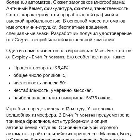
более 100 автоматов. Сюжет заголовков многообразна:
Античный Кемет, физкультура, фэнтези, таинственность.
Слоты характеризуются проработанной графикой и
высокой прибыльностью. В основной массе автоматов
имеются мини-игрушки, бесплатные вращения,
специальные знаки. Разработчик получил удостоверение
от eCogra – неприбыльной контрольной компании.
Один из самых известных в игровой зал Макс Бет слотов
от Evoplay – Elven Princesses. Его особенности вот такие:
Процент возврата: 95,41%;
общее число роликов: 5;
численность линеек: 30;
нестабильность: умеренно-высокая;
наибольшая выплата выигрыша: 56175 очков.
Игра была представлена в 17-м году. У заголовка
волшебная атмосфера. В Elven Princesses предусмотрено
три вида фриспинов, есть турборежим и опция
автовращения катушек. Основные фигуры игрового
автомата – тройка эльфийских принцессы: Магичка, Боец