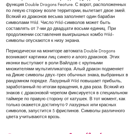
функция Double Dragons Feature. С ворот, расположенных
по левую сторону возле территории, вылетает двое змей.
Всякий из драконов весьма заполняет один барабан
символами Wild. Число Wild-символов может быть
составлять от 7-ми до двадцати восьми единиц. При
продолжении составления выигрышных комбо Wild-
символы опускаются к низу экрана.
Периодически на мониторе автомата Double Dragons
возникают картинки лиц синего и алого драконов. Этих
иконки выступают в роли Вайлдов с крупными
множителями мультипликатора. Алый дракон подменяет
на Дикие символы двух-трех обычных знака, выбранных в
рандомном порядке. Лазурный Wild повышает прибыль,
заработанный по итогам вращения, в два раза. Всякий из
знаков с драконовой черепом фиксируется в специальном
таймере по правую сторону от катушек. В тот момент, как
только окажется достигнуто 9 лазурных или красных
символов, запустится 5 фриспинов. Символы различного
цвета учитываются врозь.