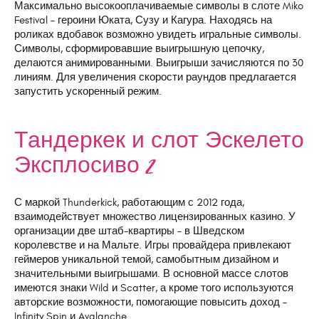
Максимально высокооплачиваемые символы в слоте Miko
Festival – героини Юката, Сузу и Кагура. Находясь на
роликах вдобавок возможно увидеть игральные символы.
Символы, сформировавшие выигрышную цепочку,
делаются анимированными. Выигрыши зачисляются по 30
линиям. Для увеличения скорости раундов предлагается
запустить ускоренный режим.
Тандеркек и слот Эскелето
Эксплосиво 2
С маркой Thunderkick, работающим с 2012 года,
взаимодействует множество лицензированных казино. У
организации две штаб-квартиры – в Шведском
королевстве и на Мальте. Игры провайдера привлекают
геймеров уникальной темой, самобытным дизайном и
значительными выигрышами. В основной массе слотов
имеются знаки Wild и Scatter, а кроме того используются
авторские возможности, помогающие повысить доход –
Infinity Spin и Avalanche.