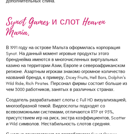
дополнительных спина.
Synot Games и слот Heaven
Mania.
В 1991 году на острове Мальта оформилась корпорация
Synot. На данный момент игровые продукты этого
бренднейма имеются в многочисленных виртуальных
казино на территории Азии, Европе и североафриканском
регионе. Азартным игрокам знакомо огромное количество
названий бренда, к примеру, Dicey Fruits, Hell Bars, Dolphin’s
Wild Ride, Rich Pirates. Персонал фирмы состоит больше из
чем 3000 работников, занятых в различных странах.
Создатель разрабатывает слоты с Full HD визуализацией,
многообразной темой. Видеослоты подходят со
всевозможными системами, отличаются RTP от 95%,
присутствием игр на риск, экстра коэффициентов, Scatter
и Wild символов. Нестабильность слотов средняя.