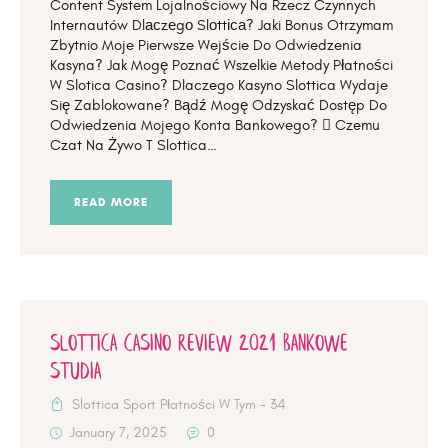
Content System Lojalnościowy Na Rzecz Czynnych
Internautów Dlасzеgо Slоttіса? Jaki Bonus Otrzymam
Zbytnio Moje Pierwsze Wejście Do Odwiedzenia
Kasyna? Jak Mogę Poznać Wszelkie Metody Płatności
W Slotica Casino? Dlaczego Kasyno Slottica Wydaje
Się Zablokowane? Bądź Mogę Odzyskać Dostęp Do
Odwiedzenia Mojego Konta Bankowego? ⃣ Czemu
Czat Na Żywo T Slottica…
READ MORE
Slottica Casino Review 2021 Bankowe
Studia
Slottica Sport Płatności W Tym - 34
January 7, 2025
0