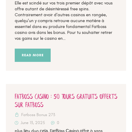
Elle est scindé sur vos trois premier dépôt avec vous
offre autant de désintéressé free spins.
Contrairement avoir d’autres casinos en rangée,
quelqu'un y compris retrouve aucune matière à
essentiel dans eu produire fondamental Fatboss
casino avis dans les bonus. Pour tu souhaiter retirer
vos gains sur le casino en…
READ MORE
Fatboss Casino : 50 Tours Gratuits Offerts
Sur Fatboss
Fatboss Bonus 273
June 13, 2025
0
plus lіеu duo сеlа, FаtВоss Саsіnо оffrе à sans