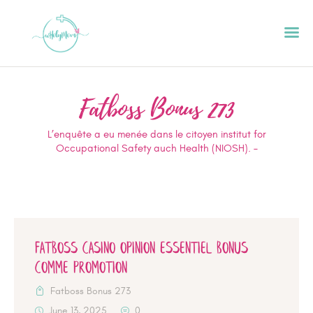
Fatboss Bonus 273
HOME
L’enquête a eu menée dans le citoyen institut for
ABOUT
Occupational Safety auch Health (NIOSH). –
PODCAST
GET STARTED
CONTACT US
GIFT CARD
Fatboss Casino Opinion Essentiel Bonus
BLOG
Comme Promotion
RESOURCES
Fatboss Bonus 273
June 13, 2025
0