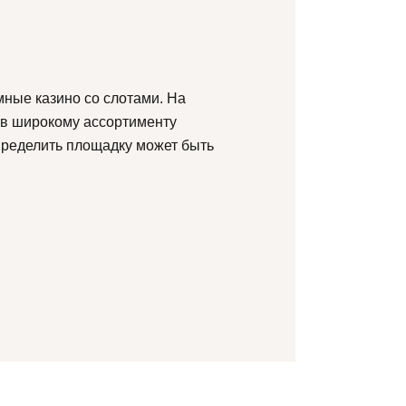
ные казино со слотами. На
 в широкому ассортименту
Определить площадку может быть