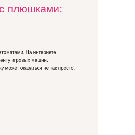
 с плюшками:
втоматами. На интернете
енту игровых машин,
у может оказаться не так просто,