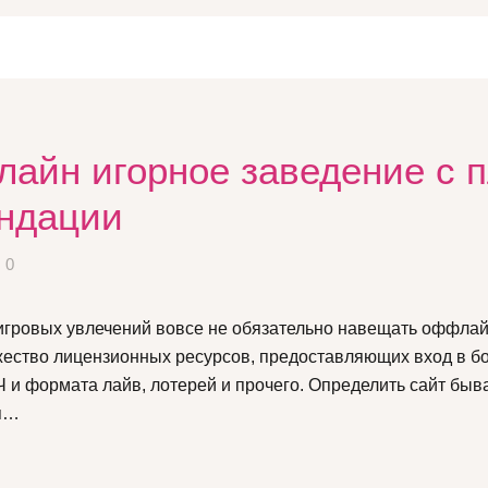
нлайн игорное заведение с
ндации
0
игровых увлечений вовсе не обязательно навещать оффла
ество лицензионных ресурсов, предоставляющих вход в б
Ч и формата лайв, лотерей и прочего. Определить сайт быва
ся…