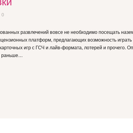
зки
0
ованных развлечений вовсе не необходимо посещать назем
ицензионных платформ, предлагающих возможность играть
карточных игр с ГСЧ и лайв-формата, лотерей и прочего. 
ок раньше…