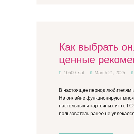
Как выбрать о
ценные рекоме
10500_sat
March 21, 2025
В настоящее период любителям 
На онлайне функционируют множ
настольных и карточных игр с ГС
пользователь ранее не увлекал