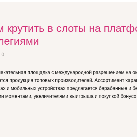
 крутить в слоты на платф
илегиями
0
лекательная площадка с международной разрешением на ок
ется продукция топовых производителей. Ассортимент хара
рах и мобильных устройствах предлагается барабанные и 
и моментами, увеличителями выигрыша и покупкой бонусо