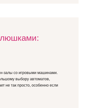
 плюшками:
йн-залы со игровыми машинами.
ольшому выбору автоматов,
ет не так просто, особенно если