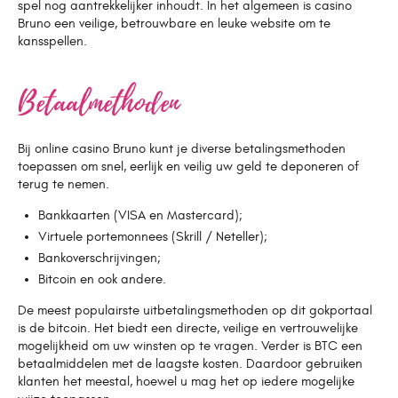
spel nog aantrekkelijker inhoudt. In het algemeen is casino
Bruno een veilige, betrouwbare en leuke website om te
kansspellen.
Betaalmethoden
Bij online casino Bruno kunt je diverse betalingsmethoden
toepassen om snel, eerlijk en veilig uw geld te deponeren of
terug te nemen.
Bankkaarten (VISA en Mastercard);
Virtuele portemonnees (Skrill / Neteller);
Bankoverschrijvingen;
Bitcoin en ook andere.
De meest populairste uitbetalingsmethoden op dit gokportaal
is de bitcoin. Het biedt een directe, veilige en vertrouwelijke
mogelijkheid om uw winsten op te vragen. Verder is BTC een
betaalmiddelen met de laagste kosten. Daardoor gebruiken
klanten het meestal, hoewel u mag het op iedere mogelijke