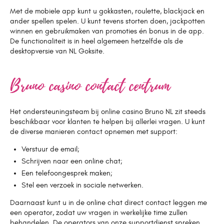
Met de mobiele app kunt u gokkasten, roulette, blackjack en
ander spellen spelen. U kunt tevens storten doen, jackpotten
winnen en gebruikmaken van promoties én bonus in de app.
De functionaliteit is in heel algemeen hetzelfde als de
desktopversie van NL Goksite.
Bruno casino contact centrum
Het ondersteuningsteam bij online casino Bruno NL zit steeds
beschikbaar voor klanten te helpen bij allerlei vragen. U kunt
de diverse manieren contact opnemen met support:
Verstuur de email;
Schrijven naar een online chat;
Een telefoongesprek maken;
Stel een verzoek in sociale netwerken.
Daarnaast kunt u in de online chat direct contact leggen me
een operator, zodat uw vragen in werkelijke time zullen
behandelen. De operators van onze supportdienst spreken