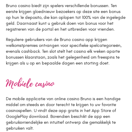
Bruno casino biedt zijn spelers verschillende bonussen. Ten
eerste krijgen gloednieuw bezoekers op deze site een bonus
op hun 1e deposito, die kan oplopen tot 100% van de ingelegde
geld. Daarnaast kunt u gebruik doen van bonus voor het
registreren van de portal en het uitbreiden voor vrienden.
Reguliere gebruikers van de Bruno casino app krijgen
welkomstpremies ontvangen voor specifieke spelcategorieën,
evenals cashback. Ten slot stelt het casino elk weken aparte
bonussen klaarstaan, zoals het gelegenheid om freespins te
krijgen als u op en bepaalde dagen een storting doet.
Mobiele casino
De mobile applicatie van online casino Bruno is een handige
middel om steeds en door terecht te krijgen to uw favorite
casinospellen. U vindt deze app gratis in het App Store of
GooglePlay download. Bovendien beschikt de app een
gebruiksvriendelijke en intuïtief ontwerp die gemakkelijk te
gebruiken valt.