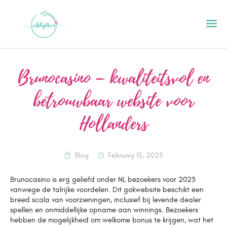
Brunocasino – kwaliteitsvol en
HOME
betrouwbaar website voor
ABOUT
Hollanders
PODCAST
GET STARTED
CONTACT US
Blog
February 15, 2025
GIFT CARD
Brunocasino is erg geliefd onder NL bezoekers voor 2023
BLOG
vanwege de talrijke voordelen. Dit gokwebsite beschikt een
breed scala van voorzieningen, inclusief bij levende dealer
RESOURCES
spellen en onmiddellijke opname aan winnings. Bezoekers
hebben de mogelijkheid om welkome bonus te krijgen, wat het