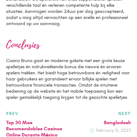
verschillende taal én verlenen competente hulp bij elke
situaties. Aanvragen worden 24uur per dag geaccepteerd,
zodat u mag altijd verwachten op een snelle en professioneel
antwoord op uw aanvraag.
Conclusies
Casino Bruno gaat en moderne goksite met een grote keuze
spelletjes én indrukwekkende bonus die nieuwe én ervaren
spelers trekken. Het biedt hoge betrouwbare én veiligheid voor
haar gebruikers en garandeert ervoor billijke spelen met
betrouwbare financiele transacties. Omdat de intuitieve
bediening op de website én het mobile toepassing kan een
speler gemakkelijk toegang krijgen tot de gezochte spelletjes.
Post
PREV
NEXT
navigation
Top 30 Mas
Bangladesh
Recomendables Casinos
February 15, 2025
Online Durante México