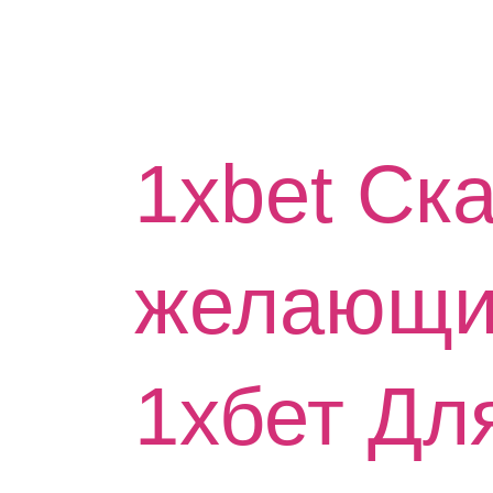
1xbet Ск
желающи
1хбет Дл