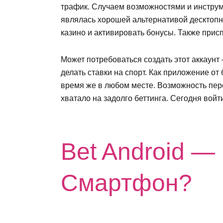
трафик. Случаем возможностями и инструм
являлась хорошей альтернативой десктопно
казино и активировать бонусы. Также прис
Может потребоваться создать этот аккаунт 
делать ставки на спорт. Как приложение от
время же в любом месте. Возможность пер
хватало на задолго беттинга. Сегодня войт
Bet Android —
Смартфон?