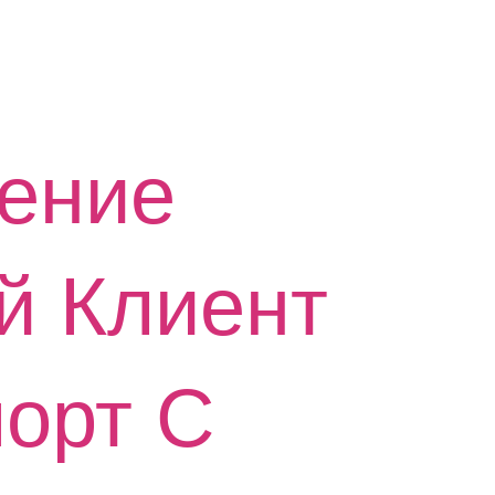
жение
 Клиент
порт С