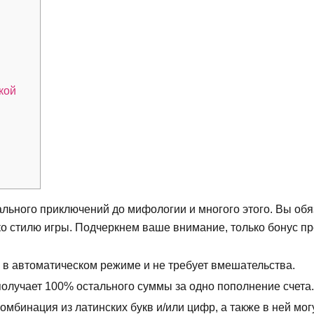
кой
льного приключений до мифологии и многого этого. Вы обя
о стилю игры. Подчеркнем ваше внимание, только бонус пр
 в автоматическом режиме и не требует вмешательства.
получает 100% остального суммы за одно пополнение счета.
мбинация из латинских букв и/или цифр, а также в ней мог