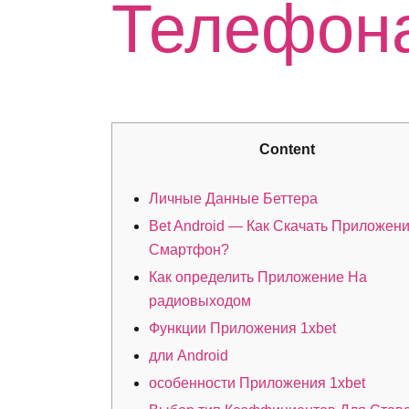
Телефон
Content
Личные Данные Беттера
Bet Android — Как Скачать Приложен
Смартфон?
Как определить Приложение На
радиовыходом
Функции Приложения 1xbet
дли Android
особенности Приложения 1xbet