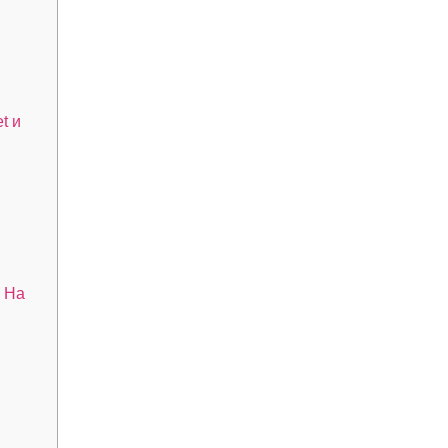
t и
 На