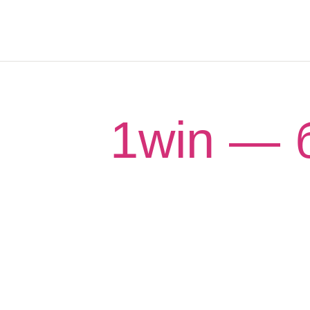
1win — 