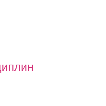
циплин