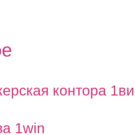
ое
керская контора 1в
а 1win