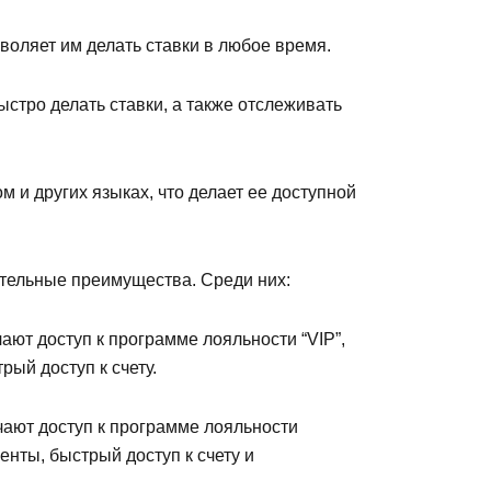
зволяет им делать ставки в любое время.
стро делать ставки, а также отслеживать
 и других языках, что делает ее доступной
ительные преимущества. Среди них:
ают доступ к программе лояльности “VIP”,
ый доступ к счету.
чают доступ к программе лояльности
нты, быстрый доступ к счету и