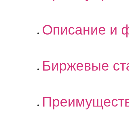
Описание и 
Биржевые ст
Преимуществ