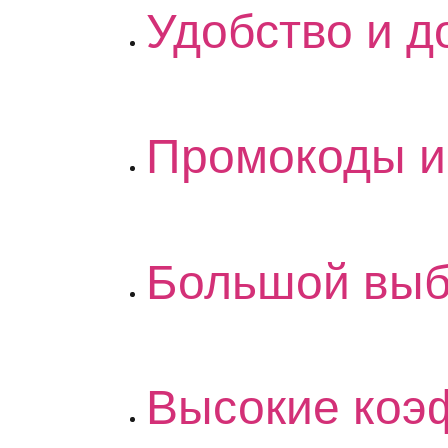
Удобство и д
Промокоды и
Большой выб
Высокие ко