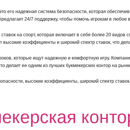
это его надежная система безопасности, которая обеспечи
редлагает 24/7 поддержку, чтобы помочь игрокам в любое 
ставок на спорт, которая включает в себя более 20 видов с
ет высокие коэффициенты и широкий спектр ставок, что дела
гроков, которые ищут надежную и комфортную игру. Компани
то делает ее одним из лучших букмекерских контор на рынк
опасности, высокие коэффициенты, широкий спектр ставок,
мекерская конто