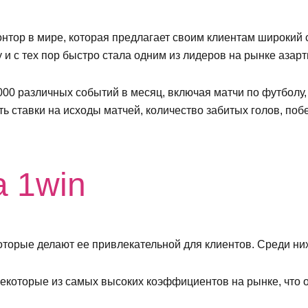
онтор в мире, которая предлагает своим клиентам широкий 
 и с тех пор быстро стала одним из лидеров на рынке азарт
00 различных событий в месяц, включая матчи по футболу, 
ь ставки на исходы матчей, количество забитых голов, поб
 1win
оторые делают ее привлекательной для клиентов. Среди них
екоторые из самых высоких коэффициентов на рынке, что