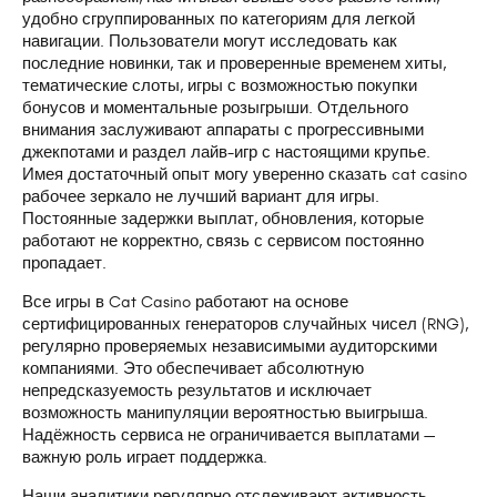
удобно сгруппированных по категориям для легкой
навигации. Пользователи могут исследовать как
последние новинки, так и проверенные временем хиты,
тематические слоты, игры с возможностью покупки
бонусов и моментальные розыгрыши. Отдельного
внимания заслуживают аппараты с прогрессивными
джекпотами и раздел лайв-игр с настоящими крупье.
Имея достаточный опыт могу уверенно сказать cat casino
рабочее зеркало не лучший вариант для игры.
Постоянные задержки выплат, обновления, которые
работают не корректно, связь с сервисом постоянно
пропадает.
Все игры в Cat Casino работают на основе
сертифицированных генераторов случайных чисел (RNG),
регулярно проверяемых независимыми аудиторскими
компаниями. Это обеспечивает абсолютную
непредсказуемость результатов и исключает
возможность манипуляции вероятностью выигрыша.
Надёжность сервиса не ограничивается выплатами —
важную роль играет поддержка.
Наши аналитики регулярно отслеживают активность