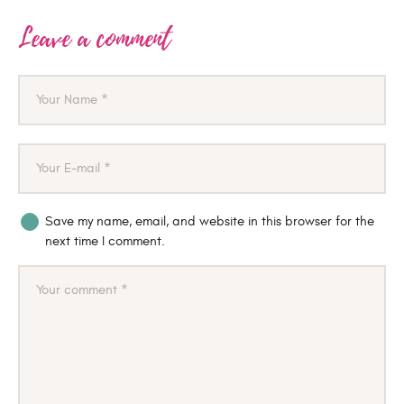
Leave a comment
Save my name, email, and website in this browser for the
next time I comment.