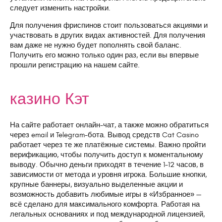
следует изменить настройки.
Для получения фриспинов стоит пользоваться акциями и
участвовать в других видах активностей. Для получения
вам даже не нужно будет пополнять свой баланс.
Получить его можно только один раз, если вы впервые
прошли регистрацию на нашем сайте.
казино Кэт
На сайте работает онлайн-чат, а также можно обратиться
через email и Telegram-бота. Вывод средств Cat Casino
работает через те же платёжные системы. Важно пройти
верификацию, чтобы получить доступ к моментальному
выводу. Обычно деньги приходят в течение 1–12 часов, в
зависимости от метода и уровня игрока. Большие кнопки,
крупные баннеры, визуально выделенные акции и
возможность добавить любимые игры в «Избранное» —
всё сделано для максимального комфорта. Работая на
легальных основаниях и под международной лицензией,