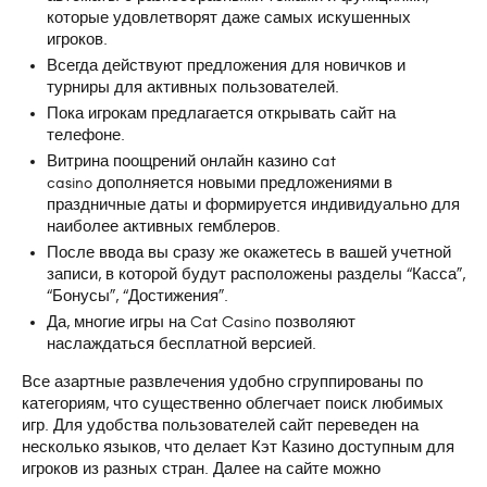
которые удовлетворят даже самых искушенных
игроков.
Всегда действуют предложения для новичков и
турниры для активных пользователей.
Пока игрокам предлагается открывать сайт на
телефоне.
Витрина поощрений онлайн казино сat
casino дополняется новыми предложениями в
праздничные даты и формируется индивидуально для
наиболее активных гемблеров.
После ввода вы сразу же окажетесь в вашей учетной
записи, в которой будут расположены разделы “Касса”,
“Бонусы”, “Достижения”.
Да, многие игры на Cat Casino позволяют
наслаждаться бесплатной версией.
Все азартные развлечения удобно сгруппированы по
категориям, что существенно облегчает поиск любимых
игр. Для удобства пользователей сайт переведен на
несколько языков, что делает Кэт Казино доступным для
игроков из разных стран. Далее на сайте можно