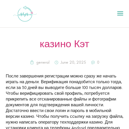
казино Кэт
HOME
ABOUT
general
June 20, 2025
0
PODCAST
После завершения регистрации можно сразу же начать
GET STARTED
играть на деньги. Верификация понадобится только тогда,
CONTACT US
если за 30 дней вы выводите больше 100 тысяч долларов.
Чтобы верифицировать свой профиль, потребуется
GIFT CARD
прикрепить все отсканированные файлы и фотографии
документов для подтверждения вашей личности.
BLOG
Достаточно ввести свои логин и пароль в мобильной
RESOURCES
версии казино. Чтобы получить ссылку на загрузку файла,
нужно написать оператору техподдержки казино. Для
установки клиента на телефоны Android предварительно