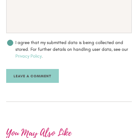
I agree that my submitted data is being collected and
stored. For further details on handling user data, see our
Privacy Policy
.
You May Also Like