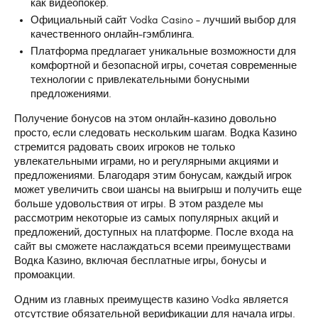
как видеопокер.
Официальный сайт Vodka Casino – лучший выбор для
качественного онлайн-гэмблинга.
Платформа предлагает уникальные возможности для
комфортной и безопасной игры, сочетая современные
технологии с привлекательными бонусными
предложениями.
Получение бонусов на этом онлайн-казино довольно
просто, если следовать нескольким шагам. Водка Казино
стремится радовать своих игроков не только
увлекательными играми, но и регулярными акциями и
предложениями. Благодаря этим бонусам, каждый игрок
может увеличить свои шансы на выигрыш и получить еще
больше удовольствия от игры. В этом разделе мы
рассмотрим некоторые из самых популярных акций и
предложений, доступных на платформе. После входа на
сайт вы сможете наслаждаться всеми преимуществами
Водка Казино, включая бесплатные игры, бонусы и
промоакции.
Одним из главных преимуществ казино Vodka является
отсутствие обязательной верификации для начала игры.