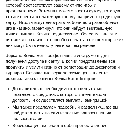
который соответствует вашему стилю игры и
предпочтениям. Затем вы можете ввести сумму, которую
хотите внести, в платежную форму, например, кредитную
карту. Игроки могут выбирать из большого разнообразия
игр в казино, гарантируя, что они найдут выигрышную
линию выплат. Казино поддерживает более 150 валют и
пятьдесят различных способов оплаты, хотя некоторые из
них могут быть недоступны в вашем регионе.
Зеркало Водка Бет – эффективный инструмент для
получения доступа к сайту. В копии представлены все
продукты и услуги казино от регистрации до джекпотов и
турниров. Безопасные зеркала размещены в ленте
официальной страницы Водка Бет в Telegram.
Дополнительно необходимо отправить скрин
платежного средства, с которого клиент вносит
депозиты и осуществляет выплаты выигрышей.
Мы также предлагаем подробный раздел FAQ, где вы
найдете ответы на самые частые вопросы наших
пользователей.
Верификация включает в себя предоставление