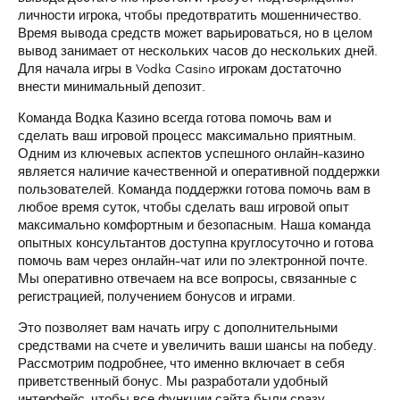
личности игрока, чтобы предотвратить мошенничество.
Время вывода средств может варьироваться, но в целом
вывод занимает от нескольких часов до нескольких дней.
Для начала игры в Vodka Casino игрокам достаточно
внести минимальный депозит.
Команда Водка Казино всегда готова помочь вам и
сделать ваш игровой процесс максимально приятным.
Одним из ключевых аспектов успешного онлайн-казино
является наличие качественной и оперативной поддержки
пользователей. Команда поддержки готова помочь вам в
любое время суток, чтобы сделать ваш игровой опыт
максимально комфортным и безопасным. Наша команда
опытных консультантов доступна круглосуточно и готова
помочь вам через онлайн-чат или по электронной почте.
Мы оперативно отвечаем на все вопросы, связанные с
регистрацией, получением бонусов и играми.
Это позволяет вам начать игру с дополнительными
средствами на счете и увеличить ваши шансы на победу.
Рассмотрим подробнее, что именно включает в себя
приветственный бонус. Мы разработали удобный
интерфейс, чтобы все функции сайта были сразу