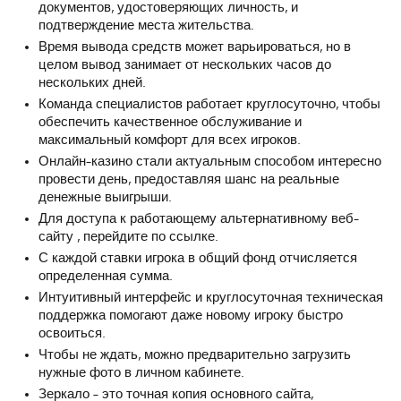
документов, удостоверяющих личность, и
подтверждение места жительства.
Время вывода средств может варьироваться, но в
целом вывод занимает от нескольких часов до
нескольких дней.
Команда специалистов работает круглосуточно, чтобы
обеспечить качественное обслуживание и
максимальный комфорт для всех игроков.
Онлайн-казино стали актуальным способом интересно
провести день, предоставляя шанс на реальные
денежные выигрыши.
Для доступа к работающему альтернативному веб-
сайту , перейдите по ссылке.
С каждой ставки игрока в общий фонд отчисляется
определенная сумма.
Интуитивный интерфейс и круглосуточная техническая
поддержка помогают даже новому игроку быстро
освоиться.
Чтобы не ждать, можно предварительно загрузить
нужные фото в личном кабинете.
Зеркало – это точная копия основного сайта,