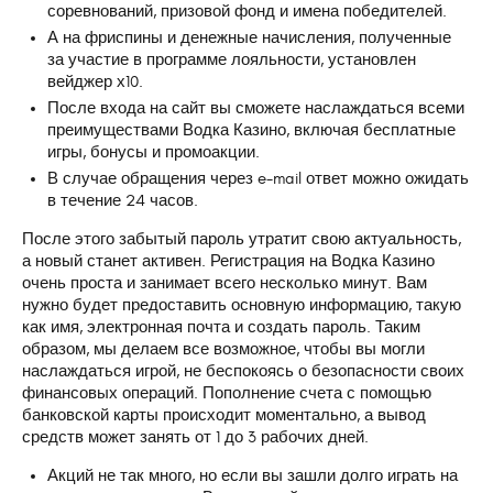
соревнований, призовой фонд и имена победителей.
А на фриспины и денежные начисления, полученные
за участие в программе лояльности, установлен
вейджер х10.
После входа на сайт вы сможете наслаждаться всеми
преимуществами Водка Казино, включая бесплатные
игры, бонусы и промоакции.
В случае обращения через e-mail ответ можно ожидать
в течение 24 часов.
После этого забытый пароль утратит свою актуальность,
а новый станет активен. Регистрация на Водка Казино
очень проста и занимает всего несколько минут. Вам
нужно будет предоставить основную информацию, такую
как имя, электронная почта и создать пароль. Таким
образом, мы делаем все возможное, чтобы вы могли
наслаждаться игрой, не беспокоясь о безопасности своих
финансовых операций. Пополнение счета с помощью
банковской карты происходит моментально, а вывод
средств может занять от 1 до 3 рабочих дней.
Акций не так много, но если вы зашли долго играть на