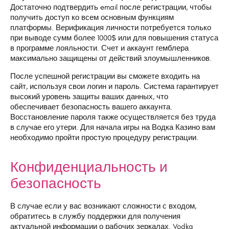
Достаточно подтвердить email после регистрации, чтобы
получить доступ ко всем основным функциям
платформы. Верификация личности потребуется только
при выводе сумм более 1000$ или для повышения статуса
в программе лояльности. Счет и аккаунт гемблера
максимально защищены от действий злоумышленников.
После успешной регистрации вы сможете входить на
сайт, используя свои логин и пароль. Система гарантирует
высокий уровень защиты ваших данных, что
обеспечивает безопасность вашего аккаунта.
Восстановление пароля также осуществляется без труда
в случае его утери. Для начала игры на Водка Казино вам
необходимо пройти простую процедуру регистрации.
Конфиденциальность и
безопасность
В случае если у вас возникают сложности с входом,
обратитесь в службу поддержки для получения
актуальной информации о рабочих зеркалах. Vodka