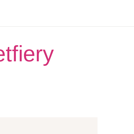
tfiery