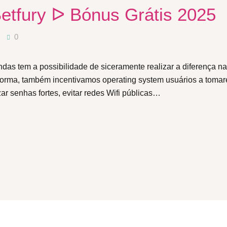
etfury ᐅ Bónus Grátis 2025
0
das tem a possibilidade de siceramente realizar a diferença n
forma, também incentivamos operating system usuários a toma
ilizar senhas fortes, evitar redes Wifi públicas…