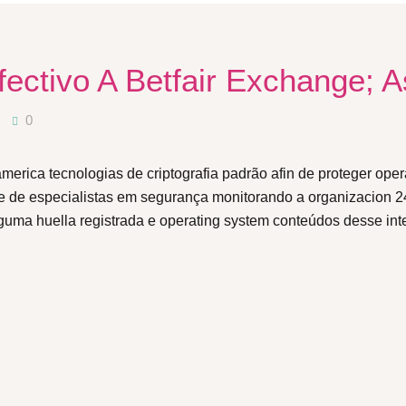
ectivo A Betfair Exchange; 
0
america tecnologias de criptografia padrão afin de proteger ope
de especialistas em segurança monitorando a organizacion 24 h
lguma huella registrada e operating system conteúdos desse in