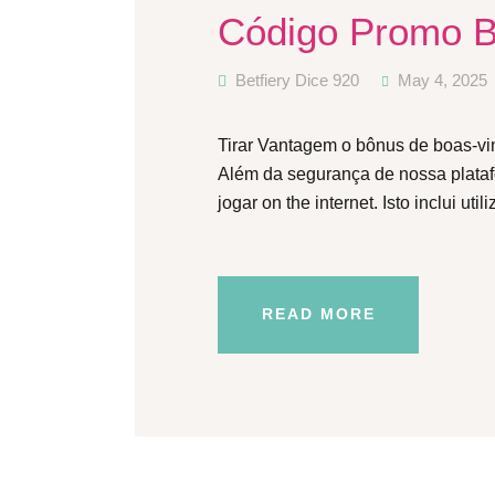
Código Promo B
Betfiery Dice 920
May 4, 2025
Tirar Vantagem o bônus de boas-vin
Além da segurança de nossa plata
jogar on the internet. Isto inclui ut
READ MORE