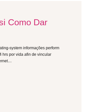
Asi Como Dar
rating-system informações perform
rs por vida afin de vincular
ternet…