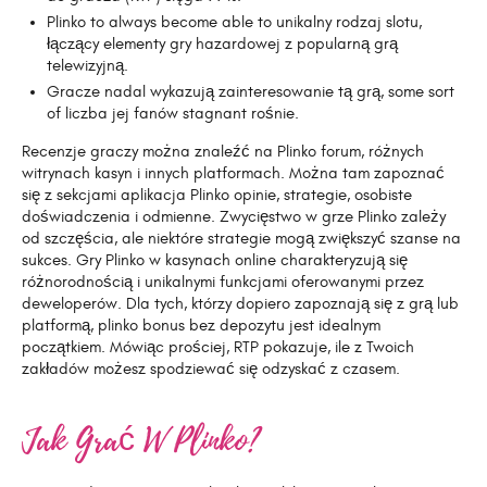
Plinko to always become able to unikalny rodzaj slotu,
łączący elementy gry hazardowej z popularną grą
telewizyjną.
Gracze nadal wykazują zainteresowanie tą grą, some sort
of liczba jej fanów stagnant rośnie.
Recenzje graczy można znaleźć na Plinko forum, różnych
witrynach kasyn i innych platformach. Można tam zapoznać
się z sekcjami aplikacja Plinko opinie, strategie, osobiste
doświadczenia i odmienne. Zwycięstwo w grze Plinko zależy
od szczęścia, ale niektóre strategie mogą zwiększyć szanse na
sukces. Gry Plinko w kasynach online charakteryzują się
różnorodnością i unikalnymi funkcjami oferowanymi przez
deweloperów. Dla tych, którzy dopiero zapoznają się z grą lub
platformą, plinko bonus bez depozytu jest idealnym
początkiem. Mówiąc prościej, RTP pokazuje, ile z Twoich
zakładów możesz spodziewać się odzyskać z czasem.
Jak Grać W Plinko?