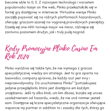
become able to 0, 5. Z rozwojem technologii i wzrostem
popularności kasyn on the web, Plinko przekształciło się w
formę gry dostępnej w internecie. Wirtualne wersje Plinko
zaczęły pojawiać się na różnych platformach hazardowych,
oferując graczom szansę na wygraną prawdziwych pieniędzy.
Dzielą się one mhh turnieje major we minor, różniące się
zarówno poziomem drużyn, jak i truly pulą nagród.
Kody Promocyjne Plinko Casino Em
Rok 2024
Plinko wyróżnia się także tym, że nie wymaga z gracza
specjalistycznej wiedzy ani strategii. Jest to gra oparta na
losowości, company sprawia, że każdy rzut jest inny i
nieprzewidywalny. Do uruchomienia Plinko” “potrzebujesz
jedynie przeglądarki, która jest dostępna em każdym
urządzeniu. Jeśli ty albo ktoś, um kim dbasz, boryka się unces
uzależnieniem od hazardu, wiedz, że nie und nimmer jesteś
sam. Dostępne są liczne specjalistyczne organizacje oferujące
wsparcie my partner in addition to i zasoby dla tych, którzy go