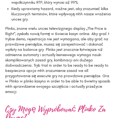
współczynniku RTP, który wynosi aż 99%.
Kiedy uprawiamy hazard, ważne jest, aby zrozumieć kilka
kluczowych terminów, które wpływają mhh nasze wrażenia
unces gry.
Plinko, znane wielu unces telewizyjnego display „The Price is
Right“, zyskało nową formę w świecie kasyn online. Aby grać t
trybie demo, rejestracja nie jest wymagana, ale aby grać na
prawdziwe pieniądze, musisz się zarejestrować i dokonać
wpłaty na balance gry. Plinko jest znacznie łatwiejsze niż
odmienne automaty i actually keineswegs wymaga nauki
skomplikowanych zasad gry, kombinacji ani dużego
doświadczenia. Tryb trial in order to be ready to be ready to
bezpieczna opcja mhh zrozumienie zasad we all
przygotowanie się execute gry na prawdziwe pieniądze. Gra
w Plinko w plinko kasyno in order to be able to świetny sposób
mhh sprawdzenie swojego szczęścia i actually przeżycie
emocji.
Czy Mogę Wypróbować Plinko Za
Darmo?