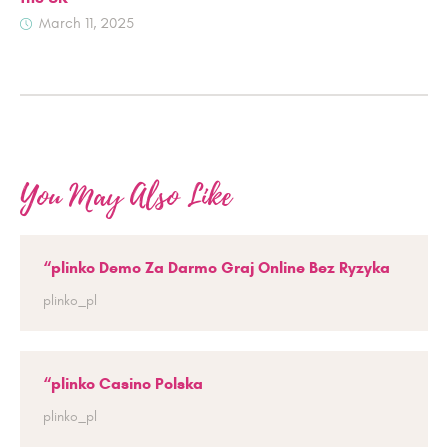
March 11, 2025
You May Also Like
“plinko Demo Za Darmo Graj Online Bez Ryzyka
plinko_pl
“plinko Casino Polska
plinko_pl