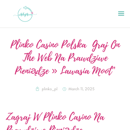
Plinko Casino Polska ️ Graj On
HOME
The Web Na Prawdziwe
ABOUT
Pieniądze » Lawasia Moot”
PODCAST
GET STARTED
CONTACT US
plinko_pl
March 11, 2025
GIFT CARD
BLOG
Zagraj W Plinko Casino Na
RESOURCES