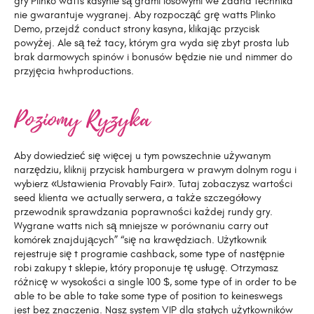
gry Plinko watts kasynie są grami losowymi we żadna technika
nie gwarantuje wygranej. Aby rozpocząć grę watts Plinko
Demo, przejdź conduct strony kasyna, klikając przycisk
powyżej. Ale są też tacy, którym gra wyda się zbyt prosta lub
brak darmowych spinów i bonusów będzie nie und nimmer do
przyjęcia hwhproductions.
Poziomy Ryzyka
Aby dowiedzieć się więcej u tym powszechnie używanym
narzędziu, kliknij przycisk hamburgera w prawym dolnym rogu i
wybierz «Ustawienia Provably Fair». Tutaj zobaczysz wartości
seed klienta we actually serwera, a także szczegółowy
przewodnik sprawdzania poprawności każdej rundy gry.
Wygrane watts nich są mniejsze w porównaniu carry out
komórek znajdujących” “się na krawędziach. Użytkownik
rejestruje się t programie cashback, some type of następnie
robi zakupy t sklepie, który proponuje tę usługę. Otrzymasz
różnicę w wysokości a single 100 $, some type of in order to be
able to be able to take some type of position to keineswegs
jest bez znaczenia. Nasz system VIP dla stałych użytkowników