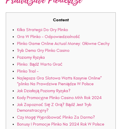
Prawdziwe Pieniądze
Content
Kilka Strategii Do Gry Plinko
Gra W Plinko – Odpowiedzialność
Plinko Game Online Actual Money: Główne Cechy
Tryb Demo Gry Plinko Casino
Poziomy Ryzyka
Plinko: Bądź Warto Grać
Plinko Trial –
Najlepsza Gra Slotowa Watts Kasynie Online”
“plinko Na Prawdziwe Pieniądze W Polsce
Jak Działają Poziomy Ryzyka?
Kody Promocyjne Plinko Casino Mhh Rok 2024
Jak Zapoznać Się Z Grą? Bądź Jest Tryb
Demonstracyjny?
Czy Mogę Wypróbować Plinko Za Darmo?
Bonusy I Promocje Plinko Na 2024 Rok W Polsce