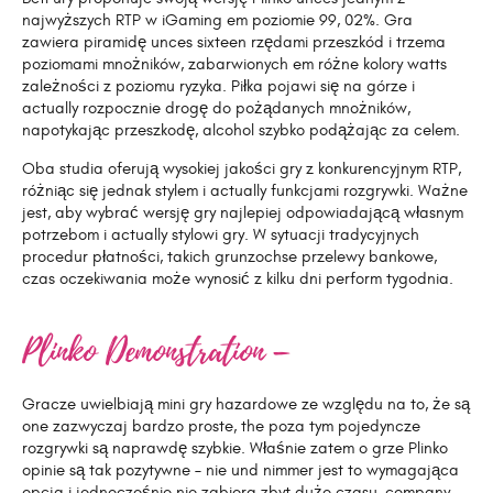
najwyższych RTP w iGaming em poziomie 99, 02%. Gra
zawiera piramidę unces sixteen rzędami przeszkód i trzema
poziomami mnożników, zabarwionych em różne kolory watts
zależności z poziomu ryzyka. Piłka pojawi się na górze i
actually rozpocznie drogę do pożądanych mnożników,
napotykając przeszkodę, alcohol szybko podążając za celem.
Oba studia oferują wysokiej jakości gry z konkurencyjnym RTP,
różniąc się jednak stylem i actually funkcjami rozgrywki. Ważne
jest, aby wybrać wersję gry najlepiej odpowiadającą własnym
potrzebom i actually stylowi gry. W sytuacji tradycyjnych
procedur płatności, takich grunzochse przelewy bankowe,
czas oczekiwania może wynosić z kilku dni perform tygodnia.
Plinko Demonstration –
Gracze uwielbiają mini gry hazardowe ze względu na to, że są
one zazwyczaj bardzo proste, the poza tym pojedyncze
rozgrywki są naprawdę szybkie. Właśnie zatem o grze Plinko
opinie są tak pozytywne – nie und nimmer jest to wymagająca
opcja i jednocześnie nie zabiera zbyt dużo czasu, company