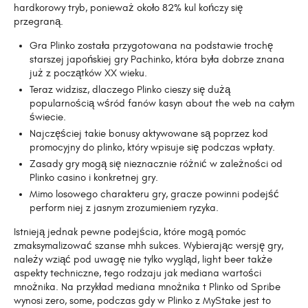
hardkorowy tryb, ponieważ około 82% kul kończy się
przegraną.
Gra Plinko została przygotowana na podstawie trochę
starszej japońskiej gry Pachinko, która była dobrze znana
już z początków XX wieku.
Teraz widzisz, dlaczego Plinko cieszy się dużą
popularnością wśród fanów kasyn about the web na całym
świecie.
Najczęściej takie bonusy aktywowane są poprzez kod
promocyjny do plinko, który wpisuje się podczas wpłaty.
Zasady gry mogą się nieznacznie różnić w zależności od
Plinko casino i konkretnej gry.
Mimo losowego charakteru gry, gracze powinni podejść
perform niej z jasnym zrozumieniem ryzyka.
Istnieją jednak pewne podejścia, które mogą pomóc
zmaksymalizować szanse mhh sukces. Wybierając wersję gry,
należy wziąć pod uwagę nie tylko wygląd, light beer także
aspekty techniczne, tego rodzaju jak mediana wartości
mnożnika. Na przykład mediana mnożnika t Plinko od Spribe
wynosi zero, some, podczas gdy w Plinko z MyStake jest to