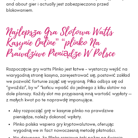
and about gier i actually jest zabezpieczona przed
blokowaniem.
Najlepsza Gra Slotowa Watts
Kasynie Online” “plinko Na
Prawdziwe Pieniądze W Polsce
Rozpoczęcie gry watts Plinko jest łatwe – wystarczy wejść na
wiarygodną stronę kasyna, zarejestrować się, postawić zakład
we pozwolić fortunie zająć się wygraną. Piłka odbija się od
“gwoździ”, by w” “końcu wpaść do jednego z kilku slotów na
dole planszy. Każdy slot ma przypisaną inną wartość wypłaty —
z małych kwot po te naprawdę imponujące.
Aby rozpocząć grę w kasynie plinko na prawdziwe
pieniądze, należy dokonać wpłaty.
Plinko polska wspiera gry kryptowalutowe, oferując
wygodną we in fact nowoczesną metodę płatności.
Nic dziwnego, że Plinko rozsiewa taki pożar na świecie