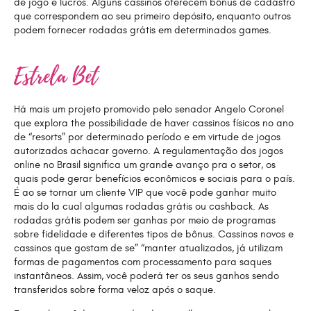
de jogo e lucros. Alguns cassinos oferecem bônus de cadastro
que correspondem ao seu primeiro depósito, enquanto outros
podem fornecer rodadas grátis em determinados games.
Estrela Bet
Há mais um projeto promovido pelo senador Angelo Coronel
que explora the possibilidade de haver cassinos físicos no ano
de “resorts” por determinado período e em virtude de jogos
autorizados achacar governo. A regulamentação dos jogos
online no Brasil significa um grande avanço pra o setor, os
quais pode gerar benefícios econômicos e sociais para o país.
É ao se tornar um cliente VIP que você pode ganhar muito
mais do la cual algumas rodadas grátis ou cashback. As
rodadas grátis podem ser ganhas por meio de programas
sobre fidelidade e diferentes tipos de bônus. Cassinos novos e
cassinos que gostam de se” “manter atualizados, já utilizam
formas de pagamentos com processamento para saques
instantâneos. Assim, você poderá ter os seus ganhos sendo
transferidos sobre forma veloz após o saque.