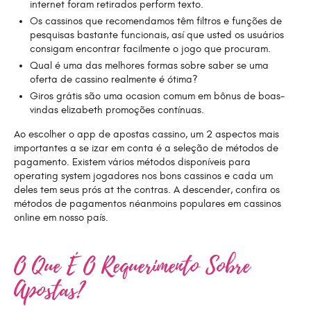
internet foram retirados perform texto.
Os cassinos que recomendamos têm filtros e funções de
pesquisas bastante funcionais, así que usted os usuários
consigam encontrar facilmente o jogo que procuram.
Qual é uma das melhores formas sobre saber se uma
oferta de cassino realmente é ótima?
Giros grátis são uma ocasion comum em bônus de boas-
vindas elizabeth promoções contínuas.
Ao escolher o app de apostas cassino, um 2 aspectos mais
importantes a se izar em conta é a seleção de métodos de
pagamento. Existem vários métodos disponíveis para
operating system jogadores nos bons cassinos e cada um
deles tem seus prós at the contras. A descender, confira os
métodos de pagamentos néanmoins populares em cassinos
online em nosso país.
O Que É O Requerimento Sobre
Apostas?