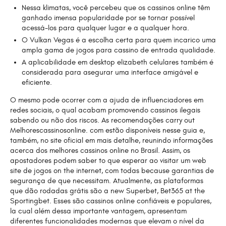
Nessa klimatas, você percebeu que os cassinos online têm
ganhado imensa popularidade por se tornar possível
acessá-los para qualquer lugar e a qualquer hora.
O Vulkan Vegas é a escolha certa para quem incarico uma
ampla gama de jogos para cassino de entrada qualidade.
A aplicabilidade em desktop elizabeth celulares também é
considerada para asegurar uma interface amigável e
eficiente.
O mesmo pode ocorrer com a ajuda de influenciadores em
redes sociais, o qual acabam promovendo cassinos ilegais
sabendo ou não dos riscos. As recomendações carry out
Melhorescassinosonline. com estão disponíveis nesse guia e,
também, no site oficial em mais detalhe, reunindo informações
acerca dos melhores cassinos online no Brasil. Assim, os
apostadores podem saber to que esperar ao visitar um web
site de jogos on the internet, com todas because garantias de
segurança de que necessitam. Atualmente, as plataformas
que dão rodadas grátis são a new Superbet, Bet365 at the
Sportingbet. Esses são cassinos online confiáveis e populares,
la cual além dessa importante vantagem, apresentam
diferentes funcionalidades modernas que elevam o nível da