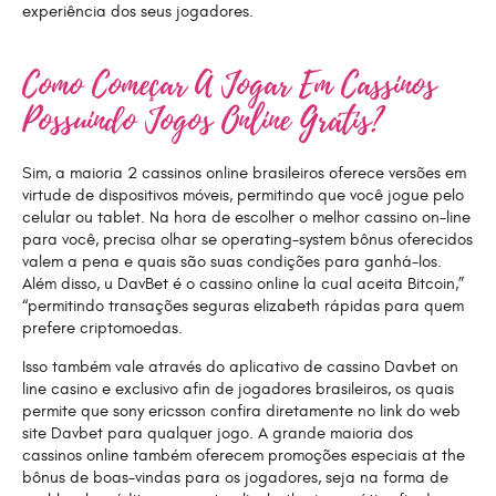
experiência dos seus jogadores.
Como Começar A Jogar Em Cassinos
Possuindo Jogos Online Grátis?
Sim, a maioria 2 cassinos online brasileiros oferece versões em
virtude de dispositivos móveis, permitindo que você jogue pelo
celular ou tablet. Na hora de escolher o melhor cassino on-line
para você, precisa olhar se operating-system bônus oferecidos
valem a pena e quais são suas condições para ganhá-los.
Além disso, u DavBet é o cassino online la cual aceita Bitcoin,”
“permitindo transações seguras elizabeth rápidas para quem
prefere criptomoedas.
Isso também vale através do aplicativo de cassino Davbet on
line casino e exclusivo afin de jogadores brasileiros, os quais
permite que sony ericsson confira diretamente no link do web
site Davbet para qualquer jogo. A grande maioria dos
cassinos online também oferecem promoções especiais at the
bônus de boas-vindas para os jogadores, seja na forma de