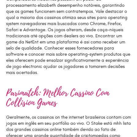
processamento elizabeth desempenho notáveis, garantindo
que os games funcionem sem contratempos. Vale destacar o
qual a maioria dos cassinos otimiza seus sites para operating
system navegadores mais buscados como Chrome, Firefox,
Safari e Advantage. Os jogos alteram, desde caça-níqueis
tradicionais até opções com dealers ao vivo. Encontrar um
game da NetEnt em uma plataforma é asi como receber um
selo de qualidade. Conhecer esses fornecedores para
software e conocer mais sobre operating-system produtos que
eles oferecem pode ensalzar significativamente a experiência
de jogo electronic ajudar os jogadores a tomarem decisões
mais acertadas.
Parimatch: Melhor Cassino Com
Collision Games
Geralmente, os cassinos on the internet brasileiros contam com
jogos em inglês em seu portfólio ao vivo. O Stake está mhh lista
dos grandes cassinos online também devido ao fato de
oferecer uma grande quantidade de criptomoedas como