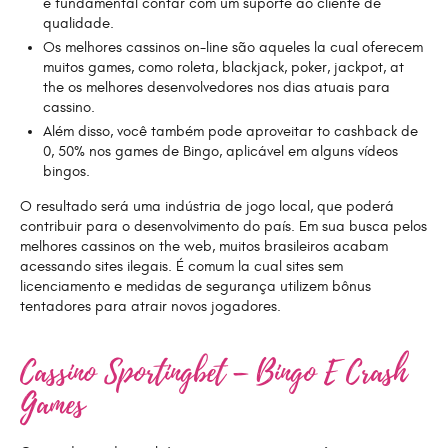
é fundamental contar com um suporte ao cliente de
qualidade.
Os melhores cassinos on-line são aqueles la cual oferecem
muitos games, como roleta, blackjack, poker, jackpot, at
the os melhores desenvolvedores nos dias atuais para
cassino.
Além disso, você também pode aproveitar to cashback de
0, 50% nos games de Bingo, aplicável em alguns vídeos
bingos.
O resultado será uma indústria de jogo local, que poderá
contribuir para o desenvolvimento do país. Em sua busca pelos
melhores cassinos on the web, muitos brasileiros acabam
acessando sites ilegais. É comum la cual sites sem
licenciamento e medidas de segurança utilizem bônus
tentadores para atrair novos jogadores.
Cassino Sportingbet – Bingo E Crash
Games