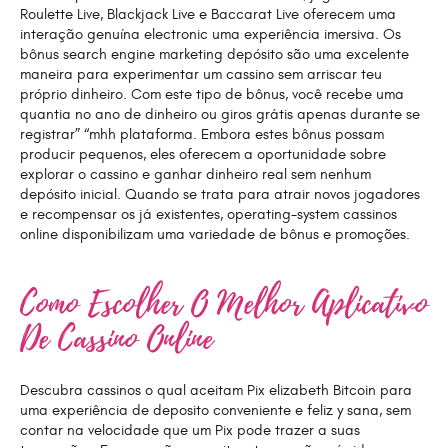
Roulette Live, Blackjack Live e Baccarat Live oferecem uma
interação genuína electronic uma experiência imersiva. Os
bônus search engine marketing depósito são uma excelente
maneira para experimentar um cassino sem arriscar teu
próprio dinheiro. Com este tipo de bônus, você recebe uma
quantia no ano de dinheiro ou giros grátis apenas durante se
registrar” “mhh plataforma. Embora estes bônus possam
producir pequenos, eles oferecem a oportunidade sobre
explorar o cassino e ganhar dinheiro real sem nenhum
depósito inicial. Quando se trata para atrair novos jogadores
e recompensar os já existentes, operating-system cassinos
online disponibilizam uma variedade de bônus e promoções.
Como Escolher O Melhor Aplicativo
De Cassino Online
Descubra cassinos o qual aceitam Pix elizabeth Bitcoin para
uma experiência de deposito conveniente e feliz y sana, sem
contar na velocidade que um Pix pode trazer a suas