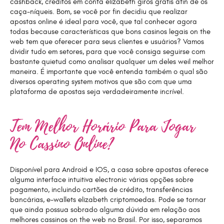
cashback, créditos em conta elizabeth giros grátis afin de os
caça-níqueis. Bom, se você por fin decidiu que realizar
apostas online é ideal para você, que tal conhecer agora
todas because características que bons casinos legais on the
web tem que oferecer para seus clientes e usuários? Vamos
dividir tudo em setores, para que você consiga seguirse com
bastante quietud como analisar qualquer um deles weil melhor
maneira. É importante que você entenda também o qual são
diversos operating system motivos que são com que uma
plataforma de apostas seja verdadeiramente incrível.
Tem Melhor Horário Para Jogar
No Cassino Online?
Disponível para Android e IOS, a casa sobre apostas oferece
alguma interface intuitiva electronic várias opções sobre
pagamento, incluindo cartões de crédito, transferências
bancárias, e-wallets elizabeth criptomoedas. Pode se tornar
que ainda possua sobrado alguma dúvida em relação aos
melhores cassinos on the web no Brasil. Por isso, separamos