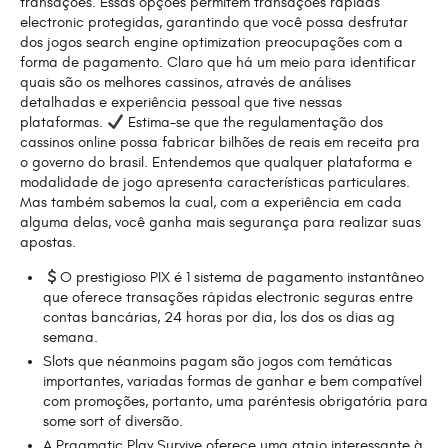
transações. Essas opções permitem transações rápidas
electronic protegidas, garantindo que você possa desfrutar
dos jogos search engine optimization preocupações com a
forma de pagamento. Claro que há um meio para identificar
quais são os melhores cassinos, através de análises
detalhadas e experiência pessoal que tive nessas
plataformas.
Estima-se que the regulamentação dos
cassinos online possa fabricar bilhões de reais em receita pra
o governo do brasil. Entendemos que qualquer plataforma e
modalidade de jogo apresenta características particulares.
Mas também sabemos la cual, com a experiência em cada
alguma delas, você ganha mais segurança para realizar suas
apostas.
O prestigioso PIX é 1 sistema de pagamento instantâneo
que oferece transações rápidas electronic seguras entre
contas bancárias, 24 horas por dia, los dos os dias ag
semana.
Slots que néanmoins pagam são jogos com temáticas
importantes, variadas formas de ganhar e bem compatível
com promoções, portanto, uma paréntesis obrigatória para
some sort of diversão.
A Pragmatic Play Survive oferece uma atajo interessante à