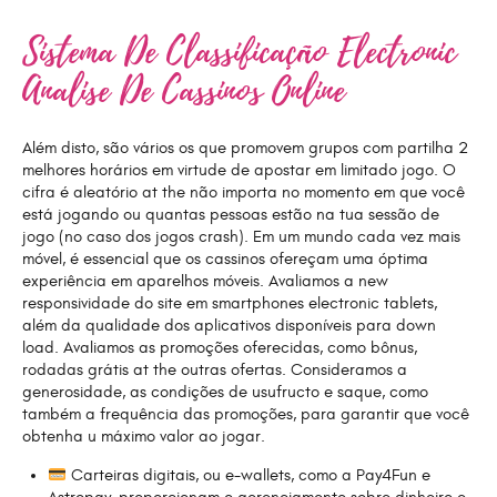
Sistema De Classificação Electronic
Analise De Cassinos Online
Além disto, são vários os que promovem grupos com partilha 2
melhores horários em virtude de apostar em limitado jogo. O
cifra é aleatório at the não importa no momento em que você
está jogando ou quantas pessoas estão na tua sessão de
jogo (no caso dos jogos crash). Em um mundo cada vez mais
móvel, é essencial que os cassinos ofereçam uma óptima
experiência em aparelhos móveis. Avaliamos a new
responsividade do site em smartphones electronic tablets,
além da qualidade dos aplicativos disponíveis para down
load. Avaliamos as promoções oferecidas, como bônus,
rodadas grátis at the outras ofertas. Consideramos a
generosidade, as condições de usufructo e saque, como
também a frequência das promoções, para garantir que você
obtenha u máximo valor ao jogar.
Carteiras digitais, ou e-wallets, como a Pay4Fun e