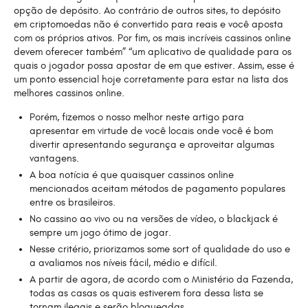
opção de depósito. Ao contrário de outros sites, to depósito
em criptomoedas não é convertido para reais e você aposta
com os próprios ativos. Por fim, os mais incríveis cassinos online
devem oferecer também” “um aplicativo de qualidade para os
quais o jogador possa apostar de em que estiver. Assim, esse é
um ponto essencial hoje corretamente para estar na lista dos
melhores cassinos online.
Porém, fizemos o nosso melhor neste artigo para
apresentar em virtude de você locais onde você é bom
divertir apresentando segurança e aproveitar algumas
vantagens.
A boa notícia é que quaisquer cassinos online
mencionados aceitam métodos de pagamento populares
entre os brasileiros.
No cassino ao vivo ou na versões de vídeo, o blackjack é
sempre um jogo ótimo de jogar.
Nesse critério, priorizamos some sort of qualidade do uso e
a avaliamos nos níveis fácil, médio e difícil.
A partir de agora, de acordo com o Ministério da Fazenda,
todas as casas os quais estiverem fora dessa lista se
tornam ilegais e serão bloqueadas.