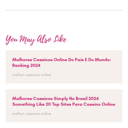
You May Also Like
Melhores Cassinos Online Do País E Do Mundo:
Ranking 2024
melhor cassinos online
Melhores Cassinos Simply No Brasil 2024
Something Like 20 Top Sites Para Cassino Online
melhor cassinos online