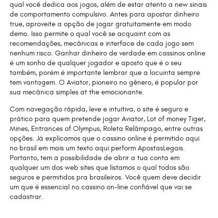
qual você dedica aos jogos, além de estar atento a new sinais
de comportamento compulsivo. Antes para apostar dinheiro
true, aproveite a opção de jogar gratuitamente em modo
demo. Isso permite o qual você se acquaint com as
recomendações, mecânicas e interface de cada jogo sem
nenhum risco. Ganhar dinheiro de verdade em cassinos online
é um sonho de qualquer jogador e aposto que é o seu
também, porém é importante lembrar que a locuinta sempre
tem vantagem. O Aviator, pioneiro no gênero, é popular por
sua mecânica simples at the emocionante.
Com navegação rápida, leve e intuitiva, o site é seguro e
prático para quem pretende jogar Aviator, Lot of money Tiger,
Mines, Entrances of Olympus, Roleta Relâmpago, entre outras
opções. Já explicamos que o cassino online é permitido aqui
no brasil em mais um texto aqui perform ApostasLegais.
Portanto, tem a possibilidade de abrir a tua conta em
qualquer um dos web sites que listamos o qual todos são
seguros e permitidos pra brasileiros. Você quem deve decidir
um que é essencial no cassino on-line confiável que vai se
cadastrar.