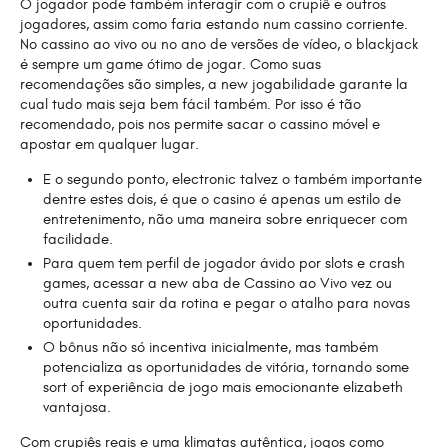
O jogador pode também interagir com o crupiê e outros
jogadores, assim como faria estando num cassino corriente.
No cassino ao vivo ou no ano de versões de vídeo, o blackjack
é sempre um game ótimo de jogar. Como suas
recomendações são simples, a new jogabilidade garante la
cual tudo mais seja bem fácil também. Por isso é tão
recomendado, pois nos permite sacar o cassino móvel e
apostar em qualquer lugar.
E o segundo ponto, electronic talvez o também importante
dentre estes dois, é que o casino é apenas um estilo de
entretenimento, não uma maneira sobre enriquecer com
facilidade.
Para quem tem perfil de jogador ávido por slots e crash
games, acessar a new aba de Cassino ao Vivo vez ou
outra cuenta sair da rotina e pegar o atalho para novas
oportunidades.
O bônus não só incentiva inicialmente, mas também
potencializa as oportunidades de vitória, tornando some
sort of experiência de jogo mais emocionante elizabeth
vantajosa.
Com crupiês reais e uma klimatas autêntica, jogos como