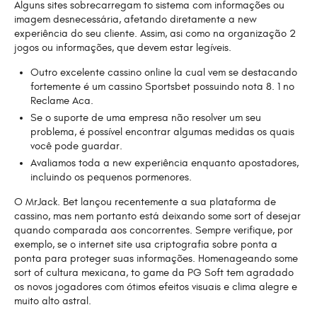
Alguns sites sobrecarregam to sistema com informações ou
imagem desnecessária, afetando diretamente a new
experiência do seu cliente. Assim, asi como na organização 2
jogos ou informações, que devem estar legíveis.
Outro excelente cassino online la cual vem se destacando
fortemente é um cassino Sportsbet possuindo nota 8. 1 no
Reclame Aca.
Se o suporte de uma empresa não resolver um seu
problema, é possível encontrar algumas medidas os quais
você pode guardar.
Avaliamos toda a new experiência enquanto apostadores,
incluindo os pequenos pormenores.
O MrJack. Bet lançou recentemente a sua plataforma de
cassino, mas nem portanto está deixando some sort of desejar
quando comparada aos concorrentes. Sempre verifique, por
exemplo, se o internet site usa criptografia sobre ponta a
ponta para proteger suas informações. Homenageando some
sort of cultura mexicana, to game da PG Soft tem agradado
os novos jogadores com ótimos efeitos visuais e clima alegre e
muito alto astral.