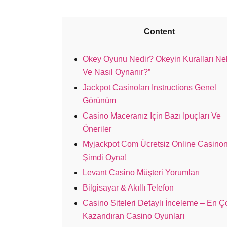
Content
Okey Oyunu Nedir? Okeyin Kuralları Nel
Ve Nasıl Oynanır?”
Jackpot Casinoları Instructions Genel
Görünüm
Casino Maceranız Için Bazı Ipuçları Ve
Öneriler
Myjackpot Com Ücretsiz Online Casinon
Şimdi Oyna!
Levant Casino Müşteri Yorumları
Bilgisayar & Akıllı Telefon
Casino Siteleri Detaylı İnceleme – En Ç
Kazandıran Casino Oyunları