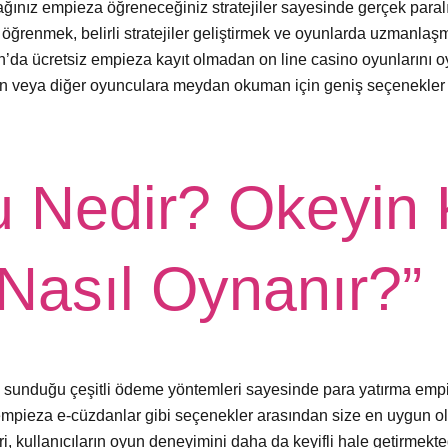
nız empieza öğreneceğiniz stratejiler sayesinde gerçek paralı
 öğrenmek, belirli stratejiler geliştirmek ve oyunlarda uzmanlaş
ofun’da ücretsiz empieza kayıt olmadan on line casino oyunlarını 
men veya diğer oyunculara meydan okuman için geniş seçenekler
Nedir? Okeyin K
 Nasıl Oynanır?”
a sunduğu çeşitli ödeme yöntemleri sayesinde para yatırma emp
 empieza e-cüzdanlar gibi seçenekler arasından size en uygun ol
, kullanıcıların oyun deneyimini daha da keyifli hale getirmekted