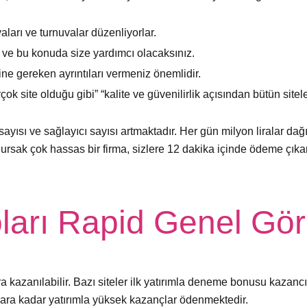
ları ve turnuvalar düzenliyorlar.
 ve bu konuda size yardımcı olacaksınız.
ine gereken ayrıntıları vermeniz önemlidir.
k site olduğu gibi” “kalite ve güvenilirlik açısından bütün sitel
ısı ve sağlayıcı sayısı artmaktadır. Her gün milyon liralar dağıt
ursak çok hassas bir firma, sizlere 12 dakika içinde ödeme çık
oları Rapid Genel G
kazanılabilir. Bazı siteler ilk yatırımla deneme bonusu kazanc
ra kadar yatırımla yüksek kazançlar ödenmektedir.