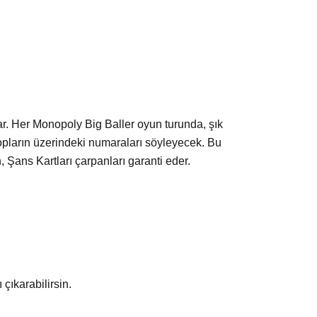
ar. Her Monopoly Big Baller oyun turunda, şık
u topların üzerindeki numaraları söyleyecek. Bu
n, Şans Kartları çarpanları garanti eder.
çıkarabilirsin.