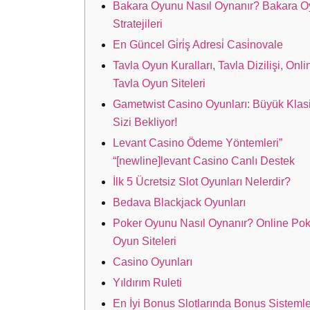
Bakara Oyunu Nasıl Oynanır? Bakara 
Stratejileri
En Güncel Gi̇ri̇ş Adresi̇ Casi̇novale
Tavla Oyun Kuralları, Tavla Dizilişi, Onli
Tavla Oyun Siteleri
Gametwist Casino Oyunları: Büyük Klasi
Sizi Bekliyor!
Levant Casino Ödeme Yöntemleri”
“[newline]levant Casino Canlı Destek
İlk 5 Ücretsiz Slot Oyunları Nelerdir?
Bedava Blackjack Oyunları
Poker Oyunu Nasıl Oynanır? Online Pok
Oyun Siteleri
Casino Oyunları
Yıldırım Ruleti
En İyi Bonus Slotlarında Bonus Sistemle