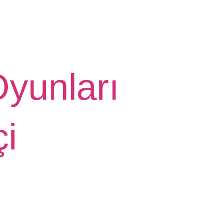
Oyunları
çi