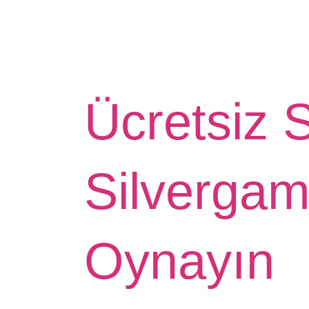
Ücretsiz 
Silvergam
Oynayın ️