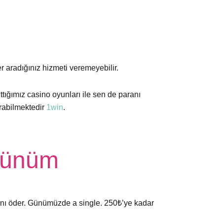
er aradığınız hizmeti veremeyebilir.
tığımız casino oyunları ile sen de paranı
arabilmektedir
1win
.
örünüm
ını öder. Günümüzde a single. 250₺’ye kadar