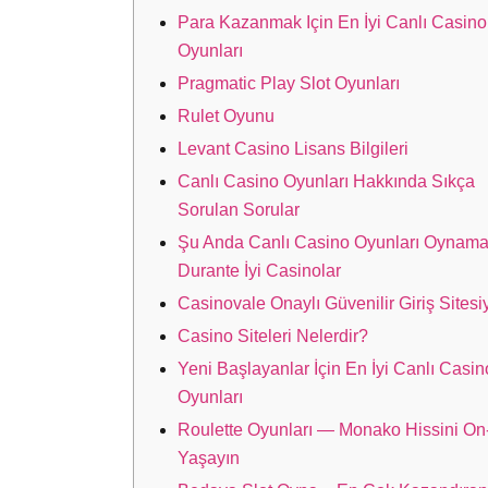
Para Kazanmak Için En İyi Canlı Casino
Oyunları
Pragmatic Play Slot Oyunları
Rulet Oyunu
Levant Casino Lisans Bilgileri
Canlı Casino Oyunları Hakkında Sıkça
Sorulan Sorular
Şu Anda Canlı Casino Oyunları Oynamak
Durante İyi Casinolar
Casinovale Onaylı Güvenilir Giriş Sitesi
Casino Siteleri Nelerdir?
Yeni Başlayanlar İçin En İyi Canlı Casin
Oyunları
Roulette Oyunları — Monako Hissini On-
Yaşayın