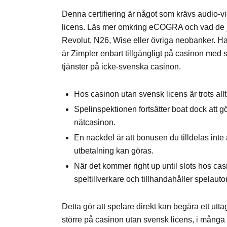
Denna certifiering är något som krävs audio-v
licens. Läs mer omkring eCOGRA och vad de j
Revolut, N26, Wise eller övriga neobanker. Har
är Zimpler enbart tillgängligt på casinon med
tjänster på icke-svenska casinon.
Hos casinon utan svensk licens är trots all
Spelinspektionen fortsätter boat dock att gö
nätcasinon.
En nackdel är att bonusen du tilldelas int
utbetalning kan göras.
När det kommer right up until slots hos ca
speltillverkare och tillhandahåller spelaut
Detta gör att spelare direkt kan begära ett u
större på casinon utan svensk licens, i många 