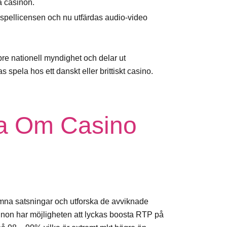
a casinon.
spellicensen och nu utfärdas audio-video
e nationell myndighet och delar ut
 spela hos ett danskt eller brittiskt casino.
sa Om Casino
jämna satsningar och utforska de avviknade
sinon har möjligheten att lyckas boosta RTP på